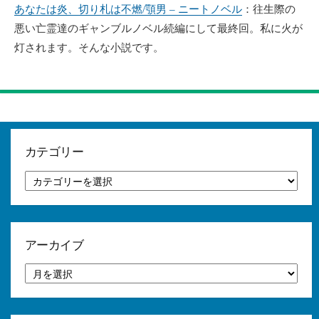
あなたは炎、切り札は不燃/顎男 – ニートノベル
：往生際の
悪い亡霊達のギャンブルノベル続編にして最終回。私に火が
灯されます。そんな小説です。
カテゴリー
カ
テ
ゴ
リ
ー
アーカイブ
ア
ー
カ
イ