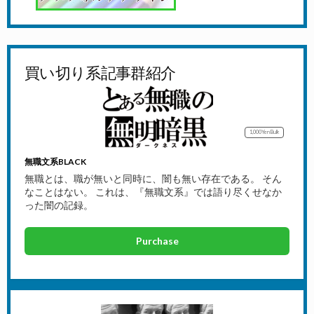
買い切り系記事群紹介
1,000Yen
Bulk
無職文系BLACK
無職とは、職が無いと同時に、闇も無い存在である。 そん
なことはない。 これは、『無職文系』では語り尽くせなか
った闇の記録。
Purchase