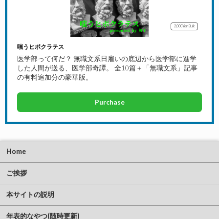
2,000Yen
Bulk
嗤うヒポクラテス
医学部って何だ？ 無職文系日雇いの底辺から医学部に進学
した人間が送る、医学部奇譚。 全10篇＋「無職文系」記事
の有料追加分の豪華版。
Purchase
Home
ご挨拶
本サイトの説明
年表的なやつ(随時更新)