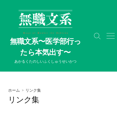
コ
ン
テ
ン
ツ
へ
検
メ
無職文系〜医学部行っ
ス
索
ニ
切
ュ
キ
たら本気出す〜
り
ー
ッ
替
プ
あかるくたのしいふくしゅうせいかつ
え
ホーム
> リンク集
リンク集