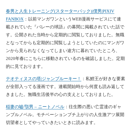
春男と人生トレーニング(スターターパック)|僕男|PIXIV
FANBOX
：以前マンガワンというWEB漫画サービスにて連
載されていた『バレーの球語』の幕間に掲載されていた話で
す。公開された当時から定期的に閲覧しておりました。無職
となってからも定期的に閲覧しようとしていたのにマンガワ
ンから見られなくなってしまい途方に暮れていたところ、
2020年春にこちらに移動されているのを確認しました。定期
的に見ております。
テオティヌスの塔|ジャンプルーキー！
：私鯉王が好きな要素
が全部入ってる漫画です。連載開始時から何度も読み返して
きました。無職生活後半の心の支えとしておりました。
稲妻の嘘/顎男 – ニートノベル
：往生際の悪い亡霊達のギャ
ンブルノベル。モチベーションブチ上がりの人生激アツ展開
切望者としてやっていきたいときに読みます。