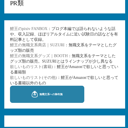
PR類
鯉王のpixiv FANBOX
：ブログ本編では語られないような話
や、収入記録、ほぼリアルタイムに近い試験日の話などを有
料記事として収録。
鯉王の無職文系商店｜SUZURI
：無職文系をテーマとしたグ
ッズ類の販売
鯉王の無職文系グッズ｜BOOTH
：無職文系をテーマとした
グッズ類の販売。SUZURIとはラインナップが少し異なる
欲しいものリスト(書籍)
：鯉王がAmazonで欲しいと思ってい
る書籍類
欲しいものリスト(その他)
：鯉王がAmazonで欲しいと思って
いる書籍以外のもの