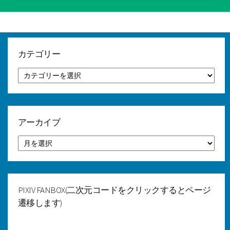
テ
ゴ
リ
ー
カテゴリー
カ
テ
ゴ
リ
ー
アーカイブ
ア
ー
カ
イ
ブ
PIXIV FANBOX(二次元コードをクリックするとページ
遷移します)