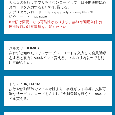
みんなの銀行
：アプリをダウンロードして、口座開設時に紹
介コードを入力すると1,000円貰える。
アプリダウンロード：
https://app.adjust.com/2tho638
紹介コード：HJRRzRRm
※金額は変更になる可能性があります。詳細や適用条件は口
座開設時の注意事項をご覧ください
メルカリ
：
BJFVHY
言わずと知れたフリマサービス。コードを入力して会員登録
をすると双方に500ポイント貰える。メルカリ内以外でも利
用可能らしい。
トリマ
：
1Rj0sJ7Hd
歩数や移動距離でマイルが貯まり、各種ギフト券等に交換可
能なサービス。コードを入力して会員登録を行うと、5000マ
イル貰える。