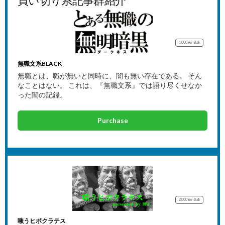
買い切り系記事群紹介
1,000Yen
Bulk
無職文系BLACK
無職とは、職が無いと同時に、闇も無い存在である。 そん
なことはない。 これは、『無職文系』では語り尽くせなか
った闇の記録。
Purchase
2,000Yen
Bulk
嗤うヒポクラテス