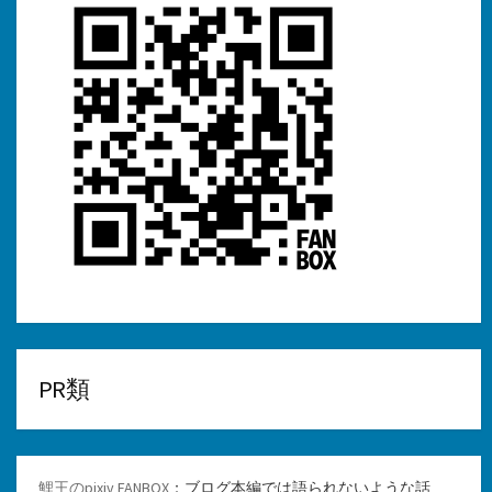
PR類
鯉王のpixiv FANBOX
：ブログ本編では語られないような話