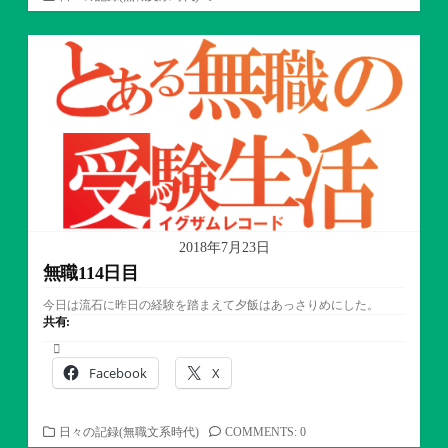
テ
ゴ
リ
ー
2018年7月23日
無職114日目
今日は流石に昨日の経験を踏まえて夕飯はあっさりめにした。
共有:
Facebook
X
カ
日々の記録(無職文系時代)
COMMENTS: 0