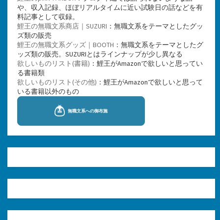
や、収入記録、ほぼリアルタイムに近い試験日の話などを有
料記事として収録。
鯉王の無職文系商店｜SUZURI
：無職文系をテーマとしたグッ
ズ類の販売
鯉王の無職文系グッズ｜BOOTH
：無職文系をテーマとしたグ
ッズ類の販売。SUZURIとはラインナップが少し異なる
欲しいものリスト(書籍)
：鯉王がAmazonで欲しいと思ってい
る書籍類
欲しいものリスト(その他)
：鯉王がAmazonで欲しいと思って
いる書籍以外のもの