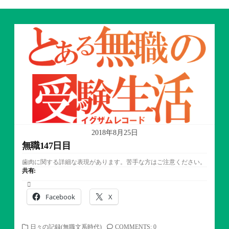
2018年8月25日
無職147日目
歯肉に関する詳細な表現があります。苦手な方はご注意ください。
共有:
Facebook
X
カ
日々の記録(無職文系時代)
COMMENTS: 0