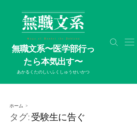
コ
ン
テ
ン
ツ
へ
検
メ
無職文系〜医学部行っ
ス
索
ニ
切
ュ
キ
たら本気出す〜
り
ー
ッ
替
プ
あかるくたのしいふくしゅうせいかつ
え
ホーム
>
タグ:
受験生に告ぐ