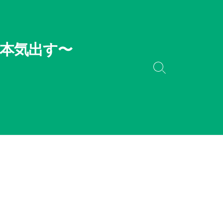
本気出す〜
検
索
切
り
替
え