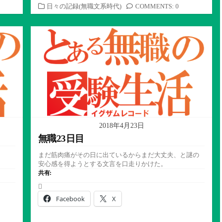
カ
日々の記録(無職文系時代)
COMMENTS: 0
テ
ゴ
リ
ー
2018年4月23日
無職23日目
まだ筋肉痛がその日に出ているからまだ大丈夫、と謎の
安心感を得ようとする文言を口走りかけた。
共有:
Facebook
X