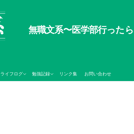
無職文系〜医学部行ったら
無職文系100の懸念
TOEIC関連記録
ライフログ
勉強記録
リンク集
お問い合わせ
無職の夏休み
センター試験・大学入学
共通テスト関連