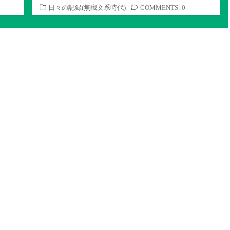
カ
日々の記録(無職文系時代)
COMMENTS: 0
テ
ゴ
リ
ー