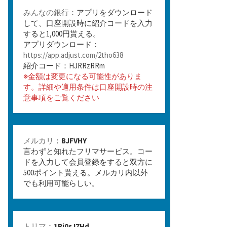
みんなの銀行
：アプリをダウンロード
して、口座開設時に紹介コードを入力
すると1,000円貰える。
アプリダウンロード：
https://app.adjust.com/2tho638
紹介コード：HJRRzRRm
※金額は変更になる可能性がありま
す。詳細や適用条件は口座開設時の注
意事項をご覧ください
メルカリ
：
BJFVHY
言わずと知れたフリマサービス。コー
ドを入力して会員登録をすると双方に
500ポイント貰える。メルカリ内以外
でも利用可能らしい。
トリマ
：
1Rj0sJ7Hd