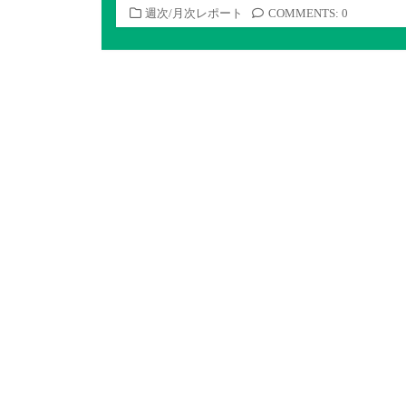
カ
週次/月次レポート
COMMENTS: 0
テ
ゴ
リ
ー