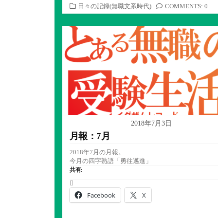
カ
日々の記録(無職文系時代)
COMMENTS: 0
テ
ゴ
リ
ー
2018年7月3日
月報：7月
2018年7月の月報。
今月の四字熟語「勇往邁進」
共有:
Facebook
X