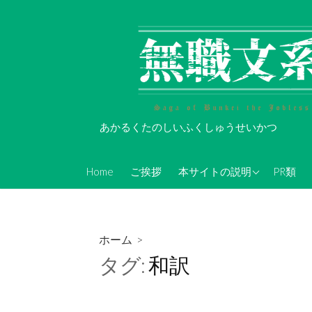
コ
ン
テ
ン
ツ
へ
ス
あかるくたのしいふくしゅうせいかつ
キ
ッ
About Koi-Oh
プ
Home
ご挨拶
本サイトの説明
PR類
年表的なやつ(随時更新)
無職文系Twitterアカウン
ト情報
ホーム
>
無職文系ツイキャス情報
タグ:
和訳