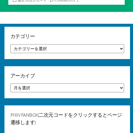
カ
週次/月次レポート
COMMENTS: 2
テ
ゴ
リ
ー
カテゴリー
カ
テ
ゴ
リ
ー
アーカイブ
ア
ー
カ
イ
ブ
PIXIV FANBOX(二次元コードをクリックするとページ
遷移します)