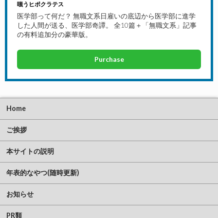
嗤うヒポクラテス
医学部って何だ？ 無職文系日雇いの底辺から医学部に進学
した人間が送る、医学部奇譚。 全10篇＋「無職文系」記事
の有料追加分の豪華版。
Purchase
Home
ご挨拶
本サイトの説明
年表的なやつ(随時更新)
お知らせ
PR類