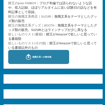
鯉王のpixiv FANBOX
：ブログ本編では語られないような話
や、収入記録、ほぼリアルタイムに近い試験日の話などを有
料記事として収録。
鯉王の無職文系商店｜SUZURI
：無職文系をテーマとしたグッ
ズ類の販売
鯉王の無職文系グッズ｜BOOTH
：無職文系をテーマとしたグ
ッズ類の販売。SUZURIとはラインナップが少し異なる
欲しいものリスト(書籍)
：鯉王がAmazonで欲しいと思ってい
る書籍類
欲しいものリスト(その他)
：鯉王がAmazonで欲しいと思って
いる書籍以外のもの