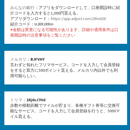
みんなの銀行
：アプリをダウンロードして、口座開設時に紹
介コードを入力すると1,000円貰える。
アプリダウンロード：
https://app.adjust.com/2tho638
紹介コード：HJRRzRRm
※金額は変更になる可能性があります。詳細や適用条件は口
座開設時の注意事項をご覧ください
メルカリ
：
BJFVHY
言わずと知れたフリマサービス。コードを入力して会員登録
をすると双方に500ポイント貰える。メルカリ内以外でも利
用可能らしい。
トリマ
：
1Rj0sJ7Hd
歩数や移動距離でマイルが貯まり、各種ギフト券等に交換可
能なサービス。コードを入力して会員登録を行うと、5000マ
イル貰える。