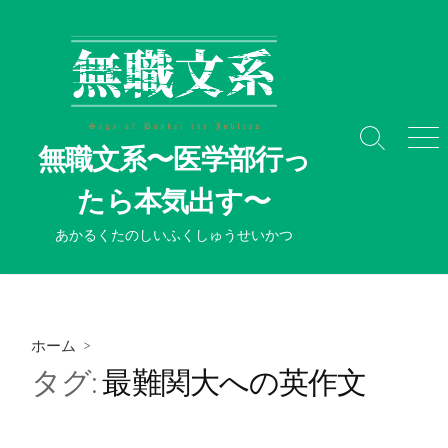
コ
ン
テ
ン
ツ
へ
検
メ
無職文系〜医学部行っ
ス
索
ニ
切
ュ
キ
たら本気出す〜
り
ー
ッ
替
プ
あかるくたのしいふくしゅうせいかつ
え
ホーム
>
タグ:
最難関大への英作文