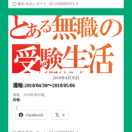
カ
週次/月次レポート
COMMENTS: 0
テ
ゴ
リ
ー
2018年4月30日
週報:2018/04/30〜2018/05/06
週報。2018年第18週。
共有:
Facebook
X