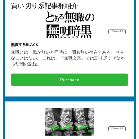
買い切り系記事群紹介
1,000Yen
Bulk
無職文系BLACK
無職とは、職が無いと同時に、闇も無い存在である。 そん
なことはない。 これは、『無職文系』では語り尽くせなか
った闇の記録。
Purchase
2,000Yen
Bulk