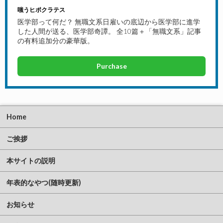
嗤うヒポクラテス
医学部って何だ？ 無職文系日雇いの底辺から医学部に進学
した人間が送る、医学部奇譚。 全10篇＋「無職文系」記事
の有料追加分の豪華版。
Purchase
Home
ご挨拶
本サイトの説明
年表的なやつ(随時更新)
お知らせ