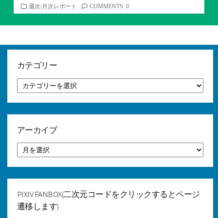
カ
週次/月次レポート
COMMENTS: 0
テ
ゴ
リ
ー
カテゴリー
カ
テ
ゴ
リ
ー
アーカイブ
ア
ー
カ
イ
ブ
PIXIV FANBOX(二次元コードをクリックするとページ
遷移します)