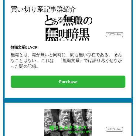
買い切り系記事群紹介
1,000Yen
Bulk
無職文系BLACK
無職とは、職が無いと同時に、闇も無い存在である。 そん
なことはない。 これは、『無職文系』では語り尽くせなか
った闇の記録。
Purchase
2,000Yen
Bulk