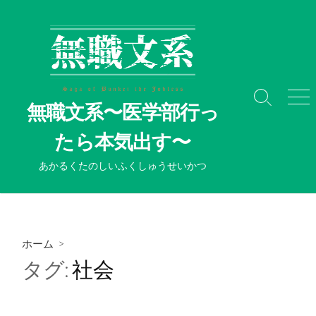
コ
ン
テ
ン
ツ
へ
検
メ
無職文系〜医学部行っ
ス
索
ニ
切
ュ
キ
たら本気出す〜
り
ー
ッ
替
プ
あかるくたのしいふくしゅうせいかつ
え
ホーム
>
タグ:
社会