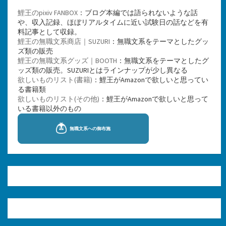
鯉王のpixiv FANBOX
：ブログ本編では語られないような話
や、収入記録、ほぼリアルタイムに近い試験日の話などを有
料記事として収録。
鯉王の無職文系商店｜SUZURI
：無職文系をテーマとしたグッ
ズ類の販売
鯉王の無職文系グッズ｜BOOTH
：無職文系をテーマとしたグ
ッズ類の販売。SUZURIとはラインナップが少し異なる
欲しいものリスト(書籍)
：鯉王がAmazonで欲しいと思ってい
る書籍類
欲しいものリスト(その他)
：鯉王がAmazonで欲しいと思って
いる書籍以外のもの