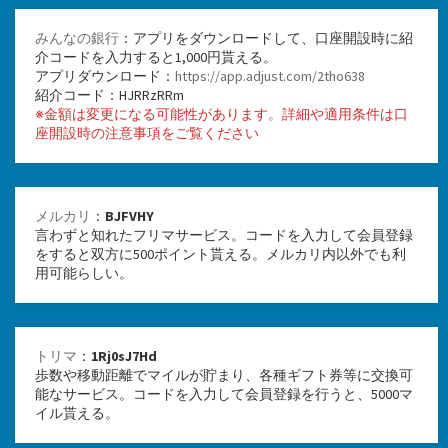
みんなの銀行
：アプリをダウンロードして、口座開設時に紹
介コードを入力すると1,000円貰える。
アプリダウンロード：
https://app.adjust.com/2tho638
紹介コード：HJRRzRRm
※金額は変更になる可能性があります。詳細や適用条件は口
座開設時の注意事項をご覧ください
メルカリ
：
BJFVHY
言わずと知れたフリマサービス。コードを入力して会員登録
をすると双方に500ポイント貰える。メルカリ内以外でも利
用可能らしい。
トリマ
：
1Rj0sJ7Hd
歩数や移動距離でマイルが貯まり、各種ギフト券等に交換可
能なサービス。コードを入力して会員登録を行うと、5000マ
イル貰える。