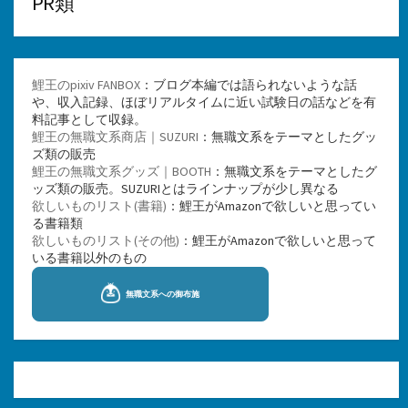
PR類
鯉王のpixiv FANBOX
：ブログ本編では語られないような話
や、収入記録、ほぼリアルタイムに近い試験日の話などを有
料記事として収録。
鯉王の無職文系商店｜SUZURI
：無職文系をテーマとしたグッ
ズ類の販売
鯉王の無職文系グッズ｜BOOTH
：無職文系をテーマとしたグ
ッズ類の販売。SUZURIとはラインナップが少し異なる
欲しいものリスト(書籍)
：鯉王がAmazonで欲しいと思ってい
る書籍類
欲しいものリスト(その他)
：鯉王がAmazonで欲しいと思って
いる書籍以外のもの