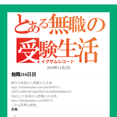
2018年11月2日
無職216日目
鯉王の名前から想像される色
https://shindanmaker.com/chart/840515-
20f057ad0819d7ddad38d534cdf69b9da868acd3
#あなたの名前から想像される色
https://shindanmaker.com/840515
これは見事な鯉色。
共有: