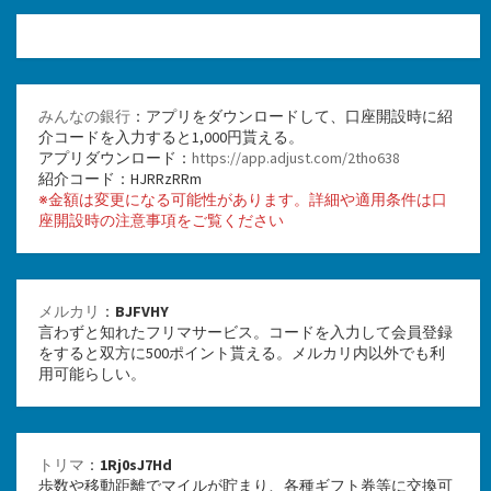
みんなの銀行
：アプリをダウンロードして、口座開設時に紹
介コードを入力すると1,000円貰える。
アプリダウンロード：
https://app.adjust.com/2tho638
紹介コード：HJRRzRRm
※金額は変更になる可能性があります。詳細や適用条件は口
座開設時の注意事項をご覧ください
メルカリ
：
BJFVHY
言わずと知れたフリマサービス。コードを入力して会員登録
をすると双方に500ポイント貰える。メルカリ内以外でも利
用可能らしい。
トリマ
：
1Rj0sJ7Hd
歩数や移動距離でマイルが貯まり、各種ギフト券等に交換可