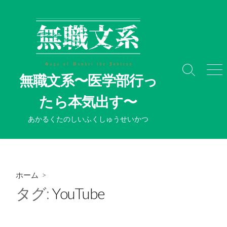
コ
ン
テ
ン
ツ
へ
検
メ
無職文系〜医学部行っ
ス
索
ニ
切
ュ
キ
たら本気出す〜
り
ー
ッ
替
プ
あかるくたのしいふくしゅうせいかつ
え
ホーム
>
タグ:
YouTube