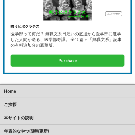
2,000Yen
Bulk
嗤うヒポクラテス
医学部って何だ？ 無職文系日雇いの底辺から医学部に進学
した人間が送る、医学部奇譚。 全10篇＋「無職文系」記事
の有料追加分の豪華版。
Purchase
Home
ご挨拶
本サイトの説明
年表的なやつ(随時更新)