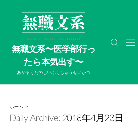
コ
ン
テ
ン
ツ
へ
検
メ
無職文系〜医学部行っ
ス
索
ニ
切
ュ
キ
たら本気出す〜
り
ー
ッ
替
プ
あかるくたのしいふくしゅうせいかつ
え
ホーム
>
Daily Archive:
2018年4月23日