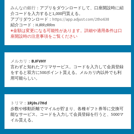
みんなの銀行
：アプリをダウンロードして、口座開設時に紹
介コードを入力すると1,000円貰える。
アプリダウンロード：
https://app.adjust.com/2tho638
紹介コード：HJRRzRRm
※金額は変更になる可能性があります。詳細や適用条件は口
座開設時の注意事項をご覧ください
メルカリ
：
BJFVHY
言わずと知れたフリマサービス。コードを入力して会員登録
をすると双方に500ポイント貰える。メルカリ内以外でも利
用可能らしい。
トリマ
：
1Rj0sJ7Hd
歩数や移動距離でマイルが貯まり、各種ギフト券等に交換可
能なサービス。コードを入力して会員登録を行うと、5000マ
イル貰える。