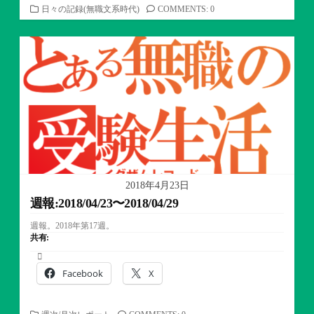
カ
日々の記録(無職文系時代)
COMMENTS: 0
テ
ゴ
リ
ー
2018年4月23日
週報:2018/04/23〜2018/04/29
週報。2018年第17週。
共有:
Facebook
X