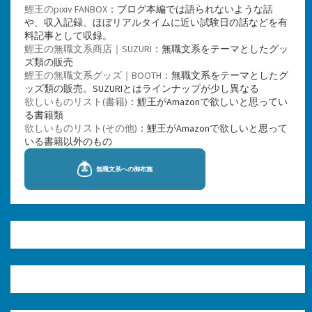
鯉王のpixiv FANBOX
：ブログ本編では語られないような話
や、収入記録、ほぼリアルタイムに近い試験日の話などを有
料記事として収録。
鯉王の無職文系商店｜SUZURI
：無職文系をテーマとしたグッ
ズ類の販売
鯉王の無職文系グッズ｜BOOTH
：無職文系をテーマとしたグ
ッズ類の販売。SUZURIとはラインナップが少し異なる
欲しいものリスト(書籍)
：鯉王がAmazonで欲しいと思ってい
る書籍類
欲しいものリスト(その他)
：鯉王がAmazonで欲しいと思って
いる書籍以外のもの