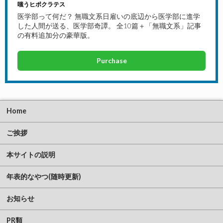
嗤うヒポクラテス
医学部って何だ？ 無職文系日雇いの底辺から医学部に進学
した人間が送る、医学部奇譚。 全10篇＋「無職文系」記事
の有料追加分の豪華版。
Purchase
Home
ご挨拶
本サイトの説明
年表的なやつ(随時更新)
お知らせ
PR類