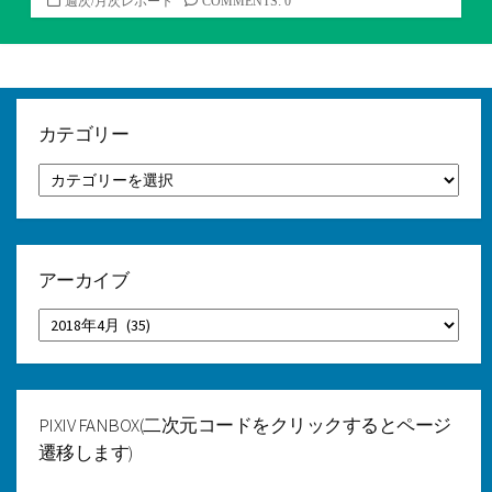
カ
週次/月次レポート
COMMENTS: 0
テ
ゴ
リ
ー
カテゴリー
カ
テ
ゴ
リ
ー
アーカイブ
ア
ー
カ
イ
ブ
PIXIV FANBOX(二次元コードをクリックするとページ
遷移します)