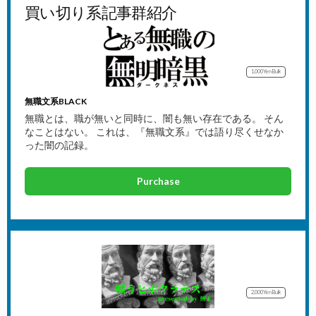
買い切り系記事群紹介
1,000Yen
Bulk
無職文系BLACK
無職とは、職が無いと同時に、闇も無い存在である。 そん
なことはない。 これは、『無職文系』では語り尽くせなか
った闇の記録。
Purchase
2,000Yen
Bulk