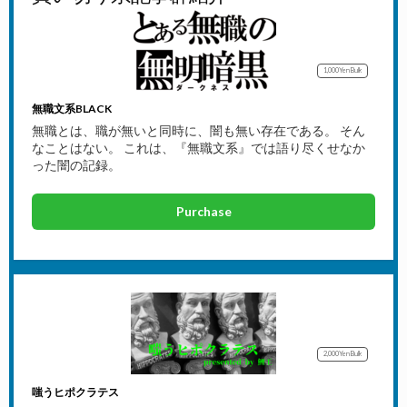
1,000Yen
Bulk
無職文系BLACK
無職とは、職が無いと同時に、闇も無い存在である。 そん
なことはない。 これは、『無職文系』では語り尽くせなか
った闇の記録。
Purchase
2,000Yen
Bulk
嗤うヒポクラテス