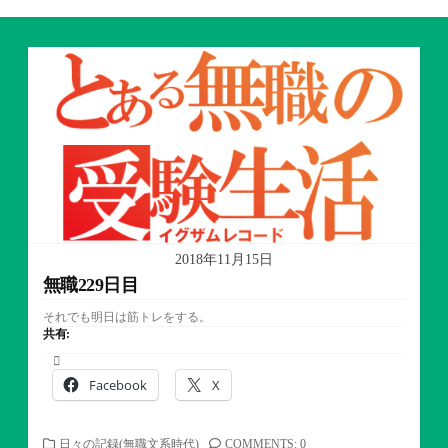
2018年11月15日
無職229日目
それでも明日は筋トレをする。
共有:
Facebook
X
カ
日々の記録(無職文系時代)
COMMENTS: 0