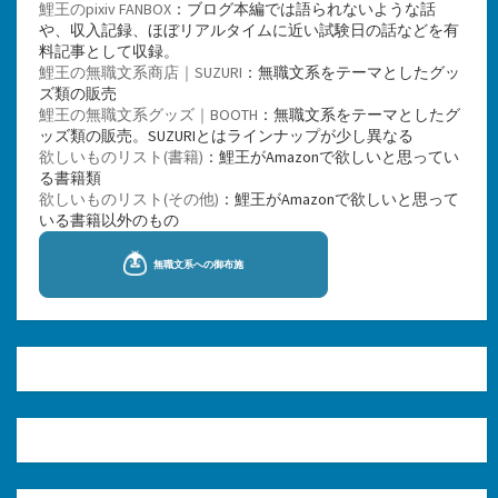
鯉王のpixiv FANBOX
：ブログ本編では語られないような話
や、収入記録、ほぼリアルタイムに近い試験日の話などを有
料記事として収録。
鯉王の無職文系商店｜SUZURI
：無職文系をテーマとしたグッ
ズ類の販売
鯉王の無職文系グッズ｜BOOTH
：無職文系をテーマとしたグ
ッズ類の販売。SUZURIとはラインナップが少し異なる
欲しいものリスト(書籍)
：鯉王がAmazonで欲しいと思ってい
る書籍類
欲しいものリスト(その他)
：鯉王がAmazonで欲しいと思って
いる書籍以外のもの