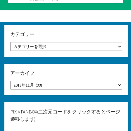
テ
ゴ
リ
ー
カテゴリー
カ
テ
ゴ
リ
ー
アーカイブ
ア
ー
カ
イ
ブ
PIXIV FANBOX(二次元コードをクリックするとページ
遷移します)