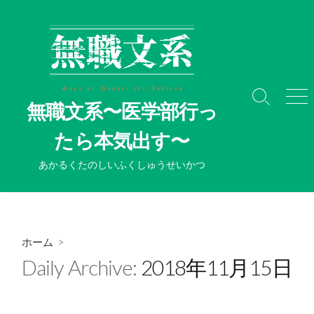
コ
ン
テ
ン
ツ
へ
検
メ
無職文系〜医学部行っ
ス
索
ニ
切
ュ
キ
たら本気出す〜
り
ー
ッ
替
プ
あかるくたのしいふくしゅうせいかつ
え
ホーム
>
Daily Archive:
2018年11月15日