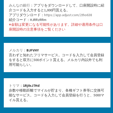
みんなの銀行
：アプリをダウンロードして、口座開設時に紹
介コードを入力すると1,000円貰える。
アプリダウンロード：
https://app.adjust.com/2tho638
紹介コード：HJRRzRRm
※金額は変更になる可能性があります。詳細や適用条件は口
座開設時の注意事項をご覧ください
メルカリ
：
BJFVHY
言わずと知れたフリマサービス。コードを入力して会員登録
をすると双方に500ポイント貰える。メルカリ内以外でも利
用可能らしい。
トリマ
：
1Rj0sJ7Hd
歩数や移動距離でマイルが貯まり、各種ギフト券等に交換可
能なサービス。コードを入力して会員登録を行うと、5000マ
イル貰える。