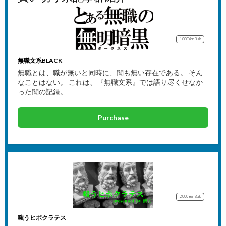
1,000Yen
Bulk
無職文系BLACK
無職とは、職が無いと同時に、闇も無い存在である。 そん
なことはない。 これは、『無職文系』では語り尽くせなか
った闇の記録。
Purchase
2,000Yen
Bulk
嗤うヒポクラテス