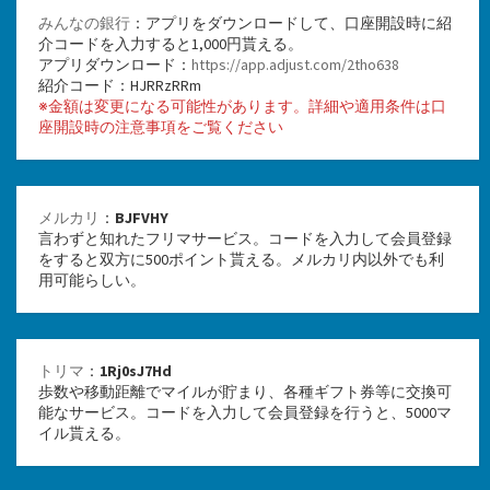
みんなの銀行
：アプリをダウンロードして、口座開設時に紹
介コードを入力すると1,000円貰える。
アプリダウンロード：
https://app.adjust.com/2tho638
紹介コード：HJRRzRRm
※金額は変更になる可能性があります。詳細や適用条件は口
座開設時の注意事項をご覧ください
メルカリ
：
BJFVHY
言わずと知れたフリマサービス。コードを入力して会員登録
をすると双方に500ポイント貰える。メルカリ内以外でも利
用可能らしい。
トリマ
：
1Rj0sJ7Hd
歩数や移動距離でマイルが貯まり、各種ギフト券等に交換可
能なサービス。コードを入力して会員登録を行うと、5000マ
イル貰える。