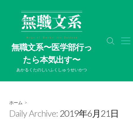
コ
ン
テ
ン
ツ
へ
検
メ
無職文系〜医学部行っ
ス
索
ニ
切
ュ
キ
たら本気出す〜
り
ー
ッ
替
プ
あかるくたのしいふくしゅうせいかつ
え
ホーム
>
Daily Archive:
2019年6月21日