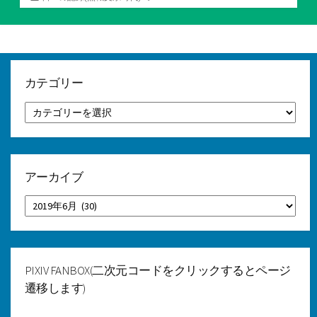
テ
ゴ
リ
ー
カテゴリー
カ
テ
ゴ
リ
ー
アーカイブ
ア
ー
カ
イ
ブ
PIXIV FANBOX(二次元コードをクリックするとページ
遷移します)