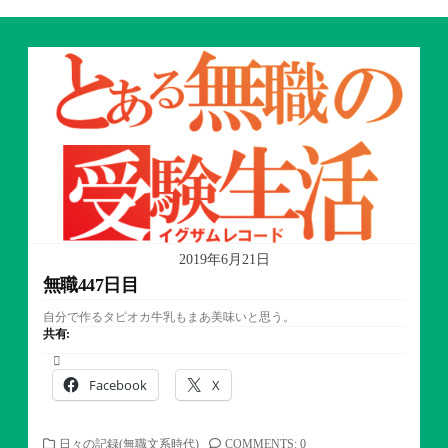
2019年6月21日
無職447日目
自分で作るタピオカ牛乳もまあ美味いと思う。
共有:
Facebook
X
カ
日々の記録(無職文系時代)
COMMENTS: 0