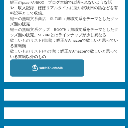
鯉王のpixiv FANBOX
：ブログ本編では語られないような話
や、収入記録、ほぼリアルタイムに近い試験日の話などを有
料記事として収録。
鯉王の無職文系商店｜SUZURI
：無職文系をテーマとしたグッ
ズ類の販売
鯉王の無職文系グッズ｜BOOTH
：無職文系をテーマとしたグ
ッズ類の販売。SUZURIとはラインナップが少し異なる
欲しいものリスト(書籍)
：鯉王がAmazonで欲しいと思ってい
る書籍類
欲しいものリスト(その他)
：鯉王がAmazonで欲しいと思って
いる書籍以外のもの