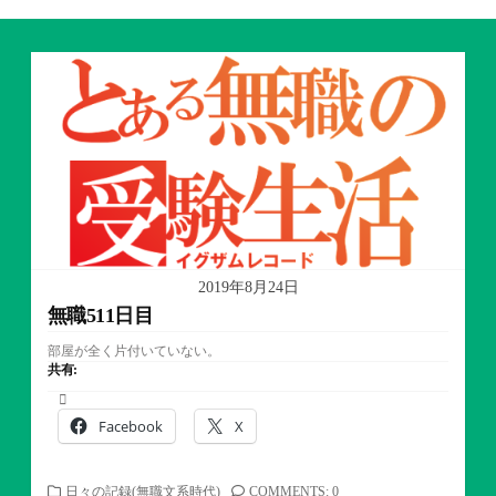
2019年8月24日
無職511日目
部屋が全く片付いていない。
共有:
Facebook
X
カ
日々の記録(無職文系時代)
COMMENTS: 0