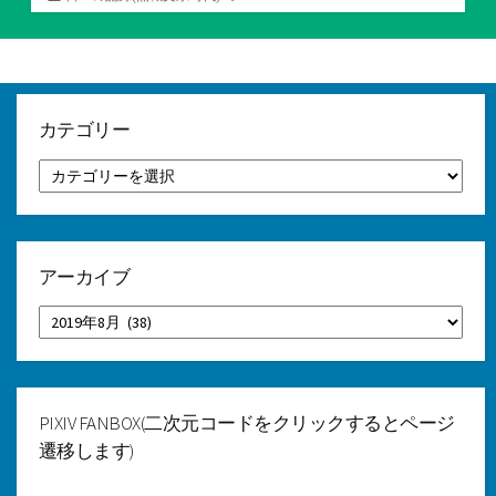
テ
ゴ
リ
ー
カテゴリー
カ
テ
ゴ
リ
ー
アーカイブ
ア
ー
カ
イ
ブ
PIXIV FANBOX(二次元コードをクリックするとページ
遷移します)