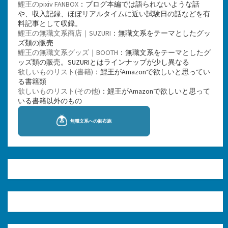
鯉王のpixiv FANBOX
：ブログ本編では語られないような話
や、収入記録、ほぼリアルタイムに近い試験日の話などを有
料記事として収録。
鯉王の無職文系商店｜SUZURI
：無職文系をテーマとしたグッ
ズ類の販売
鯉王の無職文系グッズ｜BOOTH
：無職文系をテーマとしたグ
ッズ類の販売。SUZURIとはラインナップが少し異なる
欲しいものリスト(書籍)
：鯉王がAmazonで欲しいと思ってい
る書籍類
欲しいものリスト(その他)
：鯉王がAmazonで欲しいと思って
いる書籍以外のもの