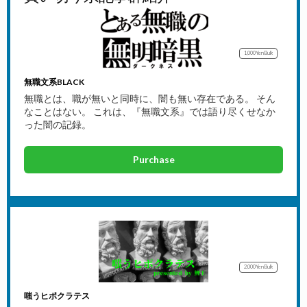
1,000Yen
Bulk
無職文系BLACK
無職とは、職が無いと同時に、闇も無い存在である。 そん
なことはない。 これは、『無職文系』では語り尽くせなか
った闇の記録。
Purchase
2,000Yen
Bulk
嗤うヒポクラテス