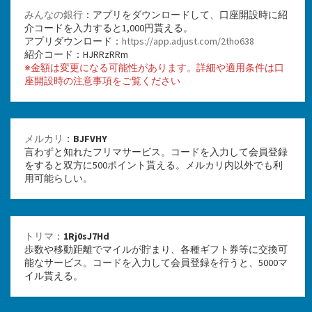
みんなの銀行
：アプリをダウンロードして、口座開設時に紹
介コードを入力すると1,000円貰える。
アプリダウンロード：
https://app.adjust.com/2tho638
紹介コード：HJRRzRRm
※金額は変更になる可能性があります。詳細や適用条件は口
座開設時の注意事項をご覧ください
メルカリ
：
BJFVHY
言わずと知れたフリマサービス。コードを入力して会員登録
をすると双方に500ポイント貰える。メルカリ内以外でも利
用可能らしい。
トリマ
：
1Rj0sJ7Hd
歩数や移動距離でマイルが貯まり、各種ギフト券等に交換可
能なサービス。コードを入力して会員登録を行うと、5000マ
イル貰える。