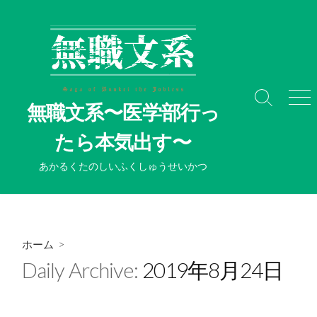
コ
ン
テ
ン
ツ
へ
検
メ
無職文系〜医学部行っ
ス
索
ニ
切
ュ
キ
たら本気出す〜
り
ー
ッ
替
プ
あかるくたのしいふくしゅうせいかつ
え
ホーム
>
Daily Archive:
2019年8月24日