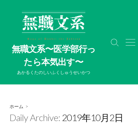
コ
ン
テ
ン
ツ
へ
検
メ
無職文系〜医学部行っ
ス
索
ニ
切
ュ
キ
たら本気出す〜
り
ー
ッ
替
プ
あかるくたのしいふくしゅうせいかつ
え
ホーム
>
Daily Archive:
2019年10月2日