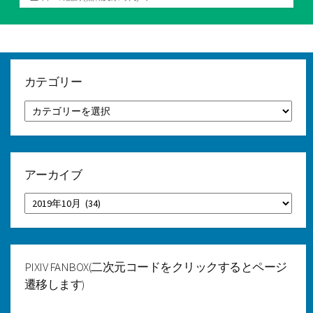
テ
ゴ
リ
ー
カテゴリー
カ
テ
ゴ
リ
ー
アーカイブ
ア
ー
カ
イ
ブ
PIXIV FANBOX(二次元コードをクリックするとページ
遷移します)