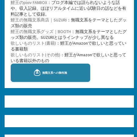
鯉王のpixiv FANBOX
：ブログ本編では語られないような話
や、収入記録、ほぼリアルタイムに近い試験日の話などを有
料記事として収録。
鯉王の無職文系商店｜SUZURI
：無職文系をテーマとしたグッ
ズ類の販売
鯉王の無職文系グッズ｜BOOTH
：無職文系をテーマとしたグ
ッズ類の販売。SUZURIとはラインナップが少し異なる
欲しいものリスト(書籍)
：鯉王がAmazonで欲しいと思ってい
る書籍類
欲しいものリスト(その他)
：鯉王がAmazonで欲しいと思って
いる書籍以外のもの