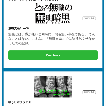
1,000Yen
Bulk
無職文系BLACK
無職とは、職が無いと同時に、闇も無い存在である。 そん
なことはない。 これは、『無職文系』では語り尽くせなか
った闇の記録。
Purchase
2,000Yen
Bulk
嗤うヒポクラテス