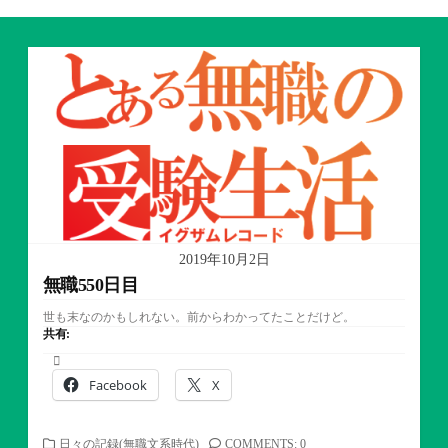
2019年10月2日
無職550日目
世も末なのかもしれない。前からわかってたことだけど。
共有:
Facebook
X
カ
日々の記録(無職文系時代)
COMMENTS: 0