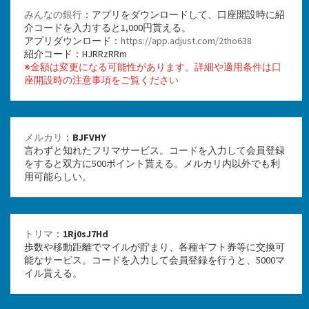
みんなの銀行
：アプリをダウンロードして、口座開設時に紹
介コードを入力すると1,000円貰える。
アプリダウンロード：
https://app.adjust.com/2tho638
紹介コード：HJRRzRRm
※金額は変更になる可能性があります。詳細や適用条件は口
座開設時の注意事項をご覧ください
メルカリ
：
BJFVHY
言わずと知れたフリマサービス。コードを入力して会員登録
をすると双方に500ポイント貰える。メルカリ内以外でも利
用可能らしい。
トリマ
：
1Rj0sJ7Hd
歩数や移動距離でマイルが貯まり、各種ギフト券等に交換可
能なサービス。コードを入力して会員登録を行うと、5000マ
イル貰える。