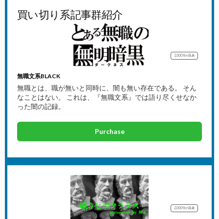
買い切り系記事群紹介
1,000Yen
Bulk
無職文系BLACK
無職とは、職が無いと同時に、闇も無い存在である。 そん
なことはない。 これは、『無職文系』では語り尽くせなか
った闇の記録。
Purchase
2,000Yen
Bulk