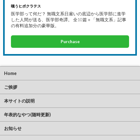
嗤うヒポクラテス
医学部って何だ？ 無職文系日雇いの底辺から医学部に進学
した人間が送る、医学部奇譚。 全10篇＋「無職文系」記事
の有料追加分の豪華版。
Purchase
Home
ご挨拶
本サイトの説明
年表的なやつ(随時更新)
お知らせ