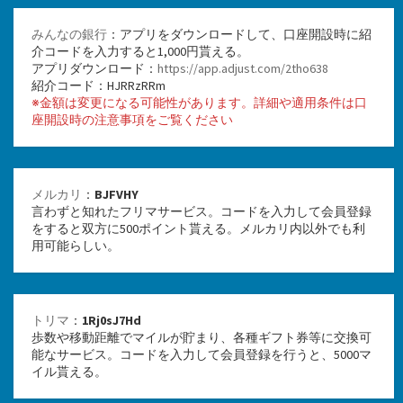
みんなの銀行
：アプリをダウンロードして、口座開設時に紹
介コードを入力すると1,000円貰える。
アプリダウンロード：
https://app.adjust.com/2tho638
紹介コード：HJRRzRRm
※金額は変更になる可能性があります。詳細や適用条件は口
座開設時の注意事項をご覧ください
メルカリ
：
BJFVHY
言わずと知れたフリマサービス。コードを入力して会員登録
をすると双方に500ポイント貰える。メルカリ内以外でも利
用可能らしい。
トリマ
：
1Rj0sJ7Hd
歩数や移動距離でマイルが貯まり、各種ギフト券等に交換可
能なサービス。コードを入力して会員登録を行うと、5000マ
イル貰える。