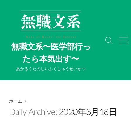
コ
ン
テ
ン
ツ
へ
検
メ
無職文系〜医学部行っ
ス
索
ニ
切
ュ
キ
たら本気出す〜
り
ー
ッ
替
プ
あかるくたのしいふくしゅうせいかつ
え
ホーム
>
Daily Archive:
2020年3月18日