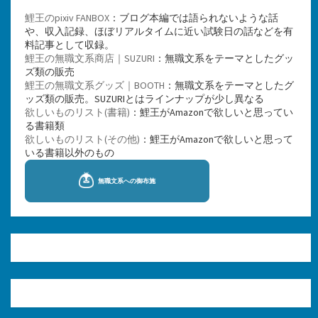
鯉王のpixiv FANBOX
：ブログ本編では語られないような話
や、収入記録、ほぼリアルタイムに近い試験日の話などを有
料記事として収録。
鯉王の無職文系商店｜SUZURI
：無職文系をテーマとしたグッ
ズ類の販売
鯉王の無職文系グッズ｜BOOTH
：無職文系をテーマとしたグ
ッズ類の販売。SUZURIとはラインナップが少し異なる
欲しいものリスト(書籍)
：鯉王がAmazonで欲しいと思ってい
る書籍類
欲しいものリスト(その他)
：鯉王がAmazonで欲しいと思って
いる書籍以外のもの