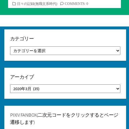
カ
日々の記録(無職文系時代)
COMMENTS: 0
テ
ゴ
リ
ー
カテゴリー
カ
テ
ゴ
リ
ー
アーカイブ
ア
ー
カ
イ
ブ
PIXIV FANBOX(二次元コードをクリックするとページ
遷移します)