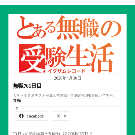
2020年4月30日
無職761日目
大学入学共通テスト平成30年度試行問題の地理Bを解いてみた。
共有:
Facebook
X
カ
日々の記録(無職文系時代)
COMMENTS: 0