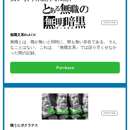
1,000Yen
Bulk
無職文系BLACK
無職とは、職が無いと同時に、闇も無い存在である。 そん
なことはない。 これは、『無職文系』では語り尽くせなか
った闇の記録。
Purchase
2,000Yen
Bulk
嗤うヒポクラテス