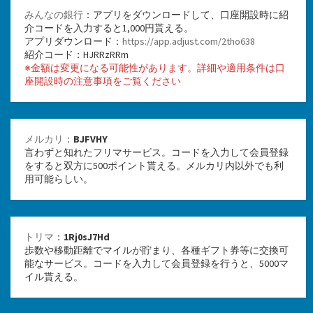
みんなの銀行
：アプリをダウンロードして、口座開設時に紹
介コードを入力すると1,000円貰える。
アプリダウンロード：
https://app.adjust.com/2tho638
紹介コード：HJRRzRRm
※金額は変更になる可能性があります。詳細や適用条件は口
座開設時の注意事項をご覧ください
メルカリ
：
BJFVHY
言わずと知れたフリマサービス。コードを入力して会員登録
をすると双方に500ポイント貰える。メルカリ内以外でも利
用可能らしい。
トリマ
：
1Rj0sJ7Hd
歩数や移動距離でマイルが貯まり、各種ギフト券等に交換可
能なサービス。コードを入力して会員登録を行うと、5000マ
イル貰える。