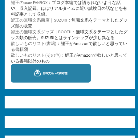
鯉王のpixiv FANBOX
：ブログ本編では語られないような話
や、収入記録、ほぼリアルタイムに近い試験日の話などを有
料記事として収録。
鯉王の無職文系商店｜SUZURI
：無職文系をテーマとしたグッ
ズ類の販売
鯉王の無職文系グッズ｜BOOTH
：無職文系をテーマとしたグ
ッズ類の販売。SUZURIとはラインナップが少し異なる
欲しいものリスト(書籍)
：鯉王がAmazonで欲しいと思ってい
る書籍類
欲しいものリスト(その他)
：鯉王がAmazonで欲しいと思って
いる書籍以外のもの