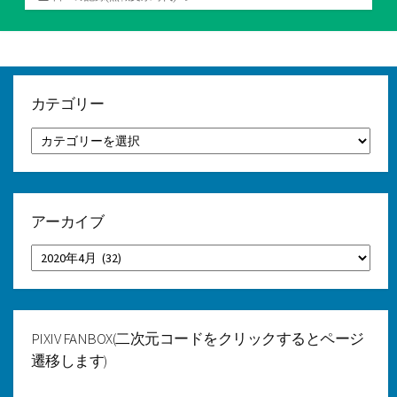
テ
ゴ
リ
ー
カテゴリー
カ
テ
ゴ
リ
ー
アーカイブ
ア
ー
カ
イ
ブ
PIXIV FANBOX(二次元コードをクリックするとページ
遷移します)