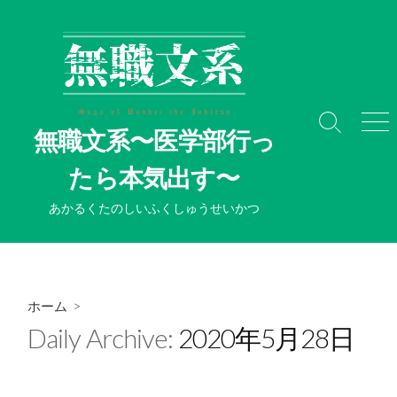
コ
ン
テ
ン
ツ
へ
検
メ
無職文系〜医学部行っ
ス
索
ニ
切
ュ
キ
たら本気出す〜
り
ー
ッ
替
プ
あかるくたのしいふくしゅうせいかつ
え
ホーム
>
Daily Archive:
2020年5月28日