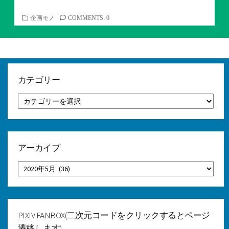
カ
企画モノ
COMMENTS: 0
テ
ゴ
リ
ー
カテゴリー
カ
テ
ゴ
リ
ー
アーカイブ
ア
ー
カ
イ
ブ
PIXIV FANBOX(二次元コードをクリックするとページ
遷移します)