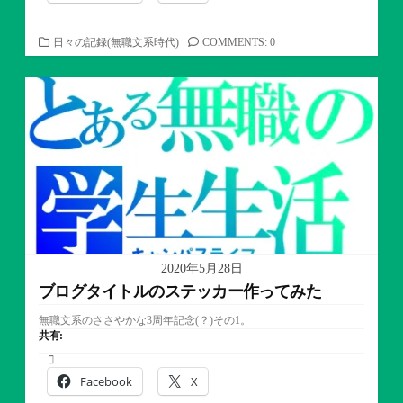
カ
日々の記録(無職文系時代)
COMMENTS: 0
テ
ゴ
リ
ー
2020年5月28日
ブログタイトルのステッカー作ってみた
無職文系のささやかな3周年記念(？)その1。
共有:
Facebook
X