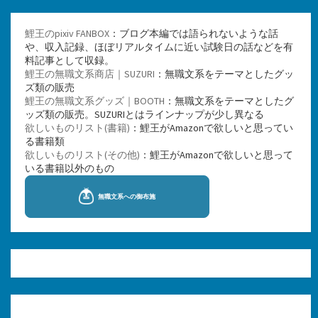
鯉王のpixiv FANBOX
：ブログ本編では語られないような話
や、収入記録、ほぼリアルタイムに近い試験日の話などを有
料記事として収録。
鯉王の無職文系商店｜SUZURI
：無職文系をテーマとしたグッ
ズ類の販売
鯉王の無職文系グッズ｜BOOTH
：無職文系をテーマとしたグ
ッズ類の販売。SUZURIとはラインナップが少し異なる
欲しいものリスト(書籍)
：鯉王がAmazonで欲しいと思ってい
る書籍類
欲しいものリスト(その他)
：鯉王がAmazonで欲しいと思って
いる書籍以外のもの