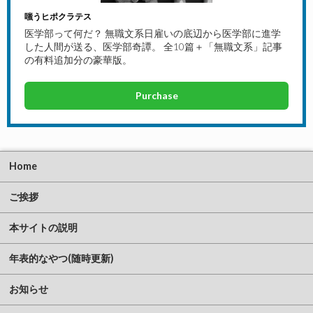
嗤うヒポクラテス
医学部って何だ？ 無職文系日雇いの底辺から医学部に進学
した人間が送る、医学部奇譚。 全10篇＋「無職文系」記事
の有料追加分の豪華版。
Purchase
Home
ご挨拶
本サイトの説明
年表的なやつ(随時更新)
お知らせ