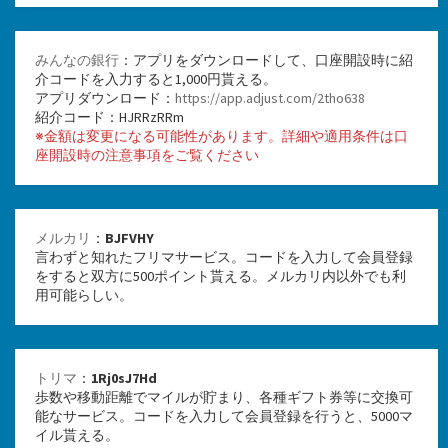
みんなの銀行
：アプリをダウンロードして、口座開設時に紹
介コードを入力すると1,000円貰える。
アプリダウンロード：
https://app.adjust.com/2tho638
紹介コード：HJRRzRRm
※金額は変更になる可能性があります。詳細や適用条件は口
座開設時の注意事項をご覧ください
メルカリ
：
BJFVHY
言わずと知れたフリマサービス。コードを入力して会員登録
をすると双方に500ポイント貰える。メルカリ内以外でも利
用可能らしい。
トリマ
：
1Rj0sJ7Hd
歩数や移動距離でマイルが貯まり、各種ギフト券等に交換可
能なサービス。コードを入力して会員登録を行うと、5000マ
イル貰える。