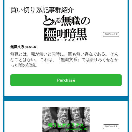
買い切り系記事群紹介
1,000Yen
Bulk
無職文系BLACK
無職とは、職が無いと同時に、闇も無い存在である。 そん
なことはない。 これは、『無職文系』では語り尽くせなか
った闇の記録。
Purchase
2,000Yen
Bulk