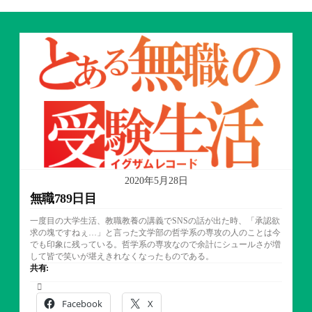
2020年5月28日
無職789日目
一度目の大学生活、教職教養の講義でSNSの話が出た時、「承認欲
求の塊ですねぇ…」と言った文学部の哲学系の専攻の人のことは今
でも印象に残っている。哲学系の専攻なので余計にシュールさが増
して皆で笑いが堪えきれなくなったものである。
共有:
Facebook
X