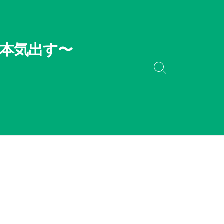
本気出す〜
検
索
切
り
替
え