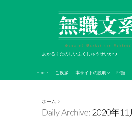
コ
ン
テ
ン
ツ
へ
ス
あかるくたのしいふくしゅうせいかつ
キ
ッ
About Koi-Oh
プ
Home
ご挨拶
本サイトの説明
PR類
年表的なやつ(随時更新)
無職文系Twitterアカウン
ト情報
ホーム
>
無職文系ツイキャス情報
Daily Archive:
2020年1