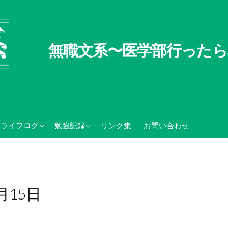
無職文系〜医学部行ったら
無職文系100の懸念
TOEIC関連記録
ライフログ
勉強記録
リンク集
お問い合わせ
無職の夏休み
センター試験・大学入学
共通テスト関連
1月15日