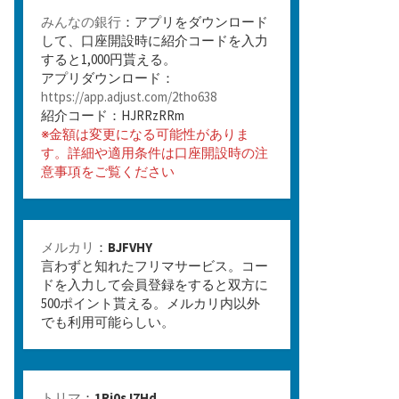
みんなの銀行
：アプリをダウンロード
して、口座開設時に紹介コードを入力
すると1,000円貰える。
アプリダウンロード：
https://app.adjust.com/2tho638
紹介コード：HJRRzRRm
※金額は変更になる可能性がありま
す。詳細や適用条件は口座開設時の注
意事項をご覧ください
メルカリ
：
BJFVHY
言わずと知れたフリマサービス。コー
ドを入力して会員登録をすると双方に
500ポイント貰える。メルカリ内以外
でも利用可能らしい。
トリマ
：
1Rj0sJ7Hd