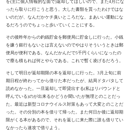
を(主に個人情報的な面で)返却してほしいので、また4月にな
ったら取りに行こうと思う。大した書類を貰ったわけではな
いのだが、なんだかケチ臭いところだな。まあいい運動にな
るだろうのでちょっと歩いていくことにする。
その後昨年からの釣銭貯金を郵便局に貯金しに行った。小銭
を嫌う銀行もないとは言えないのでやはりそういうときは郵
便局が便利である。なんだかんだで5千円くらいになったの
で塵も積もれば何とやらである。これで暫く凌げるだろう。
そして明日が返却期限の本を返却しに行った。3月上旬に前
期日程が終わってから借りた本だったが、結局ドタバタして
読めなかった。一旦返却して即貸出する(私はリバウンドと
呼んでいる)のが出来るかどうか聞いたが無理とのことだっ
た。最近は新型コロナウイルス対策もあって大変とのことだ
った。その分別の本を借りて帰った。また何日か後に返却期
限がくる本があるので、それを返しに来た際に誰も借りてい
なかったら速攻で借りよう。