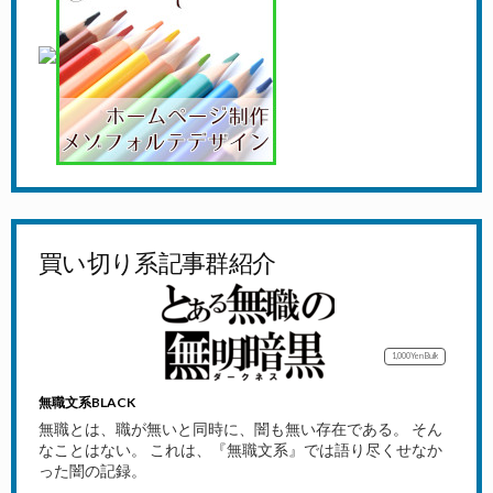
買い切り系記事群紹介
1,000Yen
Bulk
無職文系BLACK
無職とは、職が無いと同時に、闇も無い存在である。 そん
なことはない。 これは、『無職文系』では語り尽くせなか
った闇の記録。