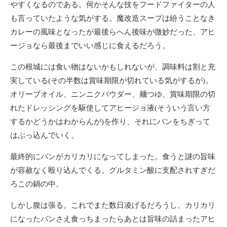
やすくなるのである。何かそんな技をフードファイターの人
も言っていたような気がする。魔改造スープは紛うことなき
カレーの風味となったが最後らへん後味が微妙だった、アヒ
ージョなら最後までいい感じに食えるだろう。
この根城には食い物はないかもしれないが、調味料は割と充
実している(その半数は賞味期限が切れている気がするが)。
オリーブオイル、ニンニクパウダー、麺つゆ、賞味期限の切
れたドレッシングを駆使してアヒージョ液(そういう言い方
するかどうかはわからんが)を作り、それにパンをちぎって
はぶっ込んでいく。
最終的にパンがカリカリになってしまった。食うと謎の旨味
が容赦なく殴り込んでくる。グルタミン酸に支配されすぎだ
ろこの鍋の中。
しかし腹は張る。これでまた数日凌げるだろうし、カリカリ
になったパンさえ食っちまったらあとは旨味の詰まったアヒ