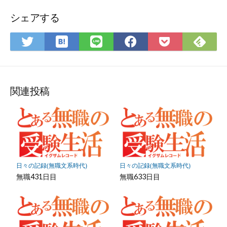
フ
ォ
シェアする
ー
ム
は
Fee
Twitter
LINE
Facebook
Pocket
て
で
で
で
で
に
な
購
シ
シ
シ
保
ブ
読
ェ
ェ
ェ
存
ッ
ア
ア
ア
関連投稿
ク
マ
ー
ク
に
保
日々の記録(無職文系時代)
日々の記録(無職文系時代)
存
無職431日目
無職633日目