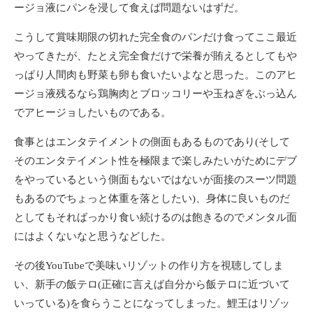
ージョ液にパンを浸して食えば問題ないはずだ。
こうして賞味期限の切れた完全食のパンだけ食ってここ最近
やってきたが、たとえ完全食だけで栄養が賄えるとしてもや
っぱり人間肉も野菜も卵も食いたいよなと思った。このアヒ
ージョ液残るなら鶏胸肉とブロッコリーや玉ねぎをぶっ込ん
でアヒージョしたいものである。
食事とはエンタテイメントの側面もあるものであり(そして
そのエンタテイメント性を極限まで楽しみたいがためにデブ
をやっているという側面もないではないが面接のスーツ問題
もあるのでちょっと体重を落としたい)、身体に良いものだ
としてもそればっかり食い続けるのは飽きるのでメンタル面
にはよくないなと思うなどした。
その後YouTubeで美味いリゾットの作り方を視聴してしま
い、新手の飯テロ(正確に言えば自分から飯テロに近づいて
いっている)を食らうことになってしまった。鯉王はリゾッ