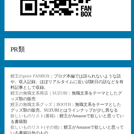
PR類
鯉王のpixiv FANBOX
：ブログ本編では語られないような話
や、収入記録、ほぼリアルタイムに近い試験日の話などを有
料記事として収録。
鯉王の無職文系商店｜SUZURI
：無職文系をテーマとしたグ
ッズ類の販売
鯉王の無職文系グッズ｜BOOTH
：無職文系をテーマとした
グッズ類の販売。SUZURIとはラインナップが少し異なる
欲しいものリスト(書籍)
：鯉王がAmazonで欲しいと思ってい
る書籍類
欲しいものリスト(その他)
：鯉王がAmazonで欲しいと思って
いる書籍以外のもの