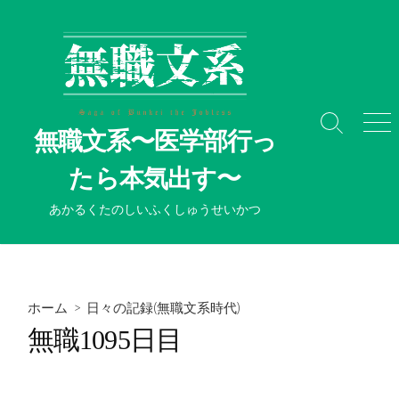
コ
ン
テ
ン
ツ
へ
検
メ
無職文系〜医学部行っ
ス
索
ニ
切
ュ
キ
たら本気出す〜
り
ー
ッ
替
プ
あかるくたのしいふくしゅうせいかつ
え
ホーム
>
日々の記録(無職文系時代)
無職1095日目