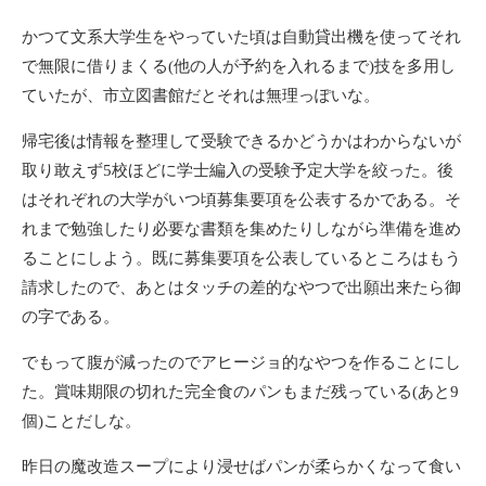
かつて文系大学生をやっていた頃は自動貸出機を使ってそれ
で無限に借りまくる(他の人が予約を入れるまで)技を多用し
ていたが、市立図書館だとそれは無理っぽいな。
帰宅後は情報を整理して受験できるかどうかはわからないが
取り敢えず5校ほどに学士編入の受験予定大学を絞った。後
はそれぞれの大学がいつ頃募集要項を公表するかである。そ
れまで勉強したり必要な書類を集めたりしながら準備を進め
ることにしよう。既に募集要項を公表しているところはもう
請求したので、あとはタッチの差的なやつで出願出来たら御
の字である。
でもって腹が減ったのでアヒージョ的なやつを作ることにし
た。賞味期限の切れた完全食のパンもまだ残っている(あと9
個)ことだしな。
昨日の魔改造スープにより浸せばパンが柔らかくなって食い