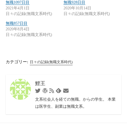
無職1097日目
無職928日目
2021年4月1日
2020年10月14日
日々の記録(無職文系時代)
日々の記録(無職文系時代)
無職857日目
2020年8月4日
日々の記録(無職文系時代)
カテゴリー:
日々の記録(無職文系時代)
鯉王
Twitter
WordPress
RSS
お
Feedly
フ
問
文系社会人を経ての無職。からの学生。 本業
ィ
い
は医学生、副業は無職文系。
ー
合
ド
わ
せ