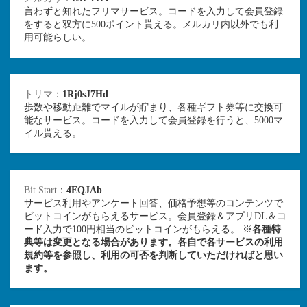
言わずと知れたフリマサービス。コードを入力して会員登録
をすると双方に500ポイント貰える。メルカリ内以外でも利
用可能らしい。
トリマ
：
1Rj0sJ7Hd
歩数や移動距離でマイルが貯まり、各種ギフト券等に交換可
能なサービス。コードを入力して会員登録を行うと、5000マ
イル貰える。
Bit Start
：
4EQJAb
サービス利用やアンケート回答、価格予想等のコンテンツで
ビットコインがもらえるサービス。会員登録＆アプリDL＆コ
ード入力で100円相当のビットコインがもらえる。 ※
各種特
典等は変更となる場合があります。各自で各サービスの利用
規約等を参照し、利用の可否を判断していただければと思い
ます。