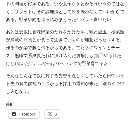
トの調理が好きである。いや女子ウケとかそういうのではな
く、リゾットはその調理法として米を洗わなくていいからで
ある。野菜や肉をぶっ込みまくったリゾット食いたい。
あとは麦飯に香味野菜のたれをかけた蒸し鶏と温玉、根菜類
が満載の汁物とか食って生きていくのが理想だったりする。
作るのが楽で腹も張るからである。でたまにワインとチー
ズ。無職文系奥義たれに漬け込んだ唐揚げも(前回やられた
けど)食いたい。…やっぱりベランダで野菜育てるか。
そんなこんなで飯に対する妄想を逞しくしていたら日中バイ
ト先の有力候補の１つから不採用の通知が来た。別のやつ申
し込むか…。
共有:
Facebook
X