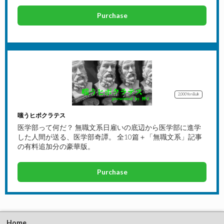
Purchase
2,000Yen
Bulk
嗤うヒポクラテス
医学部って何だ？ 無職文系日雇いの底辺から医学部に進学
した人間が送る、医学部奇譚。 全10篇＋「無職文系」記事
の有料追加分の豪華版。
Purchase
Home