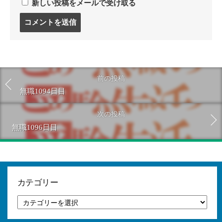
新しい投稿をメールで受け取る
コ
メ
ン
ト
す
る
前の投稿
無職1094日目
次の投稿
無職1096日目
カテゴリー
カ
テ
ゴ