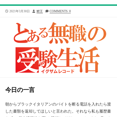
公
投
2021年3月30日
鯉王
COMMENTS: 0
開
稿
日
者
今日の一言
朝からブラックイタリアンのバイトを断る電話を入れたら渡
した書類を返却してほしいと言われた。それなら私も履歴書