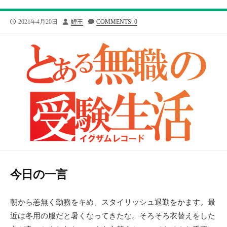
公
投
2021年4月20日
鯉王
COMMENTS: 0
開
稿
日
者
今日の一言
朝から恙無く勤務をキめ、スタイリッシュ退勤をかます。最
近は冬用の服だと暑くなってきたな。そろそろ衣替えをした