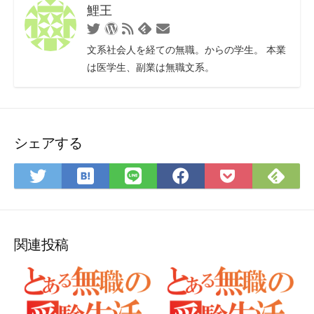
鯉王
Twitter
WordPress
RSS
お
Feedly
フ
問
文系社会人を経ての無職。からの学生。 本業
ィ
い
は医学生、副業は無職文系。
ー
合
ド
わ
せ
フ
ォ
シェアする
ー
ム
は
Fee
Twitter
LINE
Facebook
Pocket
て
で
で
で
で
に
な
購
シ
シ
シ
保
ブ
読
ェ
ェ
ェ
存
ッ
ア
ア
ア
関連投稿
ク
マ
ー
ク