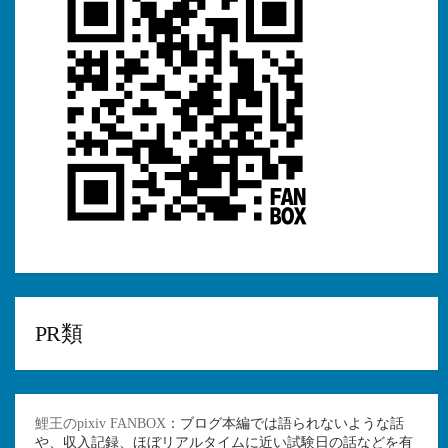
PR類
鯉王のpixiv FANBOX
：ブログ本編では語られないような話
や、収入記録、ほぼリアルタイムに近い試験日の話などを有