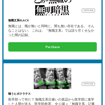
1,000Yen
Bulk
無職文系BLACK
無職とは、職が無いと同時に、闇も無い存在である。 そん
なことはない。 これは、『無職文系』では語り尽くせなか
った闇の記録。
Purchase
2,000Yen
Bulk
嗤うヒポクラテス
医学部って何だ？ 無職文系日雇いの底辺から医学部に進学
した人間が送る、医学部奇譚。 全10篇＋「無職文系」記事