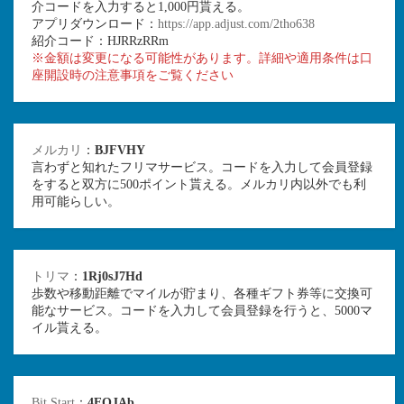
介コードを入力すると1,000円貰える。
アプリダウンロード：
https://app.adjust.com/2tho638
紹介コード：HJRRzRRm
※金額は変更になる可能性があります。詳細や適用条件は口
座開設時の注意事項をご覧ください
メルカリ
：
BJFVHY
言わずと知れたフリマサービス。コードを入力して会員登録
をすると双方に500ポイント貰える。メルカリ内以外でも利
用可能らしい。
トリマ
：
1Rj0sJ7Hd
歩数や移動距離でマイルが貯まり、各種ギフト券等に交換可
能なサービス。コードを入力して会員登録を行うと、5000マ
イル貰える。
Bit Start
：
4EQJAb