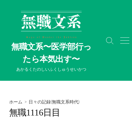
コ
ン
テ
ン
ツ
へ
検
メ
無職文系〜医学部行っ
ス
索
ニ
切
ュ
キ
たら本気出す〜
り
ー
ッ
替
プ
あかるくたのしいふくしゅうせいかつ
え
ホーム
>
日々の記録(無職文系時代)
無職1116日目