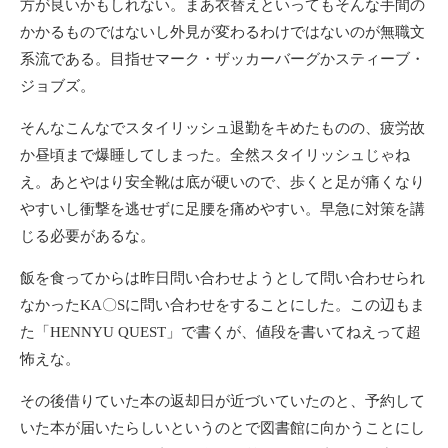
方が良いかもしれない。まあ衣替えといってもそんな手間の
かかるものではないし外見が変わるわけではないのが無職文
系流である。目指せマーク・ザッカーバーグかスティーブ・
ジョブズ。
そんなこんなでスタイリッシュ退勤をキめたものの、疲労故
か昼頃まで爆睡してしまった。全然スタイリッシュじゃね
え。あとやはり安全靴は底が硬いので、歩くと足が痛くなり
やすいし衝撃を逃せずに足腰を痛めやすい。早急に対策を講
じる必要があるな。
飯を食ってからは昨日問い合わせようとして問い合わせられ
なかったKA〇Sに問い合わせをすることにした。この辺もま
た「HENNYU QUEST」で書くが、値段を書いてねえって超
怖えな。
その後借りていた本の返却日が近づいていたのと、予約して
いた本が届いたらしいというのとで図書館に向かうことにし