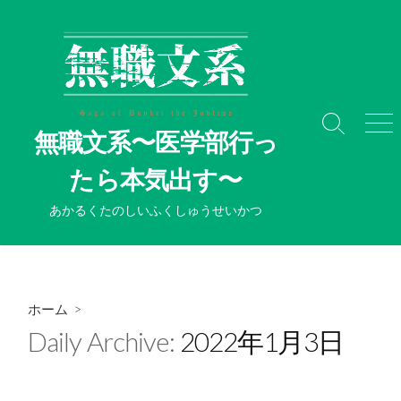
コ
ン
テ
ン
ツ
へ
検
メ
無職文系〜医学部行っ
ス
索
ニ
切
ュ
キ
たら本気出す〜
り
ー
ッ
替
プ
あかるくたのしいふくしゅうせいかつ
え
ホーム
>
Daily Archive:
2022年1月3日