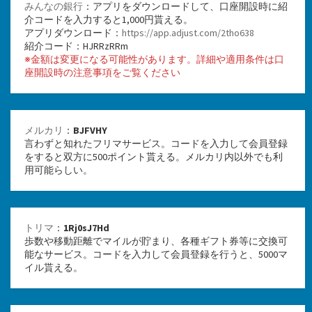
みんなの銀行
：アプリをダウンロードして、口座開設時に紹
介コードを入力すると1,000円貰える。
アプリダウンロード：
https://app.adjust.com/2tho638
紹介コード：HJRRzRRm
※金額は変更になる可能性があります。詳細や適用条件は口
座開設時の注意事項をご覧ください
メルカリ
：
BJFVHY
言わずと知れたフリマサービス。コードを入力して会員登録
をすると双方に500ポイント貰える。メルカリ内以外でも利
用可能らしい。
トリマ
：
1Rj0sJ7Hd
歩数や移動距離でマイルが貯まり、各種ギフト券等に交換可
能なサービス。コードを入力して会員登録を行うと、5000マ
イル貰える。