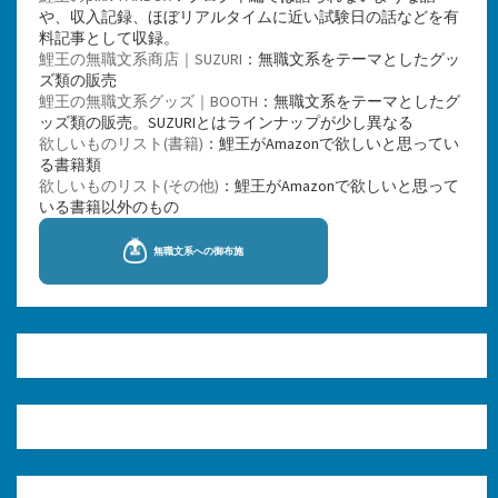
や、収入記録、ほぼリアルタイムに近い試験日の話などを有
料記事として収録。
鯉王の無職文系商店｜SUZURI
：無職文系をテーマとしたグッ
ズ類の販売
鯉王の無職文系グッズ｜BOOTH
：無職文系をテーマとしたグ
ッズ類の販売。SUZURIとはラインナップが少し異なる
欲しいものリスト(書籍)
：鯉王がAmazonで欲しいと思ってい
る書籍類
欲しいものリスト(その他)
：鯉王がAmazonで欲しいと思って
いる書籍以外のもの