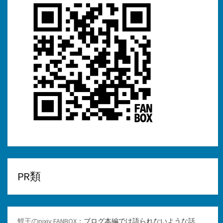
PR類
鯉王のpixiv FANBOX
：ブログ本編では語られないような話