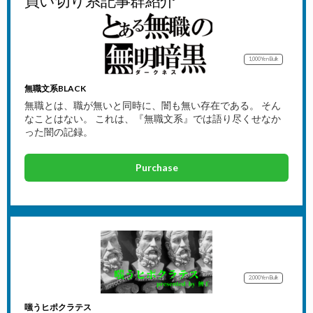
買い切り系記事群紹介
1,000Yen
Bulk
無職文系BLACK
無職とは、職が無いと同時に、闇も無い存在である。 そん
なことはない。 これは、『無職文系』では語り尽くせなか
った闇の記録。
Purchase
2,000Yen
Bulk
嗤うヒポクラテス