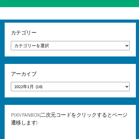
テ
ゴ
リ
ー
カテゴリー
カ
テ
ゴ
リ
ー
アーカイブ
ア
ー
カ
イ
ブ
PIXIV FANBOX(二次元コードをクリックするとページ
遷移します)