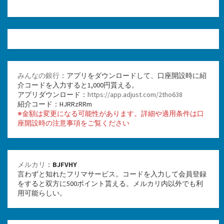
みんなの銀行
：アプリをダウンロードして、口座開設時に紹
介コードを入力すると1,000円貰える。
アプリダウンロード：
https://app.adjust.com/2tho638
紹介コード：HJRRzRRm
※金額は変更になる可能性があります。詳細や適用条件は口
座開設時の注意事項をご覧ください
メルカリ
：
BJFVHY
言わずと知れたフリマサービス。コードを入力して会員登録
をすると双方に500ポイント貰える。メルカリ内以外でも利
用可能らしい。