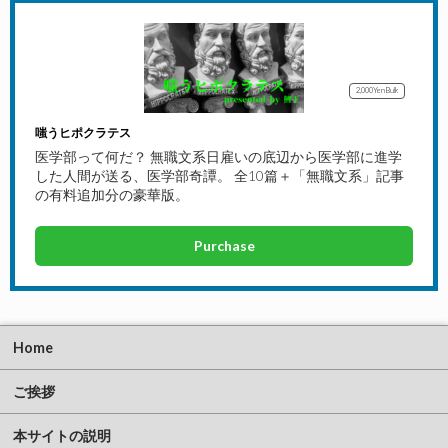
2,000Yen
Bulk
嗤うヒポクラテス
医学部って何だ？ 無職文系日雇いの底辺から医学部に進学
した人間が送る、医学部奇譚。 全10篇＋「無職文系」記事
の有料追加分の豪華版。
Purchase
Home
ご挨拶
本サイトの説明