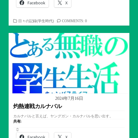
Facebook
X
カ
日々の記録(学生時代)
COMMENTS: 0
テ
ゴ
リ
ー
2024年7月16日
灼熱連戦カルナバル
カルナバルと言えば、ヤングガン・カルナバルを思い出す。
共有:
Facebook
X