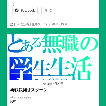
Facebook
X
カ
日々の記録(学生時代)
COMMENTS: 0
テ
ゴ
リ
ー
2024年7月29日
再戦決闘オスターン
ad astra per aspera
共有: