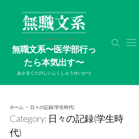
コ
ン
テ
ン
ツ
へ
検
メ
無職文系〜医学部行っ
ス
索
ニ
切
ュ
キ
たら本気出す〜
り
ー
ッ
替
プ
あかるくたのしいふくしゅうせいかつ
え
ホーム
> 日々の記録(学生時代)
Category:
日々の記録(学生時
代)