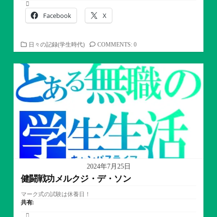
Facebook
X
カ
日々の記録(学生時代)
COMMENTS: 0
テ
ゴ
リ
ー
2024年7月25日
健闘戦功メルクジ・デ・ソン
マーク式の試験は休養日！
共有: