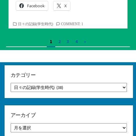
Facebook
X
カ
日々の記録(学生時代)
COMMENT: 1
テ
ゴ
投
1
2
3
4
»
リ
ー
稿
の
ペ
カテゴリー
ー
カ
テ
ジ
ゴ
リ
送
ー
り
アーカイブ
ア
ー