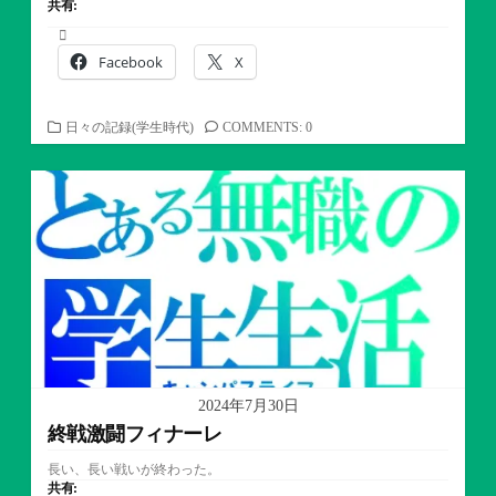
共有:
Facebook
X
カ
日々の記録(学生時代)
COMMENTS: 0
テ
ゴ
リ
ー
2024年7月30日
終戦激闘フィナーレ
長い、長い戦いが終わった。
共有: