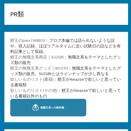
PR類
鯉王のpixiv FANBOX
：ブログ本編では語られないような話
や、収入記録、ほぼリアルタイムに近い試験日の話などを有
料記事として収録。
鯉王の無職文系商店｜SUZURI
：無職文系をテーマとしたグッ
ズ類の販売
鯉王の無職文系グッズ｜BOOTH
：無職文系をテーマとしたグ
ッズ類の販売。SUZURIとはラインナップが少し異なる
欲しいものリスト(書籍)
：鯉王がAmazonで欲しいと思ってい
る書籍類
欲しいものリスト(その他)
：鯉王がAmazonで欲しいと思って
いる書籍以外のもの