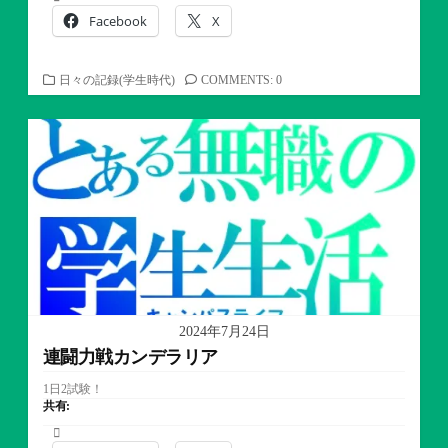
Facebook
X
カ
日々の記録(学生時代)
COMMENTS: 0
テ
ゴ
リ
ー
2024年7月24日
連闘力戦カンデラリア
1日2試験！
共有: