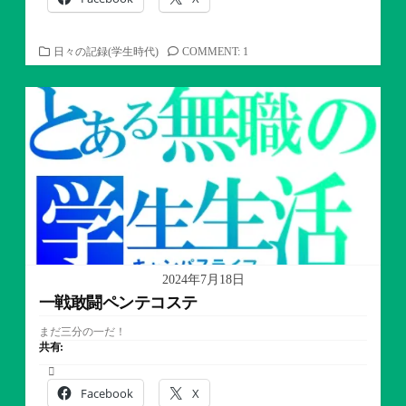
カ
日々の記録(学生時代)
COMMENT: 1
テ
ゴ
リ
ー
2024年7月18日
一戦敢闘ペンテコステ
まだ三分の一だ！
共有:
Facebook
X