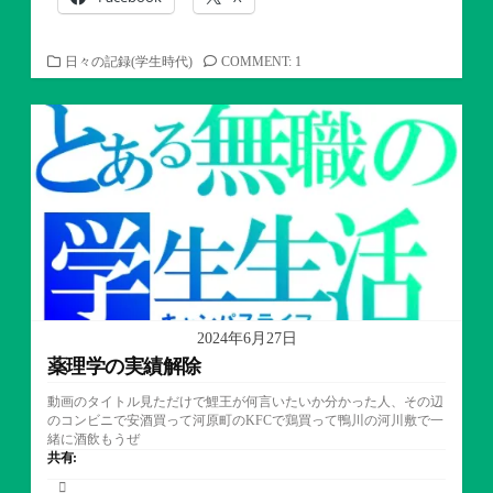
カ
日々の記録(学生時代)
COMMENT: 1
テ
ゴ
リ
ー
2024年6月27日
薬理学の実績解除
動画のタイトル見ただけで鯉王が何言いたいか分かった人、その辺
のコンビニで安酒買って河原町のKFCで鶏買って鴨川の河川敷で一
緒に酒飲もうぜ
共有: