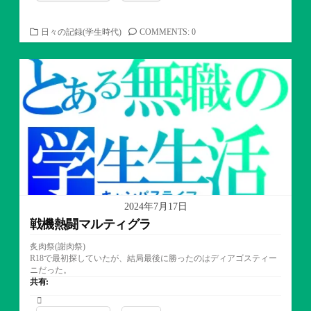
カ
日々の記録(学生時代)
COMMENTS: 0
テ
ゴ
リ
ー
2024年7月17日
戦機熱闘マルティグラ
炙肉祭(謝肉祭)
R18で最初探していたが、結局最後に勝ったのはディアゴスティー
ニだった。
共有: