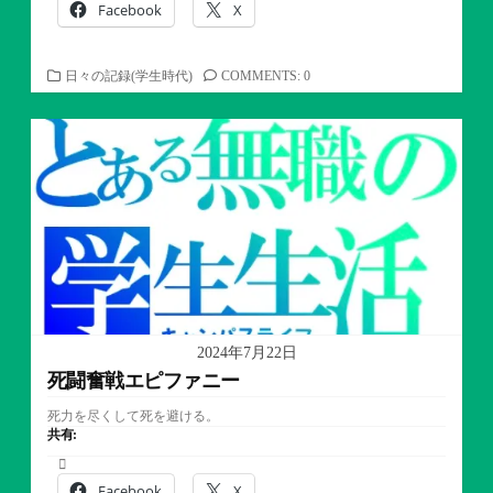
Facebook
X
カ
日々の記録(学生時代)
COMMENTS: 0
テ
ゴ
リ
ー
2024年7月22日
死闘奮戦エピファニー
死力を尽くして死を避ける。
共有:
Facebook
X