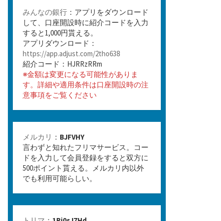
みんなの銀行
：アプリをダウンロード
して、口座開設時に紹介コードを入力
すると1,000円貰える。
アプリダウンロード：
https://app.adjust.com/2tho638
紹介コード：HJRRzRRm
※金額は変更になる可能性がありま
す。詳細や適用条件は口座開設時の注
意事項をご覧ください
メルカリ
：
BJFVHY
言わずと知れたフリマサービス。コー
ドを入力して会員登録をすると双方に
500ポイント貰える。メルカリ内以外
でも利用可能らしい。
トリマ
：
1Rj0sJ7Hd