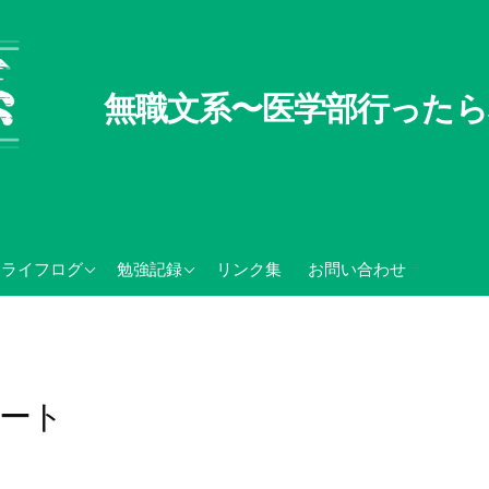
無職文系〜医学部行ったら
無職文系100の懸念
TOEIC関連記録
ライフログ
勉強記録
リンク集
お問い合わせ
無職の夏休み
センター試験・大学入学
共通テスト関連
ート