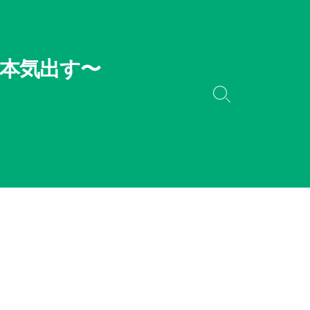
本気出す〜
検
索
切
り
替
え