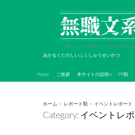
コ
ン
テ
ン
ツ
へ
ス
あかるくたのしいふくしゅうせいかつ
キ
ッ
About Koi-Oh
プ
Home
ご挨拶
本サイトの説明
PR類
年表的なやつ(随時更新)
無職文系Twitterアカウン
ト情報
ホーム
>
レポート類
>
イベントレポート
無職文系ツイキャス情報
Category:
イベントレポ