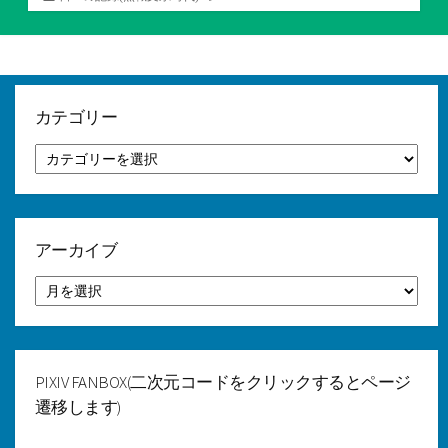
テ
ゴ
リ
ー
カテゴリー
カ
テ
ゴ
リ
ー
アーカイブ
ア
ー
カ
イ
ブ
PIXIV FANBOX(二次元コードをクリックするとページ
遷移します)