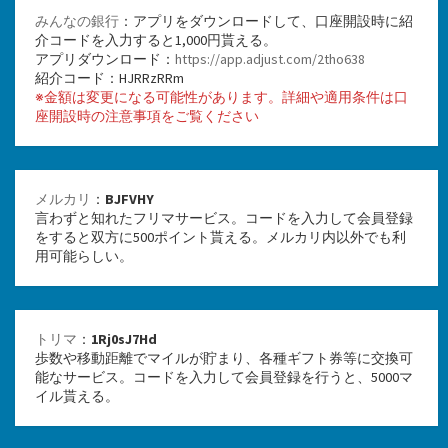
みんなの銀行
：アプリをダウンロードして、口座開設時に紹
介コードを入力すると1,000円貰える。
アプリダウンロード：
https://app.adjust.com/2tho638
紹介コード：HJRRzRRm
※金額は変更になる可能性があります。詳細や適用条件は口
座開設時の注意事項をご覧ください
メルカリ
：
BJFVHY
言わずと知れたフリマサービス。コードを入力して会員登録
をすると双方に500ポイント貰える。メルカリ内以外でも利
用可能らしい。
トリマ
：
1Rj0sJ7Hd
歩数や移動距離でマイルが貯まり、各種ギフト券等に交換可
能なサービス。コードを入力して会員登録を行うと、5000マ
イル貰える。