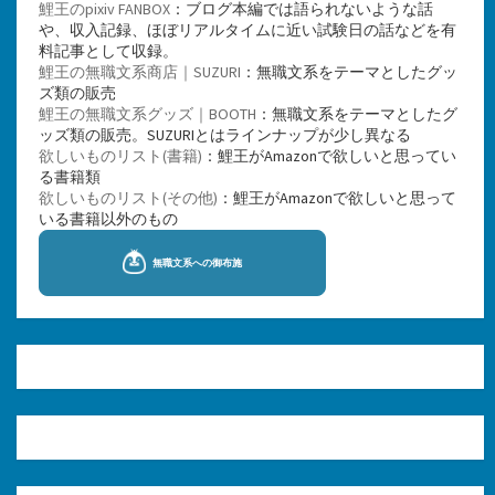
鯉王のpixiv FANBOX
：ブログ本編では語られないような話
や、収入記録、ほぼリアルタイムに近い試験日の話などを有
料記事として収録。
鯉王の無職文系商店｜SUZURI
：無職文系をテーマとしたグッ
ズ類の販売
鯉王の無職文系グッズ｜BOOTH
：無職文系をテーマとしたグ
ッズ類の販売。SUZURIとはラインナップが少し異なる
欲しいものリスト(書籍)
：鯉王がAmazonで欲しいと思ってい
る書籍類
欲しいものリスト(その他)
：鯉王がAmazonで欲しいと思って
いる書籍以外のもの