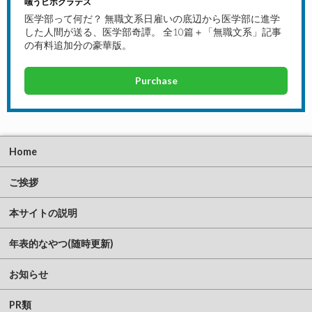
嗤うヒポクラテス
医学部って何だ？ 無職文系日雇いの底辺から医学部に進学
した人間が送る、医学部奇譚。 全10篇＋「無職文系」記事
の有料追加分の豪華版。
Purchase
Home
ご挨拶
本サイトの説明
年表的なやつ(随時更新)
お知らせ
PR類