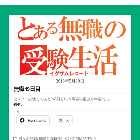
2018年5月19日
無職49日目
センター試験まであと245日という事実の重みが半端ない。
共有:
Facebook
X
カ
日々の記録(無職文系時代)
COMMENTS: 0