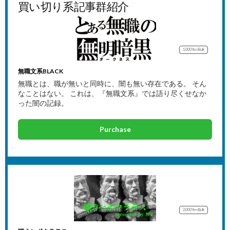
買い切り系記事群紹介
1,000Yen
Bulk
無職文系BLACK
無職とは、職が無いと同時に、闇も無い存在である。 そん
なことはない。 これは、『無職文系』では語り尽くせなか
った闇の記録。
Purchase
2,000Yen
Bulk