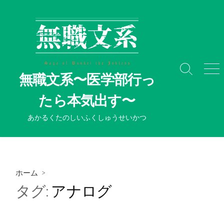
コ
ン
テ
ン
ツ
へ
検
メ
無職文系〜医学部行っ
ス
索
ニ
切
ュ
キ
たら本気出す〜
り
ー
ッ
替
プ
あかるくたのしいふくしゅうせいかつ
え
ホーム
>
タグ:
アナログ