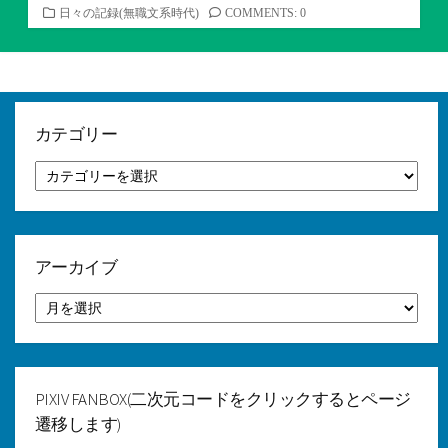
カ
日々の記録(無職文系時代)
COMMENTS: 0
テ
ゴ
リ
ー
カテゴリー
カ
テ
ゴ
リ
ー
アーカイブ
ア
ー
カ
イ
ブ
PIXIV FANBOX(二次元コードをクリックするとページ
遷移します)