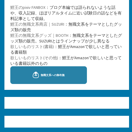
鯉王のpixiv FANBOX
：ブログ本編では語られないような話
や、収入記録、ほぼリアルタイムに近い試験日の話などを有
料記事として収録。
鯉王の無職文系商店｜SUZURI
：無職文系をテーマとしたグッ
ズ類の販売
鯉王の無職文系グッズ｜BOOTH
：無職文系をテーマとしたグ
ッズ類の販売。SUZURIとはラインナップが少し異なる
欲しいものリスト(書籍)
：鯉王がAmazonで欲しいと思ってい
る書籍類
欲しいものリスト(その他)
：鯉王がAmazonで欲しいと思って
いる書籍以外のもの