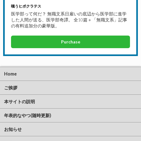
嗤うヒポクラテス
医学部って何だ？ 無職文系日雇いの底辺から医学部に進学
した人間が送る、医学部奇譚。 全10篇＋「無職文系」記事
の有料追加分の豪華版。
Purchase
Home
ご挨拶
本サイトの説明
年表的なやつ(随時更新)
お知らせ