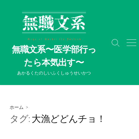
コ
ン
テ
ン
ツ
へ
検
メ
無職文系〜医学部行っ
ス
索
ニ
切
ュ
キ
たら本気出す〜
り
ー
ッ
替
プ
あかるくたのしいふくしゅうせいかつ
え
ホーム
>
タグ:
大漁どどんチョ！