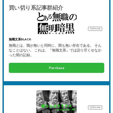
買い切り系記事群紹介
1,000Yen
Bulk
無職文系BLACK
無職とは、職が無いと同時に、闇も無い存在である。 そん
なことはない。 これは、『無職文系』では語り尽くせなか
った闇の記録。
Purchase
2,000Yen
Bulk