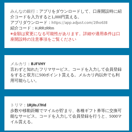
みんなの銀行
：アプリをダウンロードして、口座開設時に紹
介コードを入力すると1,000円貰える。
アプリダウンロード：
https://app.adjust.com/2tho638
紹介コード：HJRRzRRm
※金額は変更になる可能性があります。詳細や適用条件は口
座開設時の注意事項をご覧ください
メルカリ
：
BJFVHY
言わずと知れたフリマサービス。コードを入力して会員登録
をすると双方に500ポイント貰える。メルカリ内以外でも利
用可能らしい。
トリマ
：
1Rj0sJ7Hd
歩数や移動距離でマイルが貯まり、各種ギフト券等に交換可
能なサービス。コードを入力して会員登録を行うと、5000マ
イル貰える。