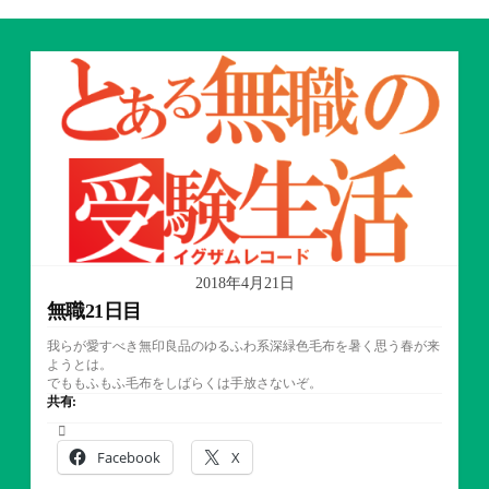
2018年4月21日
無職21日目
我らが愛すべき無印良品のゆるふわ系深緑色毛布を暑く思う春が来
ようとは。
でももふもふ毛布をしばらくは手放さないぞ。
共有:
Facebook
X