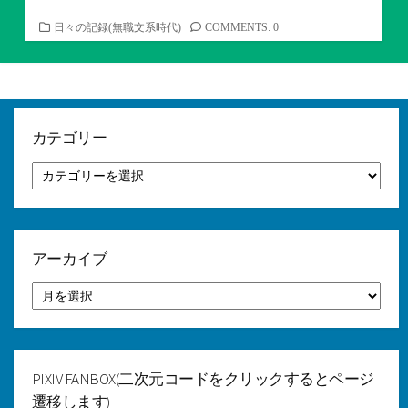
カ
日々の記録(無職文系時代)
COMMENTS: 0
テ
ゴ
リ
ー
カテゴリー
カ
テ
ゴ
リ
ー
アーカイブ
ア
ー
カ
イ
ブ
PIXIV FANBOX(二次元コードをクリックするとページ
遷移します)