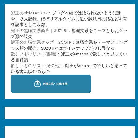
鯉王のpixiv FANBOX
：ブログ本編では語られないような話
や、収入記録、ほぼリアルタイムに近い試験日の話などを有
料記事として収録。
鯉王の無職文系商店｜SUZURI
：無職文系をテーマとしたグッ
ズ類の販売
鯉王の無職文系グッズ｜BOOTH
：無職文系をテーマとしたグ
ッズ類の販売。SUZURIとはラインナップが少し異なる
欲しいものリスト(書籍)
：鯉王がAmazonで欲しいと思ってい
る書籍類
欲しいものリスト(その他)
：鯉王がAmazonで欲しいと思って
いる書籍以外のもの