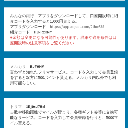
みんなの銀行
：アプリをダウンロードして、口座開設時に紹
介コードを入力すると1,000円貰える。
アプリダウンロード：
https://app.adjust.com/2tho638
紹介コード：HJRRzRRm
※金額は変更になる可能性があります。詳細や適用条件は口
座開設時の注意事項をご覧ください
メルカリ
：
BJFVHY
言わずと知れたフリマサービス。コードを入力して会員登録
をすると双方に500ポイント貰える。メルカリ内以外でも利
用可能らしい。
トリマ
：
1Rj0sJ7Hd
歩数や移動距離でマイルが貯まり、各種ギフト券等に交換可
能なサービス。コードを入力して会員登録を行うと、5000マ
イル貰える。