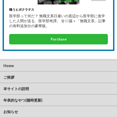
嗤うヒポクラテス
医学部って何だ？ 無職文系日雇いの底辺から医学部に進学
した人間が送る、医学部奇譚。 全10篇＋「無職文系」記事
の有料追加分の豪華版。
Purchase
Home
ご挨拶
本サイトの説明
年表的なやつ(随時更新)
お知らせ