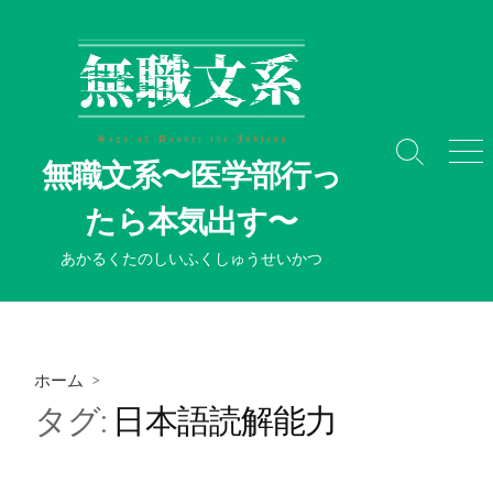
コ
ン
テ
ン
ツ
へ
検
メ
無職文系〜医学部行っ
ス
索
ニ
切
ュ
キ
たら本気出す〜
り
ー
ッ
替
プ
あかるくたのしいふくしゅうせいかつ
え
ホーム
>
タグ:
日本語読解能力