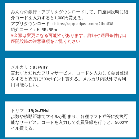
みんなの銀行
：アプリをダウンロードして、口座開設時に紹
介コードを入力すると1,000円貰える。
アプリダウンロード：
https://app.adjust.com/2tho638
紹介コード：HJRRzRRm
※金額は変更になる可能性があります。詳細や適用条件は口
座開設時の注意事項をご覧ください
メルカリ
：
BJFVHY
言わずと知れたフリマサービス。コードを入力して会員登録
をすると双方に500ポイント貰える。メルカリ内以外でも利
用可能らしい。
トリマ
：
1Rj0sJ7Hd
歩数や移動距離でマイルが貯まり、各種ギフト券等に交換可
能なサービス。コードを入力して会員登録を行うと、5000マ
イル貰える。