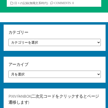
カ
日々の記録(無職文系時代)
COMMENTS: 0
テ
ゴ
リ
ー
カテゴリー
カ
テ
ゴ
リ
ー
アーカイブ
ア
ー
カ
イ
ブ
PIXIV FANBOX(二次元コードをクリックするとページ
遷移します)