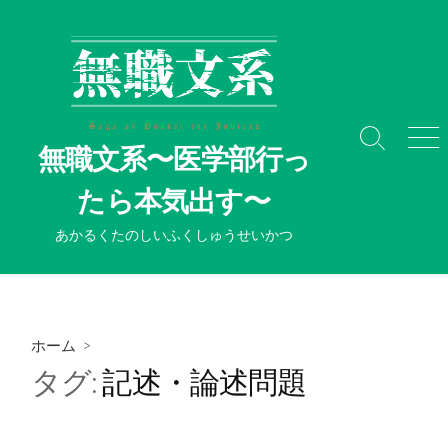
コ
ン
テ
ン
ツ
へ
検
メ
無職文系〜医学部行っ
ス
索
ニ
切
ュ
キ
たら本気出す〜
り
ー
ッ
替
プ
あかるくたのしいふくしゅうせいかつ
え
ホーム
>
タグ:
記述・論述問題