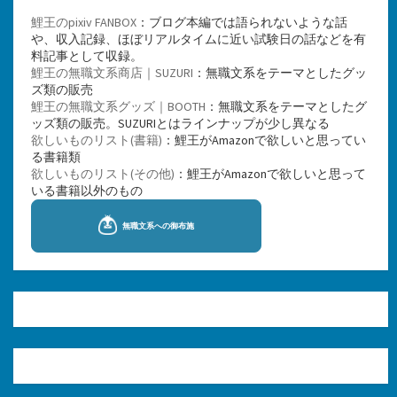
鯉王のpixiv FANBOX
：ブログ本編では語られないような話
や、収入記録、ほぼリアルタイムに近い試験日の話などを有
料記事として収録。
鯉王の無職文系商店｜SUZURI
：無職文系をテーマとしたグッ
ズ類の販売
鯉王の無職文系グッズ｜BOOTH
：無職文系をテーマとしたグ
ッズ類の販売。SUZURIとはラインナップが少し異なる
欲しいものリスト(書籍)
：鯉王がAmazonで欲しいと思ってい
る書籍類
欲しいものリスト(その他)
：鯉王がAmazonで欲しいと思って
いる書籍以外のもの