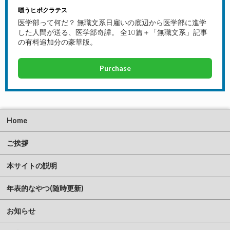
嗤うヒポクラテス
医学部って何だ？ 無職文系日雇いの底辺から医学部に進学
した人間が送る、医学部奇譚。 全10篇＋「無職文系」記事
の有料追加分の豪華版。
Purchase
Home
ご挨拶
本サイトの説明
年表的なやつ(随時更新)
お知らせ