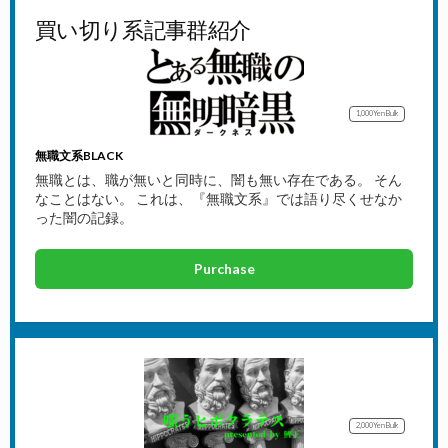
買い切り系記事群紹介
1,000Yen
Bulk
無職文系BLACK
無職とは、職が無いと同時に、闇も無い存在である。 そん
なことはない。 これは、『無職文系』では語り尽くせなか
った闇の記録。
Purchase
2,000Yen
Bulk