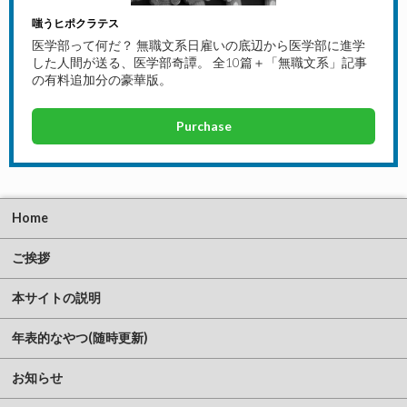
嗤うヒポクラテス
医学部って何だ？ 無職文系日雇いの底辺から医学部に進学
した人間が送る、医学部奇譚。 全10篇＋「無職文系」記事
の有料追加分の豪華版。
Purchase
Home
ご挨拶
本サイトの説明
年表的なやつ(随時更新)
お知らせ