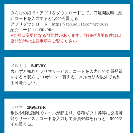
みんなの銀行
：アプリをダウンロードして、口座開設時に紹
介コードを入力すると1,000円貰える。
アプリダウンロード：
https://app.adjust.com/2tho638
紹介コード：HJRRzRRm
※金額は変更になる可能性があります。詳細や適用条件は口
座開設時の注意事項をご覧ください
メルカリ
：
BJFVHY
言わずと知れたフリマサービス。コードを入力して会員登録
をすると双方に500ポイント貰える。メルカリ内以外でも利
用可能らしい。
トリマ
：
1Rj0sJ7Hd
歩数や移動距離でマイルが貯まり、各種ギフト券等に交換可
能なサービス。コードを入力して会員登録を行うと、5000マ
イル貰える。