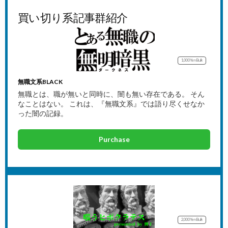
買い切り系記事群紹介
1,000Yen
Bulk
無職文系BLACK
無職とは、職が無いと同時に、闇も無い存在である。 そん
なことはない。 これは、『無職文系』では語り尽くせなか
った闇の記録。
Purchase
2,000Yen
Bulk