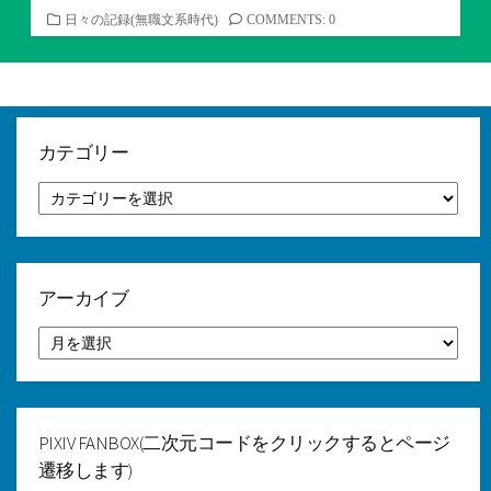
カ
日々の記録(無職文系時代)
COMMENTS: 0
テ
ゴ
リ
ー
カテゴリー
カ
テ
ゴ
リ
ー
アーカイブ
ア
ー
カ
イ
ブ
PIXIV FANBOX(二次元コードをクリックするとページ
遷移します)