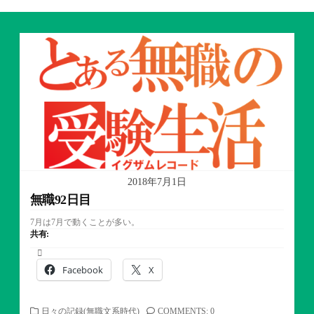
2018年7月1日
無職92日目
7月は7月で動くことが多い。
共有:
Facebook
X
カ
日々の記録(無職文系時代)
COMMENTS: 0