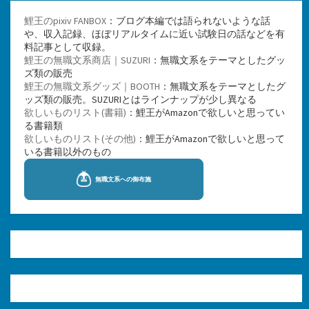
鯉王のpixiv FANBOX
：ブログ本編では語られないような話
や、収入記録、ほぼリアルタイムに近い試験日の話などを有
料記事として収録。
鯉王の無職文系商店｜SUZURI
：無職文系をテーマとしたグッ
ズ類の販売
鯉王の無職文系グッズ｜BOOTH
：無職文系をテーマとしたグ
ッズ類の販売。SUZURIとはラインナップが少し異なる
欲しいものリスト(書籍)
：鯉王がAmazonで欲しいと思ってい
る書籍類
欲しいものリスト(その他)
：鯉王がAmazonで欲しいと思って
いる書籍以外のもの