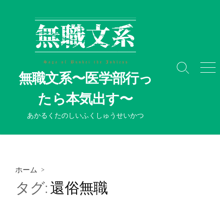
コ
ン
テ
ン
ツ
へ
検
メ
無職文系〜医学部行っ
ス
索
ニ
切
ュ
キ
たら本気出す〜
り
ー
ッ
替
プ
あかるくたのしいふくしゅうせいかつ
え
ホーム
>
タグ:
還俗無職