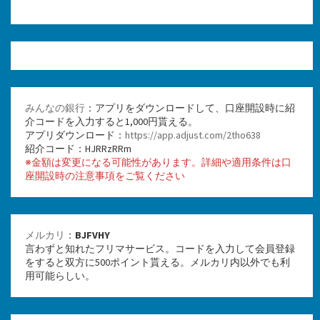
みんなの銀行
：アプリをダウンロードして、口座開設時に紹
介コードを入力すると1,000円貰える。
アプリダウンロード：
https://app.adjust.com/2tho638
紹介コード：HJRRzRRm
※金額は変更になる可能性があります。詳細や適用条件は口
座開設時の注意事項をご覧ください
メルカリ
：
BJFVHY
言わずと知れたフリマサービス。コードを入力して会員登録
をすると双方に500ポイント貰える。メルカリ内以外でも利
用可能らしい。