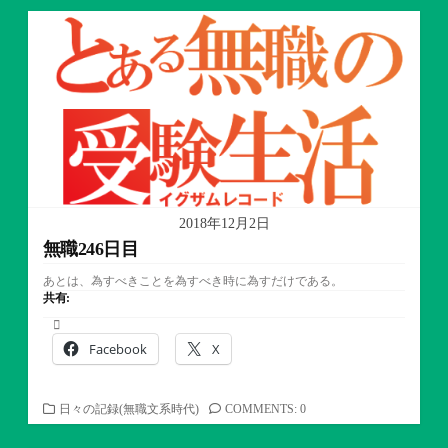
ゴ
リ
ー
2018年12月2日
無職246日目
あとは、為すべきことを為すべき時に為すだけである。
共有:
Facebook
X
カ
日々の記録(無職文系時代)
COMMENTS: 0
テ
ゴ