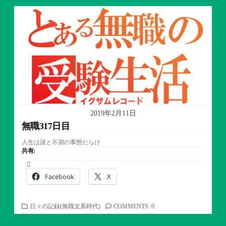
ゴ
リ
ー
2019年2月11日
無職317日目
人生は謎と不測の事態だらけ
共有:
Facebook
X
カ
日々の記録(無職文系時代)
COMMENTS: 0
テ
ゴ