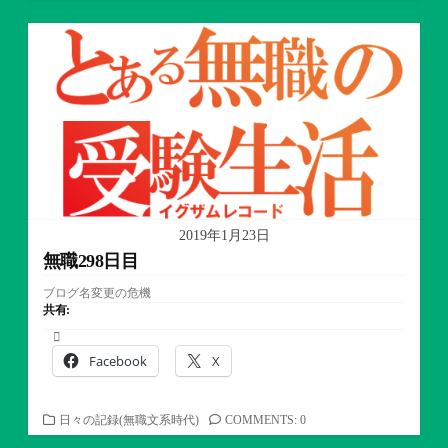
テ
ゴ
リ
ー
2019年1月23日
無職298日目
ブログ名変更の危機
共有:
Facebook
X
カ
日々の記録(無職文系時代)
COMMENTS: 0
テ