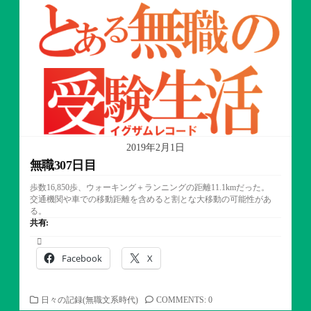
リ
ー
2019年2月1日
無職307日目
歩数16,850歩、ウォーキング＋ランニングの距離11.1kmだった。
交通機関や車での移動距離を含めると割とな大移動の可能性があ
る。
共有:
Facebook
X
カ
日々の記録(無職文系時代)
COMMENTS: 0