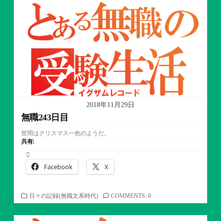
リ
ー
2018年11月29日
無職243日目
世間はクリスマス一色のようだ。
共有:
Facebook
X
カ
日々の記録(無職文系時代)
COMMENTS: 0
テ
ゴ