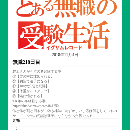
ー
2018年11月4日
無職218日目
鯉王さんが今年の冬経験する事
①【雪の中に埋められる】
②【初詣で迷子になる】
③【108の煩悩と死闘】
④【体重が20％アップ】
⑤【猫に懐かれる】
#今年の冬経験する事
https://shindanmaker.com/841250
①と④が割と困るが、②も地味に恥ずかしいし③は何をしているの
か…て、今年の初詣は迷子にならなかった筈である。
共有: