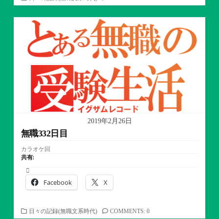
テ
ゴ
リ
ー
2019年2月26日
無職332日目
カラオケ回
共有:
Facebook
X
カ
日々の記録(無職文系時代)
COMMENTS: 0