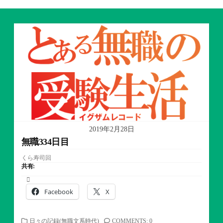
2019年2月28日
無職334日目
くら寿司回
共有:
Facebook
X
カ
日々の記録(無職文系時代)
COMMENTS: 0