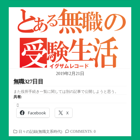
テ
ゴ
リ
ー
2019年2月21日
無職327日目
また役所手続き一覧に関しては別の記事で公開しようと思う。
共有:
Facebook
X
カ
日々の記録(無職文系時代)
COMMENTS: 0
テ