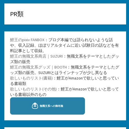
PR類
鯉王のpixiv FANBOX
：ブログ本編では語られないような話
や、収入記録、ほぼリアルタイムに近い試験日の話などを有
料記事として収録。
鯉王の無職文系商店｜SUZURI
：無職文系をテーマとしたグッ
ズ類の販売
鯉王の無職文系グッズ｜BOOTH
：無職文系をテーマとしたグ
ッズ類の販売。SUZURIとはラインナップが少し異なる
欲しいものリスト(書籍)
：鯉王がAmazonで欲しいと思ってい
る書籍類
欲しいものリスト(その他)
：鯉王がAmazonで欲しいと思って
いる書籍以外のもの