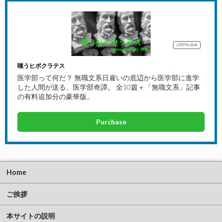
2,000Yen
Bulk
嗤うヒポクラテス
医学部って何だ？ 無職文系日雇いの底辺から医学部に進学
した人間が送る、医学部奇譚。 全10篇＋「無職文系」記事
の有料追加分の豪華版。
Purchase
Home
ご挨拶
本サイトの説明