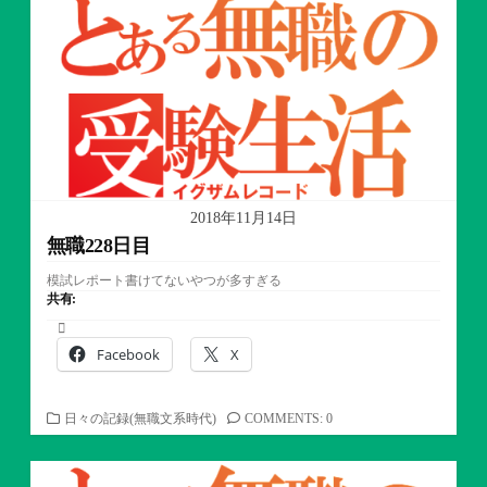
リ
ー
2018年11月14日
無職228日目
模試レポート書けてないやつが多すぎる
共有:
Facebook
X
カ
日々の記録(無職文系時代)
COMMENTS: 0
テ
ゴ
リ