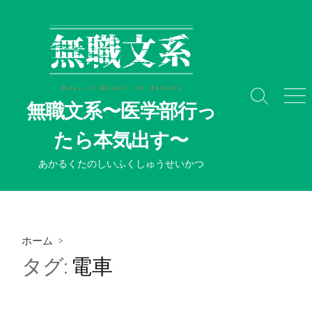
コ
ン
テ
ン
ツ
へ
検
メ
無職文系〜医学部行っ
ス
索
ニ
切
ュ
キ
たら本気出す〜
り
ー
ッ
替
プ
あかるくたのしいふくしゅうせいかつ
え
ホーム
>
タグ:
電車