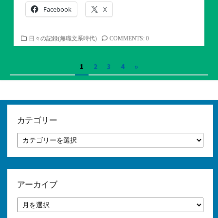
Facebook
X
カ
日々の記録(無職文系時代)
COMMENTS: 0
テ
ゴ
投
1
2
3
4
»
リ
ー
稿
の
ペ
カテゴリー
ー
カ
テ
ジ
ゴ
リ
送
ー
り
アーカイブ
ア
ー