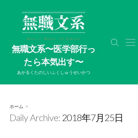
コ
ン
テ
ン
ツ
へ
検
メ
無職文系〜医学部行っ
ス
索
ニ
切
ュ
キ
たら本気出す〜
り
ー
ッ
替
プ
あかるくたのしいふくしゅうせいかつ
え
ホーム
>
Daily Archive:
2018年7月25日