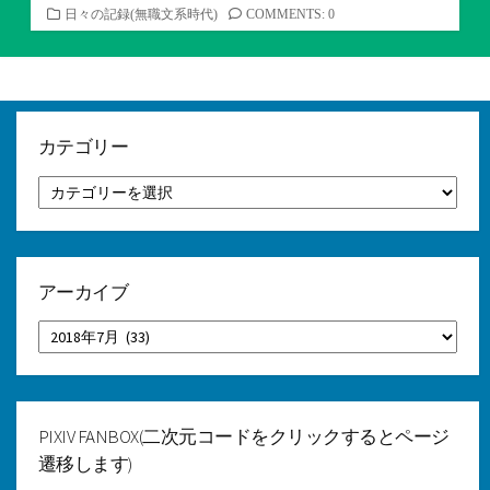
カ
日々の記録(無職文系時代)
COMMENTS: 0
テ
ゴ
リ
ー
カテゴリー
カ
テ
ゴ
リ
ー
アーカイブ
ア
ー
カ
イ
ブ
PIXIV FANBOX(二次元コードをクリックするとページ
遷移します)