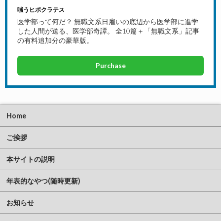
嗤うヒポクラテス
医学部って何だ？ 無職文系日雇いの底辺から医学部に進学
した人間が送る、医学部奇譚。 全10篇＋「無職文系」記事
の有料追加分の豪華版。
Purchase
Home
ご挨拶
本サイトの説明
年表的なやつ(随時更新)
お知らせ