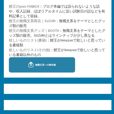
鯉王のpixiv FANBOX
：ブログ本編では語られないような話
や、収入記録、ほぼリアルタイムに近い試験日の話などを有
料記事として収録。
鯉王の無職文系商店｜SUZURI
：無職文系をテーマとしたグッ
ズ類の販売
鯉王の無職文系グッズ｜BOOTH
：無職文系をテーマとしたグ
ッズ類の販売。SUZURIとはラインナップが少し異なる
欲しいものリスト(書籍)
：鯉王がAmazonで欲しいと思ってい
る書籍類
欲しいものリスト(その他)
：鯉王がAmazonで欲しいと思って
いる書籍以外のもの