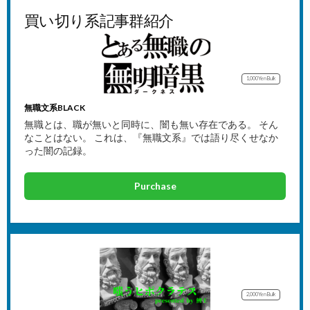
買い切り系記事群紹介
1,000Yen
Bulk
無職文系BLACK
無職とは、職が無いと同時に、闇も無い存在である。 そん
なことはない。 これは、『無職文系』では語り尽くせなか
った闇の記録。
Purchase
2,000Yen
Bulk