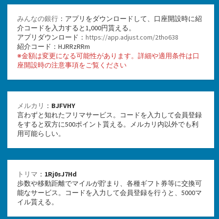
みんなの銀行
：アプリをダウンロードして、口座開設時に紹
介コードを入力すると1,000円貰える。
アプリダウンロード：
https://app.adjust.com/2tho638
紹介コード：HJRRzRRm
※金額は変更になる可能性があります。詳細や適用条件は口
座開設時の注意事項をご覧ください
メルカリ
：
BJFVHY
言わずと知れたフリマサービス。コードを入力して会員登録
をすると双方に500ポイント貰える。メルカリ内以外でも利
用可能らしい。
トリマ
：
1Rj0sJ7Hd
歩数や移動距離でマイルが貯まり、各種ギフト券等に交換可
能なサービス。コードを入力して会員登録を行うと、5000マ
イル貰える。