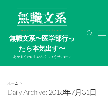
コ
ン
テ
ン
ツ
へ
検
メ
無職文系〜医学部行っ
ス
索
ニ
切
ュ
キ
たら本気出す〜
り
ー
ッ
替
プ
あかるくたのしいふくしゅうせいかつ
え
ホーム
>
Daily Archive:
2018年7月31日