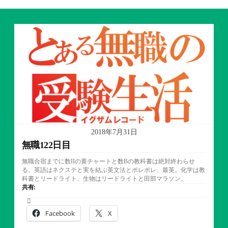
2018年7月31日
無職122日目
無職合宿までに数IIの黄チャートと数Bの教科書は絶対終わらせ
る。英語はネクステと実を結ぶ英文法とポレポレ、最英。化学は教
科書とリードライト、生物はリードライトと田部マラソン。
共有:
Facebook
X