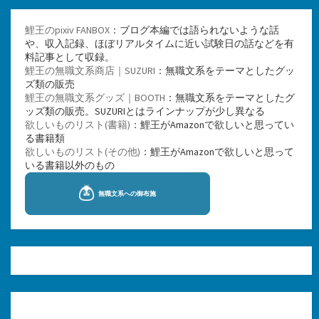
鯉王のpixiv FANBOX
：ブログ本編では語られないような話
や、収入記録、ほぼリアルタイムに近い試験日の話などを有
料記事として収録。
鯉王の無職文系商店｜SUZURI
：無職文系をテーマとしたグッ
ズ類の販売
鯉王の無職文系グッズ｜BOOTH
：無職文系をテーマとしたグ
ッズ類の販売。SUZURIとはラインナップが少し異なる
欲しいものリスト(書籍)
：鯉王がAmazonで欲しいと思ってい
る書籍類
欲しいものリスト(その他)
：鯉王がAmazonで欲しいと思って
いる書籍以外のもの