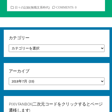
カ
日々の記録(無職文系時代)
COMMENTS: 0
テ
ゴ
リ
ー
カテゴリー
カ
テ
ゴ
リ
ー
アーカイブ
ア
ー
カ
イ
ブ
PIXIV FANBOX(二次元コードをクリックするとページ
遷移します)