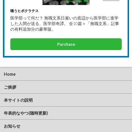
嗤うヒポクラテス
医学部って何だ？ 無職文系日雇いの底辺から医学部に進学
した人間が送る、医学部奇譚。 全10篇＋「無職文系」記事
の有料追加分の豪華版。
Purchase
Home
ご挨拶
本サイトの説明
年表的なやつ(随時更新)
お知らせ