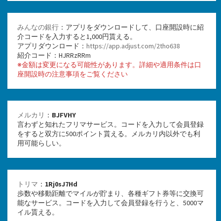
みんなの銀行
：アプリをダウンロードして、口座開設時に紹
介コードを入力すると1,000円貰える。
アプリダウンロード：
https://app.adjust.com/2tho638
紹介コード：HJRRzRRm
※金額は変更になる可能性があります。詳細や適用条件は口
座開設時の注意事項をご覧ください
メルカリ
：
BJFVHY
言わずと知れたフリマサービス。コードを入力して会員登録
をすると双方に500ポイント貰える。メルカリ内以外でも利
用可能らしい。
トリマ
：
1Rj0sJ7Hd
歩数や移動距離でマイルが貯まり、各種ギフト券等に交換可
能なサービス。コードを入力して会員登録を行うと、5000マ
イル貰える。