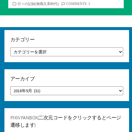
カ
日々の記録(無職文系時代)
COMMENTS: 2
テ
ゴ
リ
ー
カテゴリー
カ
テ
ゴ
リ
ー
アーカイブ
ア
ー
カ
イ
ブ
PIXIV FANBOX(二次元コードをクリックするとページ
遷移します)