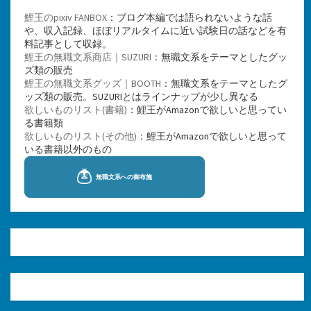
鯉王のpixiv FANBOX
：ブログ本編では語られないような話
や、収入記録、ほぼリアルタイムに近い試験日の話などを有
料記事として収録。
鯉王の無職文系商店｜SUZURI
：無職文系をテーマとしたグッ
ズ類の販売
鯉王の無職文系グッズ｜BOOTH
：無職文系をテーマとしたグ
ッズ類の販売。SUZURIとはラインナップが少し異なる
欲しいものリスト(書籍)
：鯉王がAmazonで欲しいと思ってい
る書籍類
欲しいものリスト(その他)
：鯉王がAmazonで欲しいと思って
いる書籍以外のもの