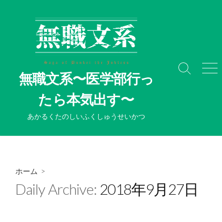
コ
ン
テ
ン
ツ
へ
検
メ
無職文系〜医学部行っ
ス
索
ニ
切
ュ
キ
たら本気出す〜
り
ー
ッ
替
プ
あかるくたのしいふくしゅうせいかつ
え
ホーム
>
Daily Archive:
2018年9月27日