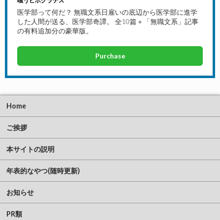
嗤うヒポクラテス
医学部って何だ？ 無職文系日雇いの底辺から医学部に進学
した人間が送る、医学部奇譚。 全10篇＋「無職文系」記事
の有料追加分の豪華版。
Purchase
Home
ご挨拶
本サイトの説明
年表的なやつ(随時更新)
お知らせ
PR類