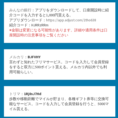
みんなの銀行
：アプリをダウンロードして、口座開設時に紹
介コードを入力すると1,000円貰える。
アプリダウンロード：
https://app.adjust.com/2tho638
紹介コード：HJRRzRRm
※金額は変更になる可能性があります。詳細や適用条件は口
座開設時の注意事項をご覧ください
メルカリ
：
BJFVHY
言わずと知れたフリマサービス。コードを入力して会員登録
をすると双方に500ポイント貰える。メルカリ内以外でも利
用可能らしい。
トリマ
：
1Rj0sJ7Hd
歩数や移動距離でマイルが貯まり、各種ギフト券等に交換可
能なサービス。コードを入力して会員登録を行うと、5000マ
イル貰える。