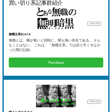
買い切り系記事群紹介
1,000Yen
Bulk
無職文系BLACK
無職とは、職が無いと同時に、闇も無い存在である。 そん
なことはない。 これは、『無職文系』では語り尽くせなか
った闇の記録。
Purchase
2,000Yen
Bulk