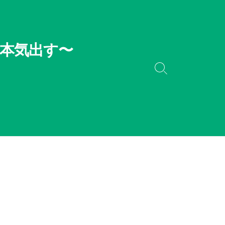
本気出す〜
検
索
切
り
替
え