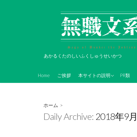
コ
ン
テ
ン
ツ
へ
ス
あかるくたのしいふくしゅうせいかつ
キ
ッ
About Koi-Oh
プ
Home
ご挨拶
本サイトの説明
PR類
年表的なやつ(随時更新)
無職文系Twitterアカウン
ト情報
ホーム
>
無職文系ツイキャス情報
Daily Archive:
2018年9