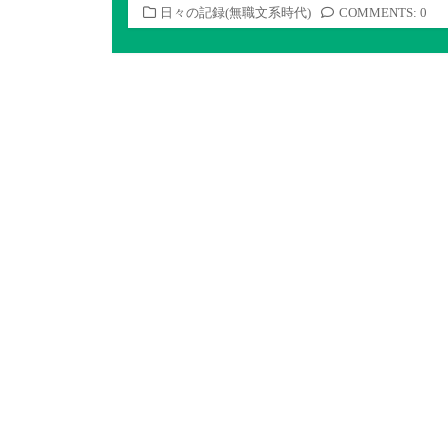
カ
日々の記録(無職文系時代)
COMMENTS: 0
テ
ゴ
リ
ー