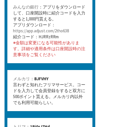
みんなの銀行
：アプリをダウンロード
して、口座開設時に紹介コードを入力
すると1,000円貰える。
アプリダウンロード：
https://app.adjust.com/2tho638
紹介コード：HJRRzRRm
※金額は変更になる可能性がありま
す。詳細や適用条件は口座開設時の注
意事項をご覧ください
メルカリ
：
BJFVHY
言わずと知れたフリマサービス。コー
ドを入力して会員登録をすると双方に
500ポイント貰える。メルカリ内以外
でも利用可能らしい。
トリマ
：
1Rj0sJ7Hd