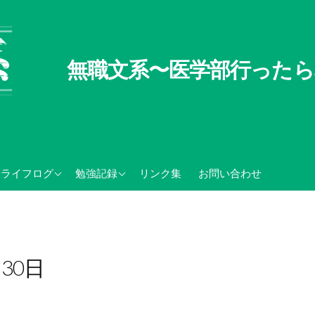
無職文系〜医学部行ったら
無職文系100の懸念
TOEIC関連記録
ライフログ
勉強記録
リンク集
お問い合わせ
無職の夏休み
センター試験・大学入学
共通テスト関連
月30日