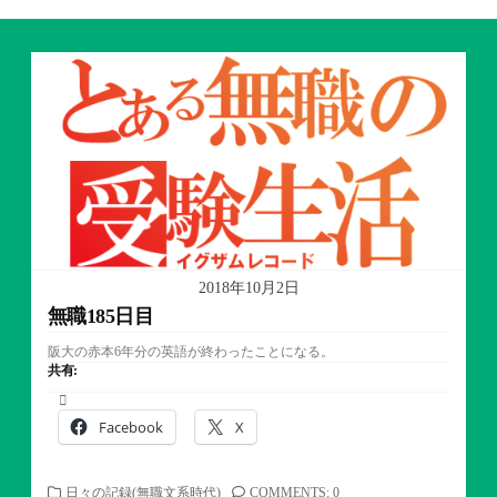
2018年10月2日
無職185日目
阪大の赤本6年分の英語が終わったことになる。
共有:
Facebook
X
カ
日々の記録(無職文系時代)
COMMENTS: 0