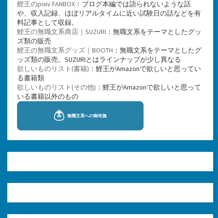
鯉王のpixiv FANBOX
：ブログ本編では語られないような話
や、収入記録、ほぼリアルタイムに近い試験日の話などを有
料記事として収録。
鯉王の無職文系商店｜SUZURI
：無職文系をテーマとしたグッ
ズ類の販売
鯉王の無職文系グッズ｜BOOTH
：無職文系をテーマとしたグ
ッズ類の販売。SUZURIとはラインナップが少し異なる
欲しいものリスト(書籍)
：鯉王がAmazonで欲しいと思ってい
る書籍類
欲しいものリスト(その他)
：鯉王がAmazonで欲しいと思って
いる書籍以外のもの