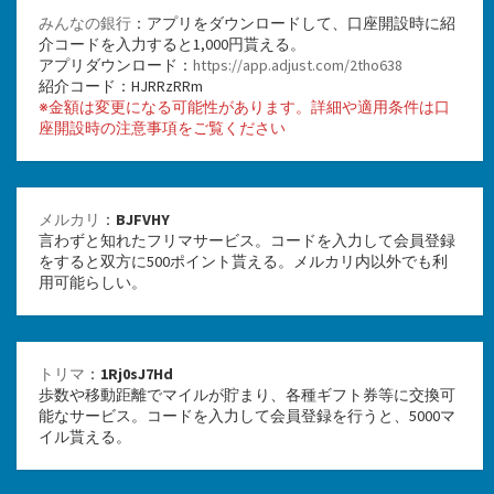
みんなの銀行
：アプリをダウンロードして、口座開設時に紹
介コードを入力すると1,000円貰える。
アプリダウンロード：
https://app.adjust.com/2tho638
紹介コード：HJRRzRRm
※金額は変更になる可能性があります。詳細や適用条件は口
座開設時の注意事項をご覧ください
メルカリ
：
BJFVHY
言わずと知れたフリマサービス。コードを入力して会員登録
をすると双方に500ポイント貰える。メルカリ内以外でも利
用可能らしい。
トリマ
：
1Rj0sJ7Hd
歩数や移動距離でマイルが貯まり、各種ギフト券等に交換可
能なサービス。コードを入力して会員登録を行うと、5000マ
イル貰える。