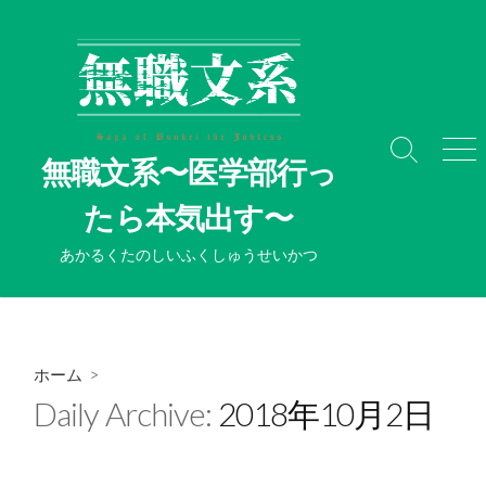
コ
ン
テ
ン
ツ
へ
検
メ
無職文系〜医学部行っ
ス
索
ニ
切
ュ
キ
たら本気出す〜
り
ー
ッ
替
プ
あかるくたのしいふくしゅうせいかつ
え
ホーム
>
Daily Archive:
2018年10月2日