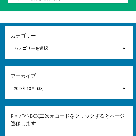
テ
ゴ
リ
ー
カテゴリー
カ
テ
ゴ
リ
ー
アーカイブ
ア
ー
カ
イ
ブ
PIXIV FANBOX(二次元コードをクリックするとページ
遷移します)