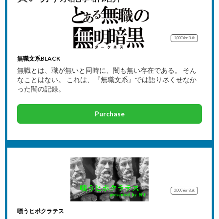
1,000Yen
Bulk
無職文系BLACK
無職とは、職が無いと同時に、闇も無い存在である。 そん
なことはない。 これは、『無職文系』では語り尽くせなか
った闇の記録。
Purchase
2,000Yen
Bulk
嗤うヒポクラテス