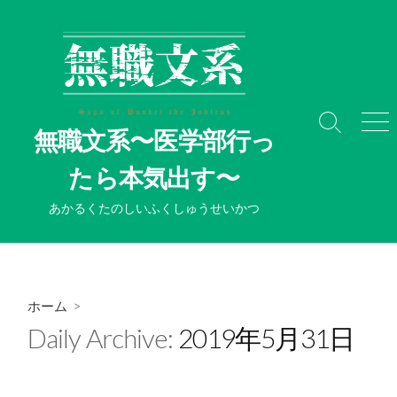
コ
ン
テ
ン
ツ
へ
検
メ
無職文系〜医学部行っ
ス
索
ニ
切
ュ
キ
たら本気出す〜
り
ー
ッ
替
プ
あかるくたのしいふくしゅうせいかつ
え
ホーム
>
Daily Archive:
2019年5月31日