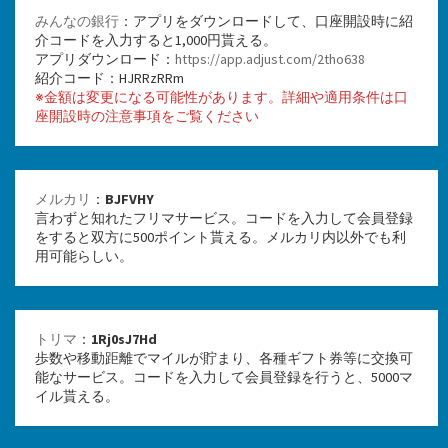
みんなの銀行
：アプリをダウンロードして、口座開設時に紹
介コードを入力すると1,000円貰える。
アプリダウンロード：
https://app.adjust.com/2tho638
紹介コード：HJRRzRRm
※金額は変更になる可能性があります。詳細や適用条件は口
座開設時の注意事項をご覧ください
メルカリ
：
BJFVHY
言わずと知れたフリマサービス。コードを入力して会員登録
をすると双方に500ポイント貰える。メルカリ内以外でも利
用可能らしい。
トリマ
：
1Rj0sJ7Hd
歩数や移動距離でマイルが貯まり、各種ギフト券等に交換可
能なサービス。コードを入力して会員登録を行うと、5000マ
イル貰える。