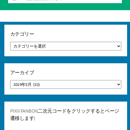
テ
ゴ
リ
ー
カテゴリー
カ
テ
ゴ
リ
ー
アーカイブ
ア
ー
カ
イ
ブ
PIXIV FANBOX(二次元コードをクリックするとページ
遷移します)