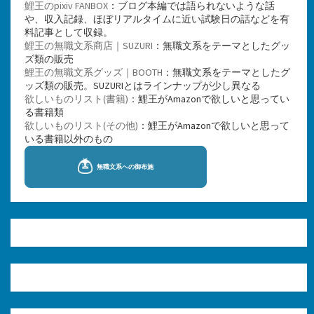
鯉王のpixiv FANBOX
：ブログ本編では語られないような話
や、収入記録、ほぼリアルタイムに近い試験日の話などを有
料記事として収録。
鯉王の無職文系商店｜SUZURI
：無職文系をテーマとしたグッ
ズ類の販売
鯉王の無職文系グッズ｜BOOTH
：無職文系をテーマとしたグ
ッズ類の販売。SUZURIとはラインナップが少し異なる
欲しいものリスト(書籍)
：鯉王がAmazonで欲しいと思ってい
る書籍類
欲しいものリスト(その他)
：鯉王がAmazonで欲しいと思って
いる書籍以外のもの