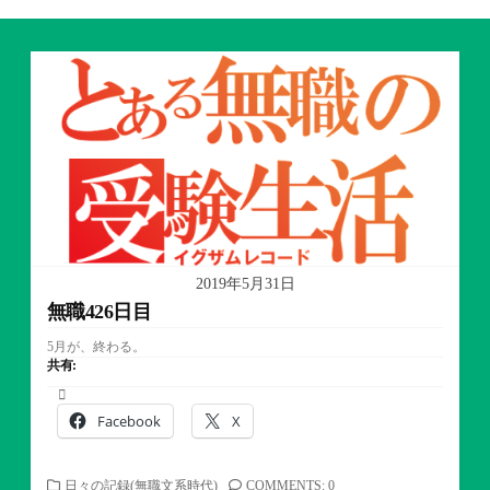
2019年5月31日
無職426日目
5月が、終わる。
共有:
Facebook
X
カ
日々の記録(無職文系時代)
COMMENTS: 0