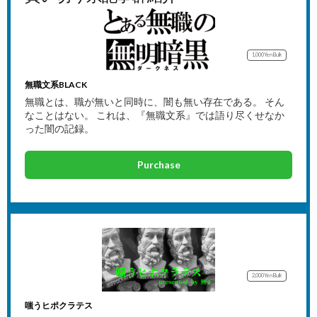
1,000Yen
Bulk
無職文系BLACK
無職とは、職が無いと同時に、闇も無い存在である。 そん
なことはない。 これは、『無職文系』では語り尽くせなか
った闇の記録。
Purchase
2,000Yen
Bulk
嗤うヒポクラテス