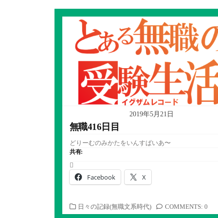
2019年5月21日
無職416日目
どりーむのみかたをいんすぱいあ〜
共有:
Facebook
X
カ
日々の記録(無職文系時代)
COMMENTS: 0
テ