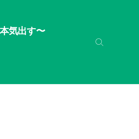
本気出す〜
検
索
切
り
替
え