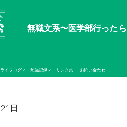
無職文系〜医学部行ったら
無職文系100の懸念
TOEIC関連記録
ライフログ
勉強記録
リンク集
お問い合わせ
無職の夏休み
センター試験・大学入学
共通テスト関連
月21日