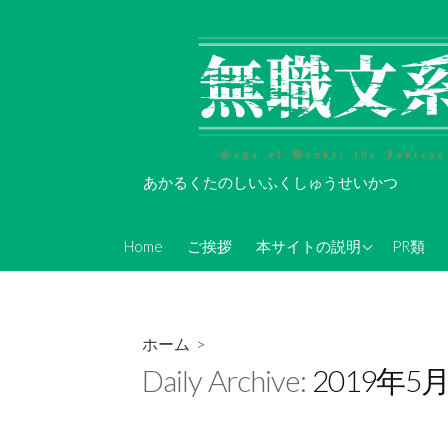
コ
ン
テ
ン
ツ
へ
ス
あかるくたのしいふくしゅうせいかつ
キ
ッ
About Koi-Oh
プ
Home
ご挨拶
本サイトの説明
PR類
年表的なやつ(随時更新)
無職文系Twitterアカウン
ト情報
ホーム
>
無職文系ツイキャス情報
Daily Archive:
2019年5