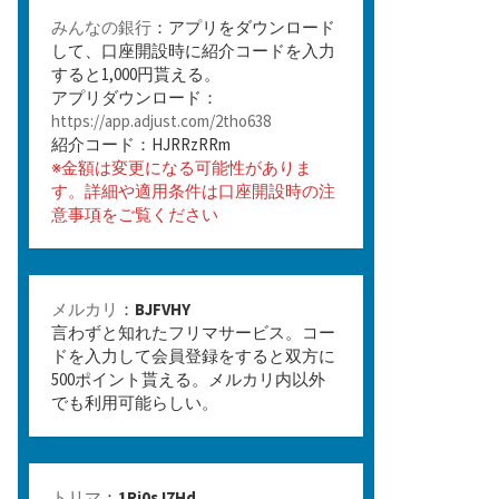
みんなの銀行
：アプリをダウンロード
して、口座開設時に紹介コードを入力
すると1,000円貰える。
アプリダウンロード：
https://app.adjust.com/2tho638
紹介コード：HJRRzRRm
※金額は変更になる可能性がありま
す。詳細や適用条件は口座開設時の注
意事項をご覧ください
メルカリ
：
BJFVHY
言わずと知れたフリマサービス。コー
ドを入力して会員登録をすると双方に
500ポイント貰える。メルカリ内以外
でも利用可能らしい。
トリマ
：
1Rj0sJ7Hd