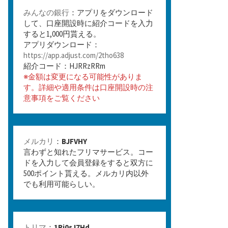
みんなの銀行
：アプリをダウンロード
して、口座開設時に紹介コードを入力
すると1,000円貰える。
アプリダウンロード：
https://app.adjust.com/2tho638
紹介コード：HJRRzRRm
※金額は変更になる可能性がありま
す。詳細や適用条件は口座開設時の注
意事項をご覧ください
メルカリ
：
BJFVHY
言わずと知れたフリマサービス。コー
ドを入力して会員登録をすると双方に
500ポイント貰える。メルカリ内以外
でも利用可能らしい。
トリマ
：
1Rj0sJ7Hd