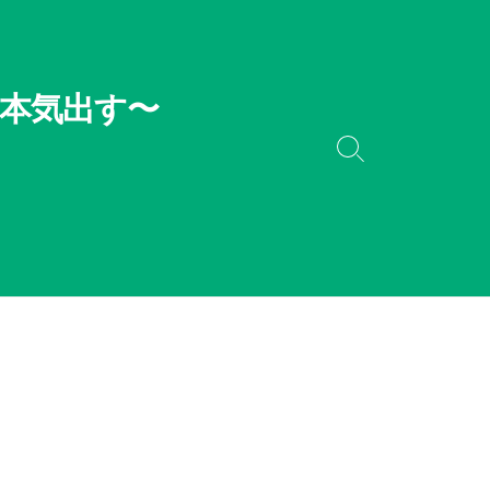
本気出す〜
検
索
切
り
替
え