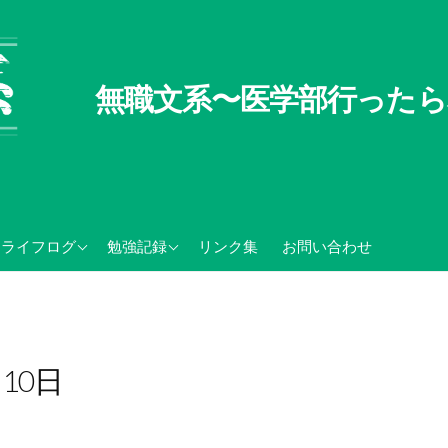
無職文系〜医学部行ったら
無職文系100の懸念
TOEIC関連記録
ライフログ
勉強記録
リンク集
お問い合わせ
無職の夏休み
センター試験・大学入学
共通テスト関連
月10日