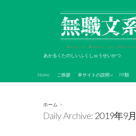
コ
ン
テ
ン
ツ
へ
ス
あかるくたのしいふくしゅうせいかつ
キ
ッ
About Koi-Oh
プ
Home
ご挨拶
本サイトの説明
PR類
年表的なやつ(随時更新)
無職文系Twitterアカウン
ト情報
ホーム
>
無職文系ツイキャス情報
Daily Archive:
2019年9