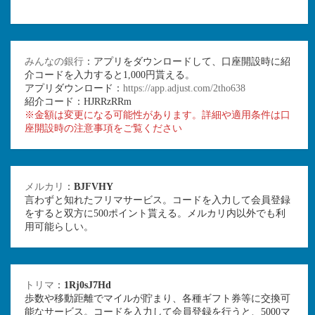
みんなの銀行
：アプリをダウンロードして、口座開設時に紹
介コードを入力すると1,000円貰える。
アプリダウンロード：
https://app.adjust.com/2tho638
紹介コード：HJRRzRRm
※金額は変更になる可能性があります。詳細や適用条件は口
座開設時の注意事項をご覧ください
メルカリ
：
BJFVHY
言わずと知れたフリマサービス。コードを入力して会員登録
をすると双方に500ポイント貰える。メルカリ内以外でも利
用可能らしい。
トリマ
：
1Rj0sJ7Hd
歩数や移動距離でマイルが貯まり、各種ギフト券等に交換可
能なサービス。コードを入力して会員登録を行うと、5000マ