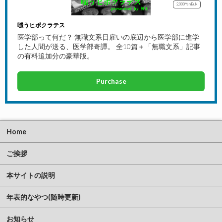
2,000Yen
Bulk
嗤うヒポクラテス
医学部って何だ？ 無職文系日雇いの底辺から医学部に進学
した人間が送る、医学部奇譚。 全10篇＋「無職文系」記事
の有料追加分の豪華版。
Purchase
Home
ご挨拶
本サイトの説明
年表的なやつ(随時更新)
お知らせ