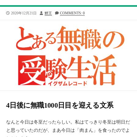
公
投
2020年12月21日
鯉王
COMMENTS: 0
開
稿
日
者
4日後に無職1000日目を迎える文系
なんと今日は冬至だったらしい。私はてっきり冬至は明日だ
と思っていたのだが、まあ今日は「肉まん」を食ったのでよ