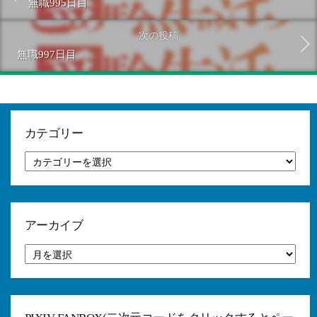
無職995日目
次の投稿
無職997日目
カテゴリー
カ
テ
ゴ
リ
ー
アーカイブ
ア
ー
カ
イ
ブ