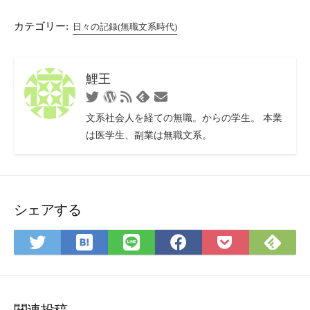
カテゴリー:
日々の記録(無職文系時代)
鯉王
Twitter
WordPress
RSS
お
Feedly
フ
問
文系社会人を経ての無職。からの学生。 本業
ィ
い
は医学生、副業は無職文系。
ー
合
ド
わ
せ
フ
ォ
シェアする
ー
ム
は
Fee
Twitter
LINE
Facebook
Pocket
て
で
で
で
で
に
な
購
シ
シ
シ
保
ブ
読
ェ
ェ
ェ
存
ッ
ア
ア
ア