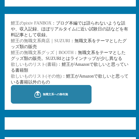
鯉王のpixiv FANBOX
：ブログ本編では語られないような話
や、収入記録、ほぼリアルタイムに近い試験日の話などを有
料記事として収録。
鯉王の無職文系商店｜SUZURI
：無職文系をテーマとしたグ
ッズ類の販売
鯉王の無職文系グッズ｜BOOTH
：無職文系をテーマとした
グッズ類の販売。SUZURIとはラインナップが少し異なる
欲しいものリスト(書籍)
：鯉王がAmazonで欲しいと思ってい
る書籍類
欲しいものリスト(その他)
：鯉王がAmazonで欲しいと思って
いる書籍以外のもの