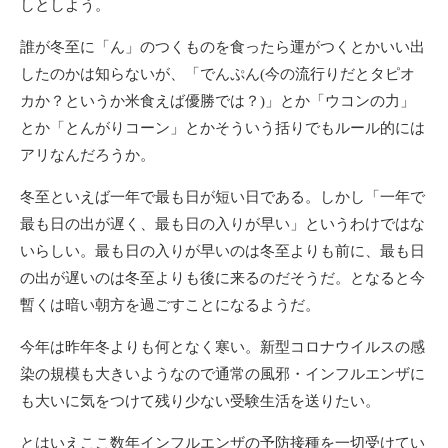
しとしよう。
誰が冬至に「ん」のつくものを食ったら運がつくとかいい出
したのかは知らないが、「でんぷん(今の流行りだとタピオ
カか？というか米食えば優勝では？)」とか「ウコンの力」
とか「とんがりコーン」とかそういう括りでもルール的には
アリなんだろうか。
冬至といえば一年で最も日が短い日である。しかし「一年で
最も日の出が遅く、最も日の入りが早い」というわけではな
いらしい。最も日の入りが早いのは冬至よりも前に、最も日
の出が遅いのは冬至よりも後に来るのだそうだ。となると今
暫くは暗い朝方を過ごすことになるようだ。
今年は昨年冬よりも何となく寒い。新型コロナウイルスの感
染の規模も大きいようなので通常の風邪・インフルエンザに
も大いに気をつけて残り少ない受験生活を送りたい。
とはいえここ数年インフルエンザの予防接種を一切受けてい