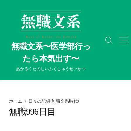
コ
ン
テ
ン
ツ
へ
検
メ
無職文系〜医学部行っ
ス
索
ニ
切
ュ
キ
たら本気出す〜
り
ー
ッ
替
プ
あかるくたのしいふくしゅうせいかつ
え
ホーム
>
日々の記録(無職文系時代)
無職996日目