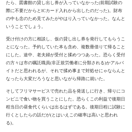
たら、図書館の貸し出し券が入っていなかった(前期試験の
際に不要だからとICカード入れから出したのだった)。財布
の中も念のため見てみたがやはり入っていなかった。なんと
いうことでしょう。
受け付けの方に相談し、仮の貸し出し券を発行してもらうこ
とになった。予約していた本も含め、複数冊借りて帰ること
にした。途中、老夫婦が受付と揉めつつあった。恐らく受付
の方々は市の嘱託職員(非正規労働者に分類される)かアルバ
イトだと思われるが、それで揉め事まで対処せにゃならんと
なったら大変だろうなと思いながら帰路に就いた。
そしてフリマサービスで売れた品を発送しに行き、帰りにコ
ンビニで食い物を買うことにした。恐らくこの利益で後期日
程当日の昼食代くらいは出るはずである。後期日程に試験に
行くとしたらの話だが(とはいえこの確率は高いと思われ
る)。