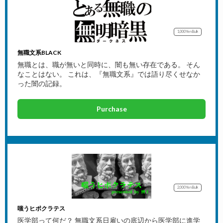
1,000Yen
Bulk
無職文系BLACK
無職とは、職が無いと同時に、闇も無い存在である。 そん
なことはない。 これは、『無職文系』では語り尽くせなか
った闇の記録。
Purchase
2,000Yen
Bulk
嗤うヒポクラテス
医学部って何だ？ 無職文系日雇いの底辺から医学部に進学