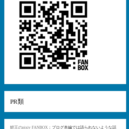
PR類
鯉王のpixiv FANBOX
：ブログ本編では語られないような話