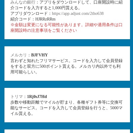
みんなの銀行
：アプリをダウンロードして、口座開設時に紹
介コードを入力すると1,000円貰える。
アプリダウンロード：
https://app.adjust.com/2tho638
紹介コード：HJRRzRRm
※金額は変更になる可能性があります。詳細や適用条件は口
座開設時の注意事項をご覧ください
メルカリ
：
BJFVHY
言わずと知れたフリマサービス。コードを入力して会員登録
をすると双方に500ポイント貰える。メルカリ内以外でも利
用可能らしい。
トリマ
：
1Rj0sJ7Hd
歩数や移動距離でマイルが貯まり、各種ギフト券等に交換可
能なサービス。コードを入力して会員登録を行うと、5000マ
イル貰える。