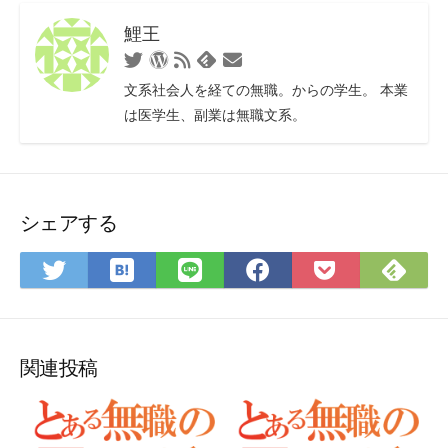
鯉王
Twitter
WordPress
RSS
お
Feedly
フ
問
文系社会人を経ての無職。からの学生。 本業
ィ
い
は医学生、副業は無職文系。
ー
合
ド
わ
せ
フ
ォ
シェアする
ー
ム
は
Fee
Twitter
LINE
Facebook
Pocket
て
で
で
で
で
に
な
購
シ
シ
シ
保
ブ
読
ェ
ェ
ェ
存
ッ
ア
ア
ア
関連投稿
ク
マ
ー