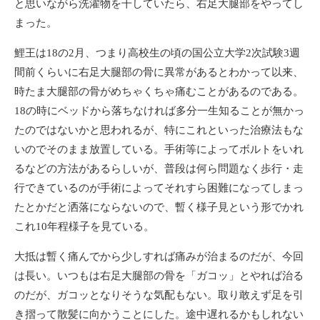
と思いながら洗濯物を干していたら、右足大腿部をやってし
まった。
鯉王は18の2月、つまり高校生の頃の国公立大学2次試験3週
間前くらいに右足大腿部の骨に異常があるとわかって以来、
時たま大腿部の骨がめちゃくちゃ痛むことがあるのである。
18の時にベッドから落ちなければ多分一生知ることが無かっ
たのではないかと思われるが、特にこれといった治療法もな
いのでそのまま放置している。手術等によってボルトをいれ
るなどの方法があるらしいが、普段は何ら問題なく歩行・走
行できているのが手術によってそれすら困難になってしまっ
たとかだと洒落にならないので、暫く様子見という形でかれ
これ10年程様子を見ている。
大抵は暫く痛んでから少しすれば痛みが治まるのだが、今回
は長い。いつもは右足大腿部の骨を「ガコッ」とやれば治る
のだが、ガコッとなりそうな気配もない。取り敢えず足を引
き摺って散髪に向かうことにした。途中遅れるかもしれない