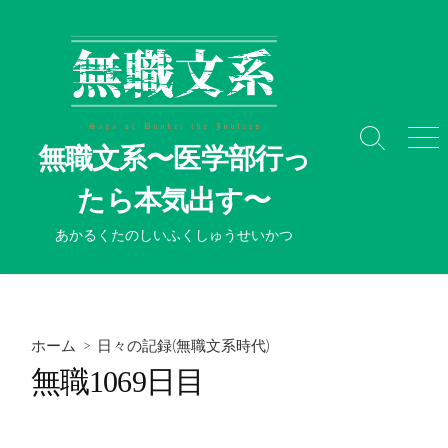
コ
ン
テ
ン
ツ
へ
検
メ
無職文系〜医学部行っ
ス
索
ニ
切
ュ
キ
たら本気出す〜
り
ー
ッ
替
プ
あかるくたのしいふくしゅうせいかつ
え
ホーム
>
日々の記録(無職文系時代)
無職1069日目