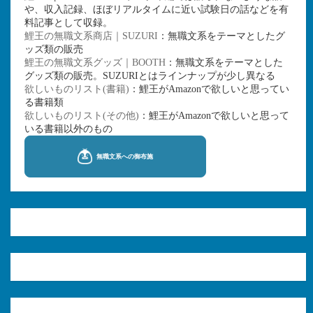
や、収入記録、ほぼリアルタイムに近い試験日の話などを有
料記事として収録。
鯉王の無職文系商店｜SUZURI
：無職文系をテーマとしたグ
ッズ類の販売
鯉王の無職文系グッズ｜BOOTH
：無職文系をテーマとした
グッズ類の販売。SUZURIとはラインナップが少し異なる
欲しいものリスト(書籍)
：鯉王がAmazonで欲しいと思ってい
る書籍類
欲しいものリスト(その他)
：鯉王がAmazonで欲しいと思って
いる書籍以外のもの