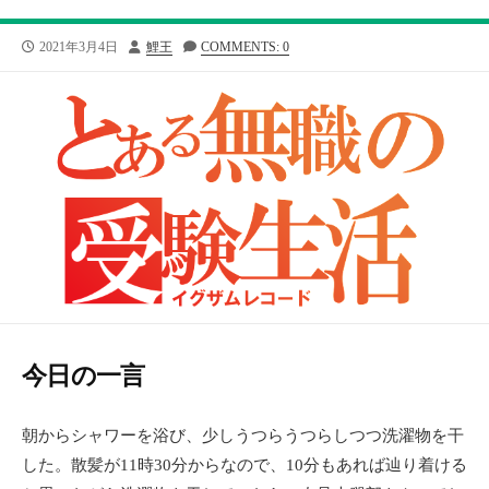
公
投
2021年3月4日
鯉王
COMMENTS: 0
開
稿
日
者
今日の一言
朝からシャワーを浴び、少しうつらうつらしつつ洗濯物を干
した。散髪が11時30分からなので、10分もあれば辿り着ける