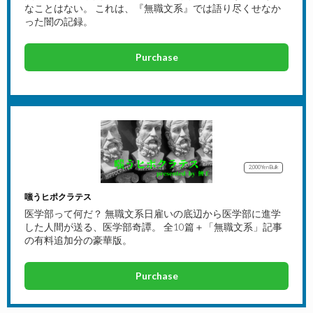
なことはない。 これは、『無職文系』では語り尽くせなか
った闇の記録。
Purchase
2,000Yen
Bulk
嗤うヒポクラテス
医学部って何だ？ 無職文系日雇いの底辺から医学部に進学
した人間が送る、医学部奇譚。 全10篇＋「無職文系」記事
の有料追加分の豪華版。
Purchase