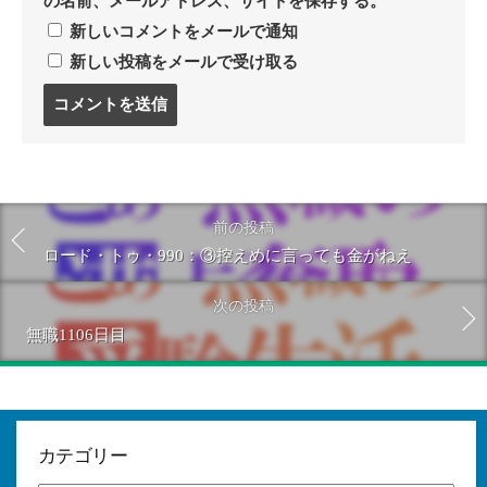
の名前、メールアドレス、サイトを保存する。
新しいコメントをメールで通知
新しい投稿をメールで受け取る
コ
メ
ン
ト
す
る
前の投稿
ロード・トゥ・990：③控えめに言っても金がねえ
次の投稿
無職1106日目
カテゴリー