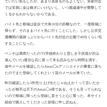
ていたい気もしたが、あまり居座るのもよくない。実家付近
では安易に金は稼ぎにいけないし、いつ親戚連中が襲撃して
くるかもわからないからである。
バイト先と根城は徒歩で大体10分の距離なので、一度根城に
帰らず、そのままバイト先に行くことにした。しかし公共交
通機関の過疎っぷりからバイト先付近の公園で40分くらい屯
することになった。
ベンチは満席だったので(学校終わりと思しき子供達が沢山
遊んでいた)適当な石に座って本を読みながら時間を潰す。
途中メールを確認したらAmaz◯nアソシエイトの審査に落ち
たのでまた登録してくれという旨のメールが来ていた。
昨日確認したら3件売り上げ出たじゃねえか！って言いたか
ったが相手は天下のAmaz◯n様である。そうも言ってられな
いので根城に帰ったら登録し直そうと心に誓った。本サイト
経由で購入してくださった皆様に申し訳ねえ。