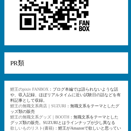
PR類
鯉王のpixiv FANBOX
：ブログ本編では語られないような話
や、収入記録、ほぼリアルタイムに近い試験日の話などを有
料記事として収録。
鯉王の無職文系商店｜SUZURI
：無職文系をテーマとしたグ
ッズ類の販売
鯉王の無職文系グッズ｜BOOTH
：無職文系をテーマとした
グッズ類の販売。SUZURIとはラインナップが少し異なる
欲しいものリスト(書籍)
：鯉王がAmazonで欲しいと思ってい