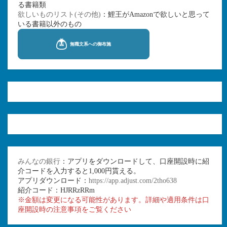
る書籍類
欲しいものリスト(その他)
：鯉王がAmazonで欲しいと思って
いる書籍以外のもの
みんなの銀行
：アプリをダウンロードして、口座開設時に紹
介コードを入力すると1,000円貰える。
アプリダウンロード：
https://app.adjust.com/2tho638
紹介コード：HJRRzRRm
※金額は変更になる可能性があります。詳細や適用条件は口
座開設時の注意事項をご覧ください