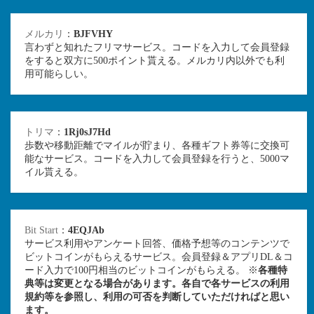
メルカリ
：
BJFVHY
言わずと知れたフリマサービス。コードを入力して会員登録
をすると双方に500ポイント貰える。メルカリ内以外でも利
用可能らしい。
トリマ
：
1Rj0sJ7Hd
歩数や移動距離でマイルが貯まり、各種ギフト券等に交換可
能なサービス。コードを入力して会員登録を行うと、5000マ
イル貰える。
Bit Start
：
4EQJAb
サービス利用やアンケート回答、価格予想等のコンテンツで
ビットコインがもらえるサービス。会員登録＆アプリDL＆コ
ード入力で100円相当のビットコインがもらえる。 ※
各種特
典等は変更となる場合があります。各自で各サービスの利用
規約等を参照し、利用の可否を判断していただければと思い
ます。