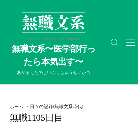
コ
ン
テ
ン
ツ
へ
検
メ
無職文系〜医学部行っ
ス
索
ニ
切
ュ
キ
たら本気出す〜
り
ー
ッ
替
プ
あかるくたのしいふくしゅうせいかつ
え
ホーム
>
日々の記録(無職文系時代)
無職1105日目