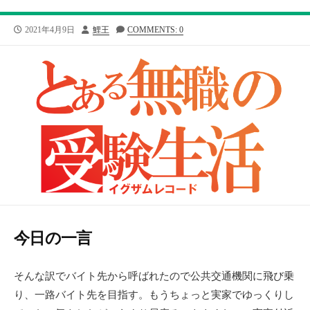
公
投
2021年4月9日
鯉王
COMMENTS: 0
開
稿
日
者
今日の一言
そんな訳でバイト先から呼ばれたので公共交通機関に飛び乗
り、一路バイト先を目指す。もうちょっと実家でゆっくりし