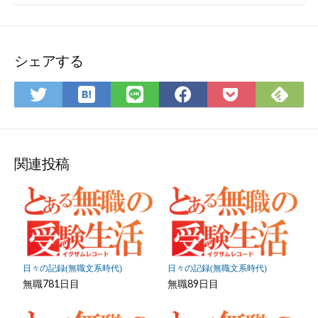
ド
わ
せ
フ
ォ
シェアする
ー
ム
は
Fee
Twitter
LINE
Facebook
Pocket
て
で
で
で
で
に
な
購
シ
シ
シ
保
ブ
読
ェ
ェ
ェ
存
ッ
ア
ア
ア
関連投稿
ク
マ
ー
ク
に
保
日々の記録(無職文系時代)
日々の記録(無職文系時代)
存
無職781日目
無職89日目