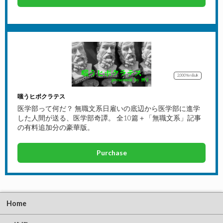
2,000Yen
Bulk
嗤うヒポクラテス
医学部って何だ？ 無職文系日雇いの底辺から医学部に進学
した人間が送る、医学部奇譚。 全10篇＋「無職文系」記事
の有料追加分の豪華版。
Purchase
Home