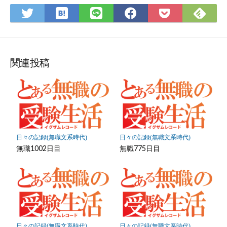
ム
は
Fee
Twitter
LINE
Facebook
Pocket
て
で
で
で
で
に
な
購
シ
シ
シ
保
ブ
読
ェ
ェ
ェ
存
ッ
ア
ア
ア
関連投稿
ク
マ
ー
ク
に
保
日々の記録(無職文系時代)
日々の記録(無職文系時代)
存
無職1002日目
無職775日目
日々の記録(無職文系時代)
日々の記録(無職文系時代)