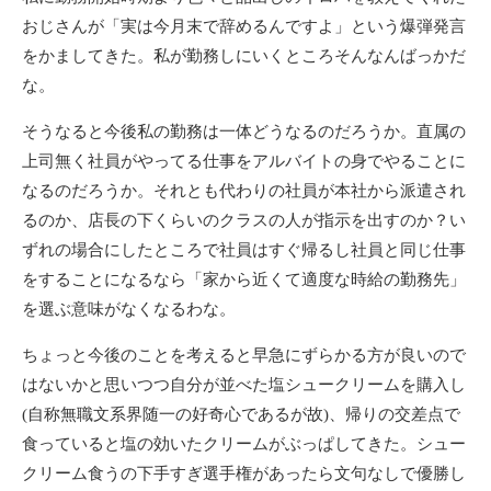
おじさんが「実は今月末で辞めるんですよ」という爆弾発言
をかましてきた。私が勤務しにいくところそんなんばっかだ
な。
そうなると今後私の勤務は一体どうなるのだろうか。直属の
上司無く社員がやってる仕事をアルバイトの身でやることに
なるのだろうか。それとも代わりの社員が本社から派遣され
るのか、店長の下くらいのクラスの人が指示を出すのか？い
ずれの場合にしたところで社員はすぐ帰るし社員と同じ仕事
をすることになるなら「家から近くて適度な時給の勤務先」
を選ぶ意味がなくなるわな。
ちょっと今後のことを考えると早急にずらかる方が良いので
はないかと思いつつ自分が並べた塩シュークリームを購入し
(自称無職文系界随一の好奇心であるが故)、帰りの交差点で
食っていると塩の効いたクリームがぶっぱしてきた。シュー
クリーム食うの下手すぎ選手権があったら文句なしで優勝し