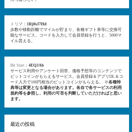
トリマ
：
1Rj0sJ7Hd
歩数や移動距離でマイルが貯まり、各種ギフト券等に交換可
能なサービス。コードを入力して会員登録を行うと、5000マ
イル貰える。
Bit Start
：
4EQJAb
サービス利用やアンケート回答、価格予想等のコンテンツで
ビットコインがもらえるサービス。会員登録＆アプリDL＆コ
ード入力で100円相当のビットコインがもらえる。 ※
各種特
典等は変更となる場合があります。各自で各サービスの利用
規約等を参照し、利用の可否を判断していただければと思い
ます。
最近の投稿