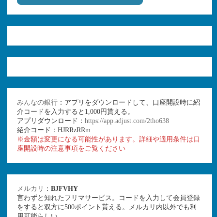
みんなの銀行
：アプリをダウンロードして、口座開設時に紹
介コードを入力すると1,000円貰える。
アプリダウンロード：
https://app.adjust.com/2tho638
紹介コード：HJRRzRRm
※金額は変更になる可能性があります。詳細や適用条件は口
座開設時の注意事項をご覧ください
メルカリ
：
BJFVHY
言わずと知れたフリマサービス。コードを入力して会員登録
をすると双方に500ポイント貰える。メルカリ内以外でも利
用可能らしい。