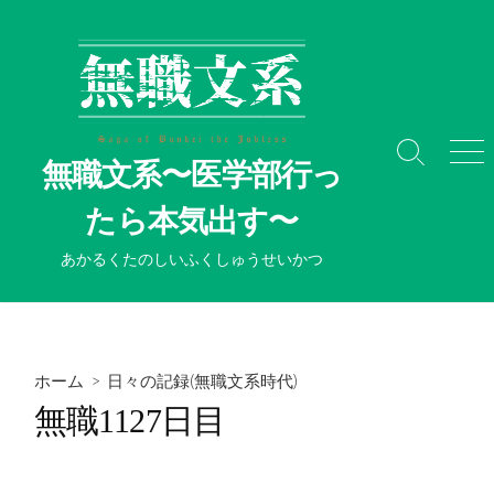
コ
ン
テ
ン
ツ
へ
検
メ
無職文系〜医学部行っ
ス
索
ニ
切
ュ
キ
たら本気出す〜
り
ー
ッ
替
プ
あかるくたのしいふくしゅうせいかつ
え
ホーム
>
日々の記録(無職文系時代)
無職1127日目