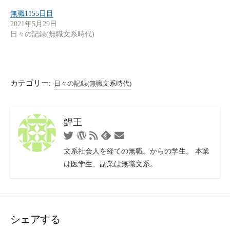
無職1155日目
2021年5月29日
日々の記録(無職文系時代)
カテゴリー:
日々の記録(無職文系時代)
鯉王
Twitter
WordPress
RSS
お
Feedly
フ
問
文系社会人を経ての無職。からの学生。 本業
ィ
い
は医学生、副業は無職文系。
ー
合
ド
わ
せ
フ
ォ
シェアする
ー