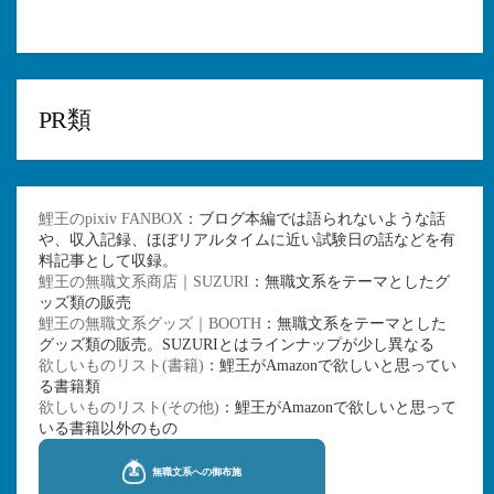
PR類
鯉王のpixiv FANBOX
：ブログ本編では語られないような話
や、収入記録、ほぼリアルタイムに近い試験日の話などを有
料記事として収録。
鯉王の無職文系商店｜SUZURI
：無職文系をテーマとしたグ
ッズ類の販売
鯉王の無職文系グッズ｜BOOTH
：無職文系をテーマとした
グッズ類の販売。SUZURIとはラインナップが少し異なる
欲しいものリスト(書籍)
：鯉王がAmazonで欲しいと思ってい
る書籍類
欲しいものリスト(その他)
：鯉王がAmazonで欲しいと思って
いる書籍以外のもの