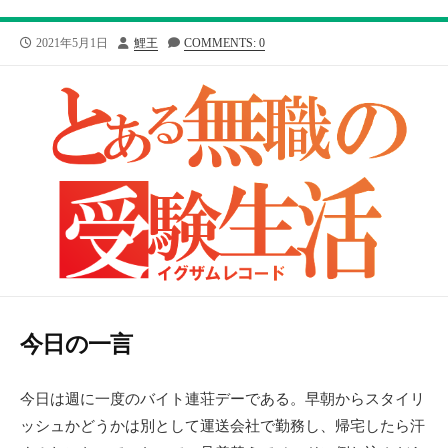
公
投
2021年5月1日
鯉王
COMMENTS: 0
開
稿
日
者
今日の一言
今日は週に一度のバイト連荘デーである。早朝からスタイリ
ッシュかどうかは別として運送会社で勤務し、帰宅したら汗