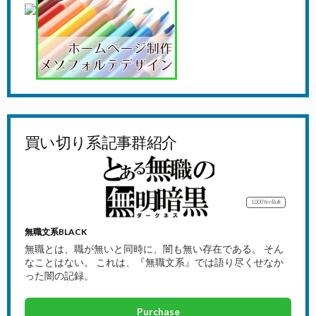
買い切り系記事群紹介
1,000Yen
Bulk
無職文系BLACK
無職とは、職が無いと同時に、闇も無い存在である。 そん
なことはない。 これは、『無職文系』では語り尽くせなか
った闇の記録。
Purchase