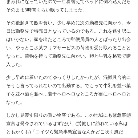
まみれになっていたので一旦着替えてベッドに倒れ込んだら
そのまま3時間くらい眠ってしまった。
その後起きて飯を食い、少し早めに次の勤務先に向かう。今
日は勤務先で特売日となっているのである。これを逃す訳に
はいかない。家を出たところで郵便局員の人とばったり出会
い、やっとこさ某フリマサービスの荷物を受け取れることと
なった。荷物を持って勤務先に向かい、卵と牛乳を格安で購
入した。
少し早めに着いたのでゆっくりしたかったが、混雑具合的に
そうも言ってられないので出勤する。でもって牛乳を並べ菓
子を並べ酒を並べ…若干ヘロヘロなところが更にヘロヘロと
なった。
しかし見渡す限りの買い物客である。この地域にも緊急事態
宣言は発令されているはずだが、(労働しに訪れている私は
ともかくも)「コイツら緊急事態宣言なんかどこ吹く風だ