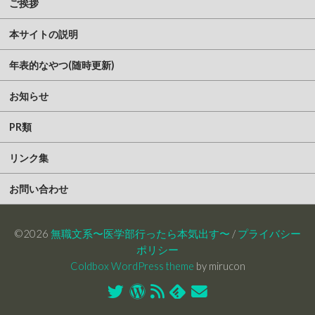
ご挨拶
本サイトの説明
年表的なやつ(随時更新)
お知らせ
PR類
リンク集
お問い合わせ
©2026
無職文系〜医学部行ったら本気出す〜
/
プライバシー
ポリシー
Coldbox WordPress theme
by mirucon
Twitter
WordPress
RSS
Feedly
お
フ
問