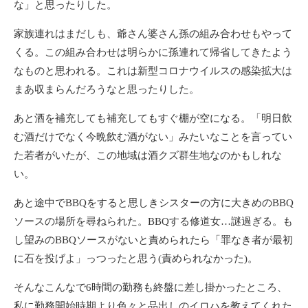
な」と思ったりした。
家族連れはまだしも、爺さん婆さん孫の組み合わせもやって
くる。この組み合わせは明らかに孫連れて帰省してきたよう
なものと思われる。これは新型コロナウイルスの感染拡大は
まあ収まらんだろうなと思ったりした。
あと酒を補充しても補充してもすぐ棚が空になる。「明日飲
む酒だけでなく今晩飲む酒がない」みたいなことを言ってい
た若者がいたが、この地域は酒クズ群生地なのかもしれな
い。
あと途中でBBQをすると思しきシスターの方に大きめのBBQ
ソースの場所を尋ねられた。BBQする修道女…謎過ぎる。も
し望みのBBQソースがないと責められたら「罪なき者が最初
に石を投げよ」っつったと思う(責められなかった)。
そんなこんなで6時間の勤務も終盤に差し掛かったところ、
私に勤務開始時期より色々と品出しのイロハを教えてくれた