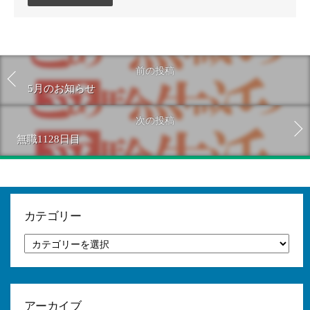
ン
ト
す
る
前の投稿
5月のお知らせ
次の投稿
無職1128日目
カテゴリー
カ
テ
ゴ
リ
ー
アーカイブ