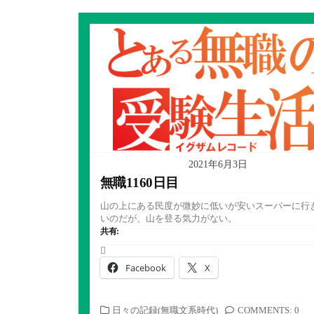
2021年6月3日
無職1160日目
山の上にある民度が微妙に低いが安いスーパーに行
いのだが、山を登る気力がない。
共有:
Facebook
X
カ
日々の記録(無職文系時代)
COMMENTS: 0