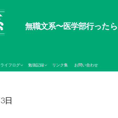
無職文系〜医学部行ったら
無職文系100の懸念
TOEIC関連記録
ライフログ
勉強記録
リンク集
お問い合わせ
無職の夏休み
センター試験・大学入学
共通テスト関連
月3日