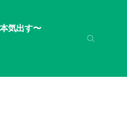
本気出す〜
検
索
切
り
替
え