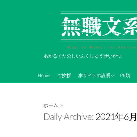
コ
ン
テ
ン
ツ
へ
ス
あかるくたのしいふくしゅうせいかつ
キ
ッ
About Koi-Oh
プ
Home
ご挨拶
本サイトの説明
PR類
年表的なやつ(随時更新)
無職文系Twitterアカウン
ト情報
ホーム
>
無職文系ツイキャス情報
Daily Archive:
2021年6