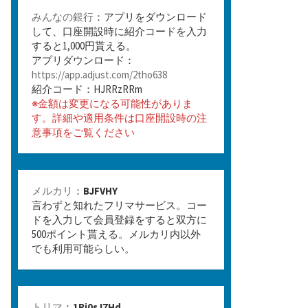
みんなの銀行
：アプリをダウンロード
して、口座開設時に紹介コードを入力
すると1,000円貰える。
アプリダウンロード：
https://app.adjust.com/2tho638
紹介コード：HJRRzRRm
※金額は変更になる可能性がありま
す。詳細や適用条件は口座開設時の注
意事項をご覧ください
メルカリ
：
BJFVHY
言わずと知れたフリマサービス。コー
ドを入力して会員登録をすると双方に
500ポイント貰える。メルカリ内以外
でも利用可能らしい。
トリマ
：
1Rj0sJ7Hd