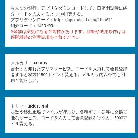
みんなの銀行
：アプリをダウンロードして、口座開設時に紹
介コードを入力すると1,000円貰える。
アプリダウンロード：
https://app.adjust.com/2tho638
紹介コード：HJRRzRRm
※金額は変更になる可能性があります。詳細や適用条件は口
座開設時の注意事項をご覧ください
メルカリ
：
BJFVHY
言わずと知れたフリマサービス。コードを入力して会員登録
をすると双方に500ポイント貰える。メルカリ内以外でも利
用可能らしい。
トリマ
：
1Rj0sJ7Hd
歩数や移動距離でマイルが貯まり、各種ギフト券等に交換可
能なサービス。コードを入力して会員登録を行うと、5000マ
イル貰える。