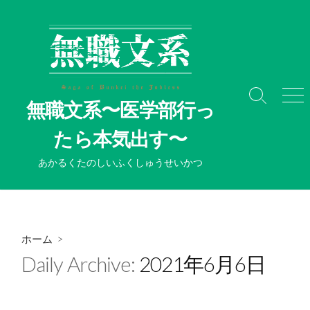
コ
ン
テ
ン
ツ
へ
検
メ
無職文系〜医学部行っ
ス
索
ニ
切
ュ
キ
たら本気出す〜
り
ー
ッ
替
プ
あかるくたのしいふくしゅうせいかつ
え
ホーム
>
Daily Archive:
2021年6月6日