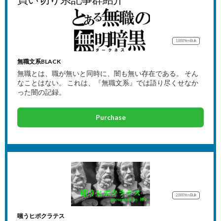
1,000Yen
Bulk
無職文系BLACK
無職とは、職が無いと同時に、闇も無い存在である。 そん
なことはない。 これは、『無職文系』では語り尽くせなか
った闇の記録。
Purchase
2,000Yen
Bulk
嗤うヒポクラテス