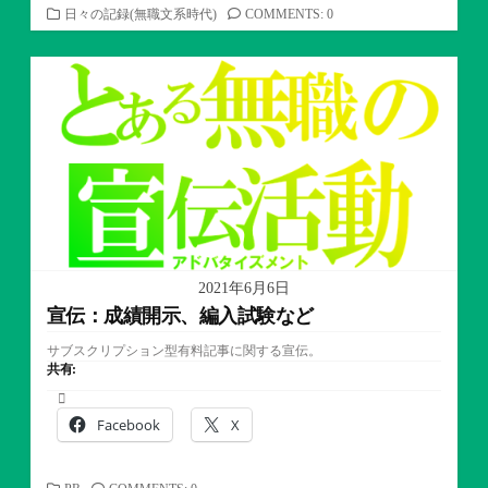
カ
日々の記録(無職文系時代)
COMMENTS: 0
テ
ゴ
リ
ー
2021年6月6日
宣伝：成績開示、編入試験など
サブスクリプション型有料記事に関する宣伝。
共有:
Facebook
X