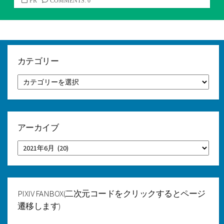
カ
PR
COMMENTS: 0
テ
ゴ
リ
ー
カテゴリー
カ
テ
ゴ
リ
ー
アーカイブ
ア
ー
カ
イ
ブ
PIXIV FANBOX(二次元コードをクリックするとページ
遷移します)