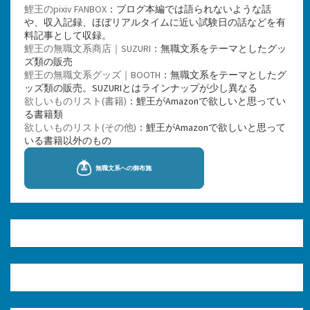
鯉王のpixiv FANBOX
：ブログ本編では語られないような話
や、収入記録、ほぼリアルタイムに近い試験日の話などを有
料記事として収録。
鯉王の無職文系商店｜SUZURI
：無職文系をテーマとしたグッ
ズ類の販売
鯉王の無職文系グッズ｜BOOTH
：無職文系をテーマとしたグ
ッズ類の販売。SUZURIとはラインナップが少し異なる
欲しいものリスト(書籍)
：鯉王がAmazonで欲しいと思ってい
る書籍類
欲しいものリスト(その他)
：鯉王がAmazonで欲しいと思って
いる書籍以外のもの