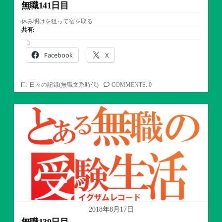
無職141日目
休み明けを狙って宿を取る
共有:
Facebook
X
カ
日々の記録(無職文系時代)
COMMENTS: 0
テ
ゴ
リ
ー
2018年8月17日
無職139日目