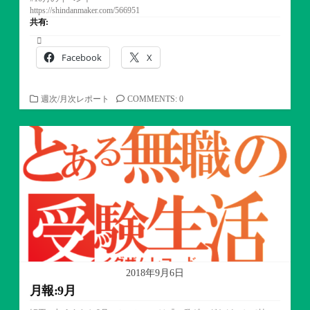
https://shindanmaker.com/566951
共有:
Facebook
X
カ
週次/月次レポート
COMMENTS: 0
テ
ゴ
リ
ー
2018年9月6日
月報:9月