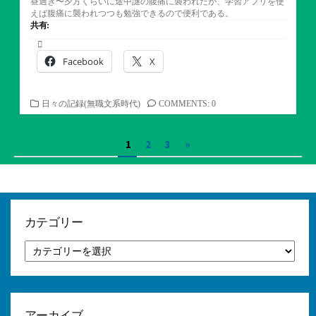
昼過ぎ〜夕方くらいに途中謎の腹痛に襲われたが、学習アプリを使
えば腹痛に襲われつつも勉強できるので便利である。
共有:
Facebook
X
カ
日々の記録(無職文系時代)
COMMENTS: 0
テ
ゴ
投
1
2
3
»
リ
ー
稿
の
ペ
カテゴリー
ー
カ
テ
ジ
ゴ
リ
送
ー
り
アーカイブ