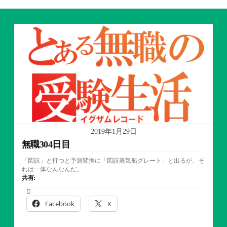
2019年1月29日
無職304日目
「図説」と打つと予測変換に「図説蒸気船グレート」と出るが、そ
れは一体なんなんだ。
共有:
Facebook
X