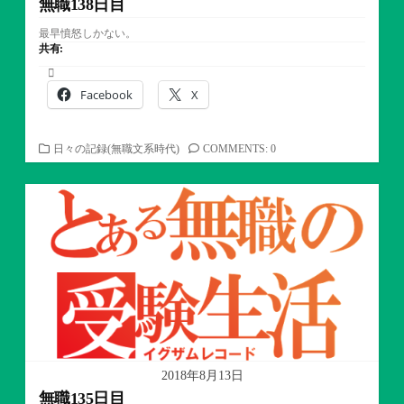
無職138日目
最早憤怒しかない。
共有:
Facebook
X
カ
日々の記録(無職文系時代)
COMMENTS: 0
テ
ゴ
リ
ー
2018年8月13日
無職135日目