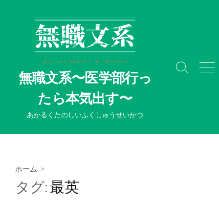
コ
ン
テ
ン
ツ
へ
検
メ
無職文系〜医学部行っ
ス
索
ニ
切
ュ
キ
たら本気出す〜
り
ー
ッ
替
プ
あかるくたのしいふくしゅうせいかつ
え
ホーム
>
タグ:
最英