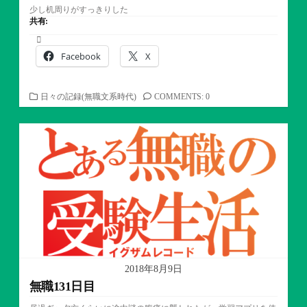
少し机周りがすっきりした
共有:
Facebook
X
カ
日々の記録(無職文系時代)
COMMENTS: 0
テ
ゴ
リ
ー
2018年8月9日
無職131日目