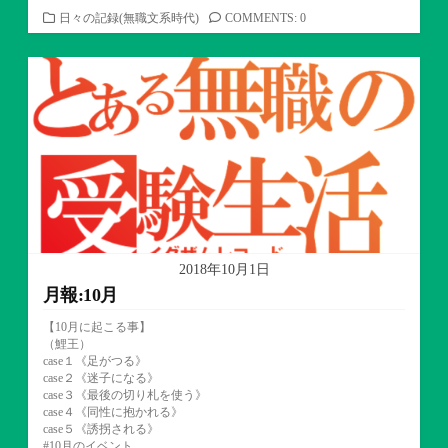
カ
日々の記録(無職文系時代)
COMMENTS: 0
テ
ゴ
リ
ー
2018年10月1日
月報:10月
【10月に起こる事】
（鯉王）
case１《足がつる》
case２《迷子になる》
case３《最後の切り札を使う》
case４《同性に抱かれる》
case５《誘拐される》
#10月のイベント