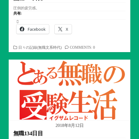
圧倒的疲労感。
共有:
Facebook
X
カ
日々の記録(無職文系時代)
COMMENTS: 0
テ
ゴ
リ
ー
2018年8月12日
無職134日目