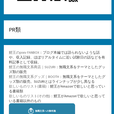
PR類
鯉王のpixiv FANBOX
：ブログ本編では語られないような話
や、収入記録、ほぼリアルタイムに近い試験日の話などを有
料記事として収録。
鯉王の無職文系商店｜SUZURI
：無職文系をテーマとしたグッ
ズ類の販売
鯉王の無職文系グッズ｜BOOTH
：無職文系をテーマとしたグ
ッズ類の販売。SUZURIとはラインナップが少し異なる
欲しいものリスト(書籍)
：鯉王がAmazonで欲しいと思ってい
る書籍類
欲しいものリスト(その他)
：鯉王がAmazonで欲しいと思って
いる書籍以外のもの