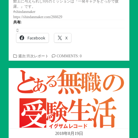
鯉王に与えられし9月のミッションは『一発ギャグをどっかで披
露。』です。
#shindanmaker
https://shindanmaker.com/266629
共有:
Facebook
X
カ
週次/月次レポート
COMMENTS: 0
テ
ゴ
リ
ー
2018年8月19日