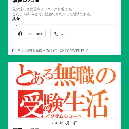
風の涼しさに恐怖とワクワクを感じる。
これは高校3年までは認識できなかった感情である。
共有:
Facebook
X
カ
日々の記録(無職文系時代)
COMMENTS: 0
テ
ゴ
リ
ー
2018年8月16日