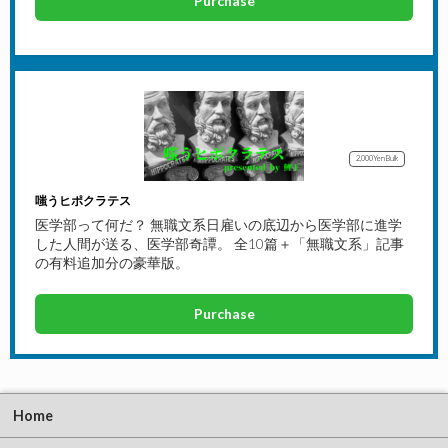
Purchase
2,000Yen
Bulk
嗤うヒポクラテス
医学部って何だ？ 無職文系日雇いの底辺から医学部に進学
した人間が送る、医学部奇譚。 全10篇＋「無職文系」記事
の有料追加分の豪華版。
Purchase
Home