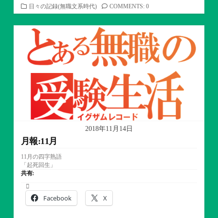
カ
日々の記録(無職文系時代)
COMMENTS: 0
テ
ゴ
リ
ー
2018年11月14日
月報:11月
11月の四字熟語
「起死回生」
共有:
Facebook
X