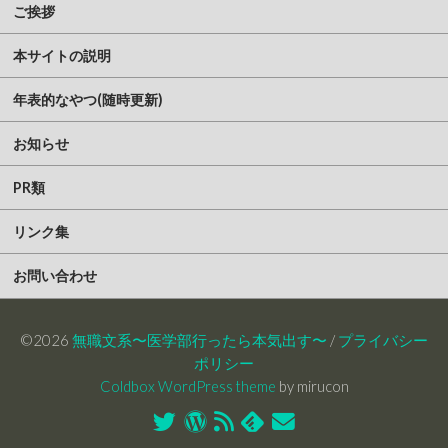
ご挨拶
本サイトの説明
年表的なやつ(随時更新)
お知らせ
PR類
リンク集
お問い合わせ
©2026
無職文系〜医学部行ったら本気出す〜
/
プライバシー
ポリシー
Coldbox WordPress theme
by mirucon
Twitter
WordPress
RSS
Feedly
お
フ
問