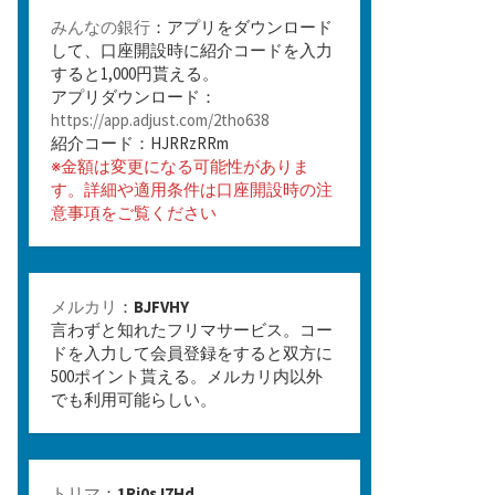
みんなの銀行
：アプリをダウンロード
して、口座開設時に紹介コードを入力
すると1,000円貰える。
アプリダウンロード：
https://app.adjust.com/2tho638
紹介コード：HJRRzRRm
※金額は変更になる可能性がありま
す。詳細や適用条件は口座開設時の注
意事項をご覧ください
メルカリ
：
BJFVHY
言わずと知れたフリマサービス。コー
ドを入力して会員登録をすると双方に
500ポイント貰える。メルカリ内以外
でも利用可能らしい。
トリマ
：
1Rj0sJ7Hd