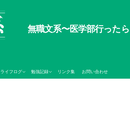
無職文系〜医学部行ったら
無職文系100の懸念
TOEIC関連記録
ライフログ
勉強記録
リンク集
お問い合わせ
無職の夏休み
センター試験・大学入学
共通テスト関連