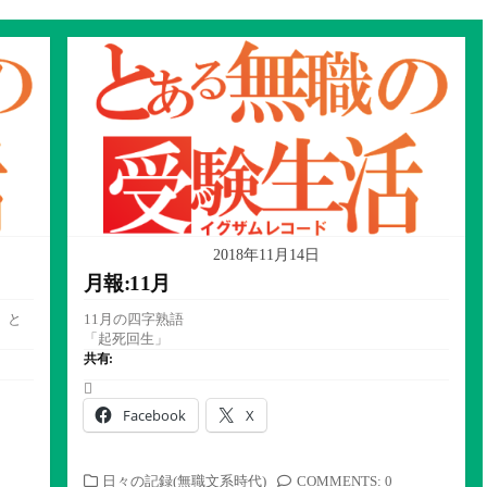
2018年11月14日
月報:11月
」と
11月の四字熟語
「起死回生」
共有:
Facebook
X
カ
日々の記録(無職文系時代)
COMMENTS: 0