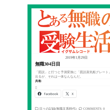
2019年1月29日
無職304日目
「図説」と打つと予測変換に「図説蒸気船グレート
出るが、それは一体なんなんだ。
共有:
Facebook
X
カ
日々の記録(無職文系時代)
COMMENTS: 0