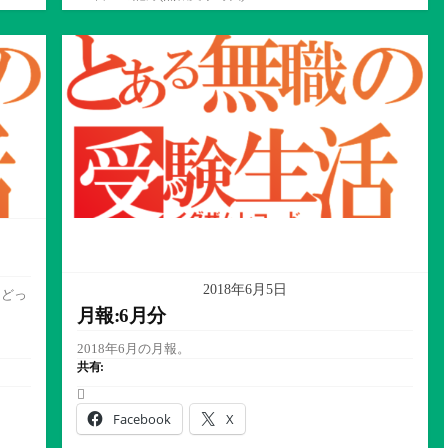
テ
ゴ
リ
ー
2018年6月5日
をどっ
月報:6月分
2018年6月の月報。
共有:
Facebook
X