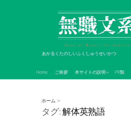
コ
ン
テ
ン
ツ
へ
ス
あかるくたのしいふくしゅうせいかつ
キ
ッ
About Koi-Oh
プ
Home
ご挨拶
本サイトの説明
PR類
年表的なやつ(随時更新)
無職文系Twitterアカウン
ト情報
ホーム
>
無職文系ツイキャス情報
タグ:
解体英熟語