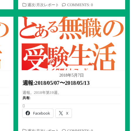
カ
週次/月次レポート
COMMENTS: 0
テ
ゴ
リ
ー
2018年5月7日
週報:2018/05/07〜2018/05/13
週報。2018年第19週。
共有:
Facebook
X
カ