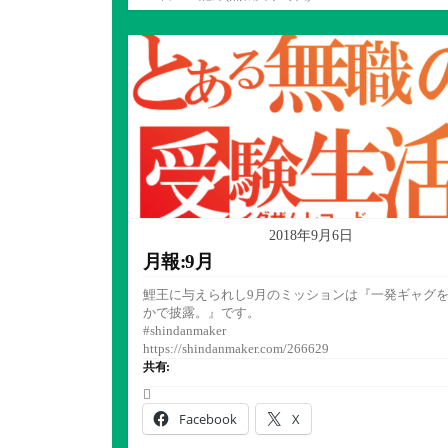
テ
ゴ
リ
ー
2018年9月6日
月報:9月
鯉王に与えられし9月のミッションは『一発ギャグ
かで披露。』です。
#shindanmaker
https://shindanmaker.com/266629
共有:
Facebook
X