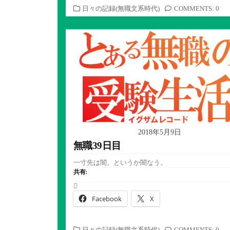
カ
日々の記録(無職文系時代)
COMMENTS: 0
テ
ゴ
リ
ー
2018年5月9日
無職39日目
一寸先は闇。というか闇なう。
共有:
Facebook
X
カ