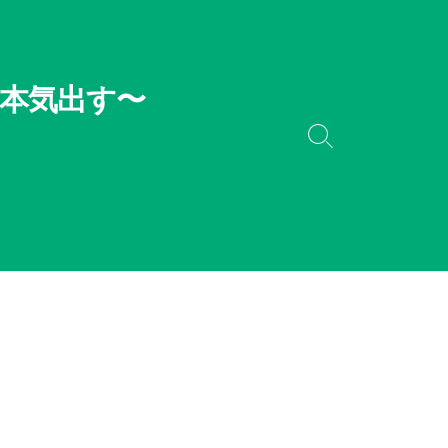
本気出す〜
検
索
切
り
替
え