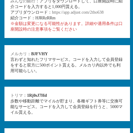
みんなの銀行
：アプリをダウンロードして、口座開設時に紹
介コードを入力すると1,000円貰える。
アプリダウンロード：
https://app.adjust.com/2tho638
紹介コード：HJRRzRRm
※金額は変更になる可能性があります。詳細や適用条件は口
座開設時の注意事項をご覧ください
メルカリ
：
BJFVHY
言わずと知れたフリマサービス。コードを入力して会員登録
をすると双方に500ポイント貰える。メルカリ内以外でも利
用可能らしい。
トリマ
：
1Rj0sJ7Hd
歩数や移動距離でマイルが貯まり、各種ギフト券等に交換可
能なサービス。コードを入力して会員登録を行うと、5000マ
イル貰える。