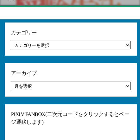
カテゴリー
カ
テ
ゴ
リ
ー
アーカイブ
ア
ー
カ
イ
ブ
PIXIV FANBOX(二次元コードをクリックするとペー
ジ遷移します)