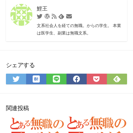
鯉王
Twitter
WordPress
RSS
お
Feedly
フ
問
文系社会人を経ての無職。からの学生。 本業
ィ
い
は医学生、副業は無職文系。
ー
合
ド
わ
せ
フ
ォ
シェアする
ー
ム
は
Fee
Twitter
LINE
Facebook
Pocket
て
で
で
で
で
に
な
購
シ
シ
シ
保
ブ
読
ェ
ェ
ェ
存
ッ
ア
ア
ア
関連投稿
ク
マ
ー