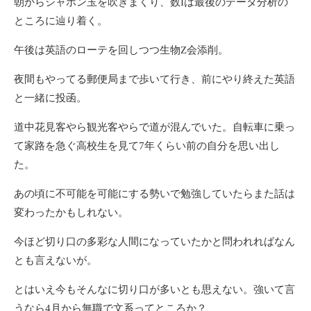
朝からシャボン玉を吹きまくり、数Iは最後のデータ分析の
ところに辿り着く。
午後は英語のローテを回しつつ生物Z会添削。
夜間もやってる郵便局まで歩いて行き、前にやり終えた英語
と一緒に投函。
道中花見客やら観光客やらで道が混んでいた。自転車に乗っ
て家路を急ぐ高校生を見て7年くらい前の自分を思い出し
た。
あの頃に不可能を可能にする勢いで勉強していたらまた話は
変わったかもしれない。
今ほど切り口の多彩な人間になっていたかと問われればなん
とも言えないが。
とはいえ今もそんなに切り口が多いとも思えない。強いて言
うなら4月から無職で文系ってところか？