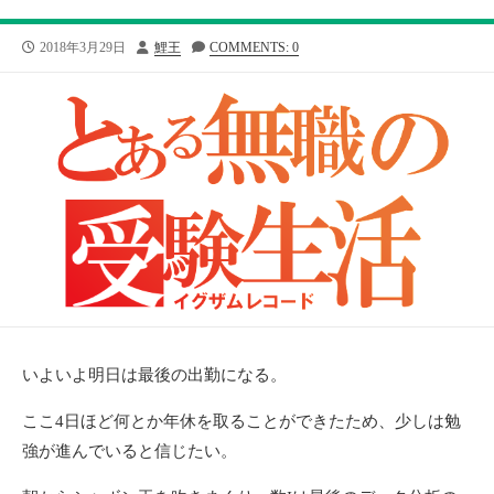
公
投
2018年3月29日
鯉王
COMMENTS: 0
開
稿
日
者
いよいよ明日は最後の出勤になる。
ここ4日ほど何とか年休を取ることができたため、少しは勉
強が進んでいると信じたい。