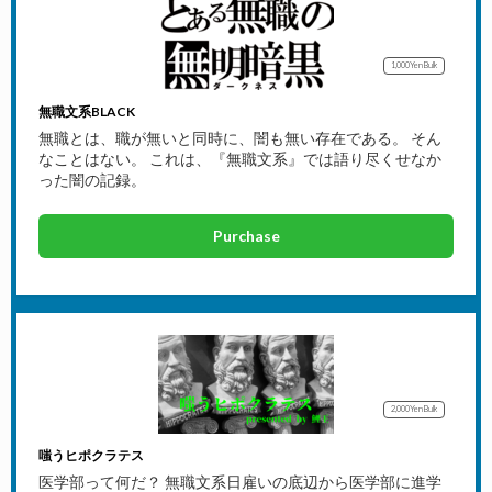
1,000Yen
Bulk
無職文系BLACK
無職とは、職が無いと同時に、闇も無い存在である。 そん
なことはない。 これは、『無職文系』では語り尽くせなか
った闇の記録。
Purchase
2,000Yen
Bulk
嗤うヒポクラテス
医学部って何だ？ 無職文系日雇いの底辺から医学部に進学