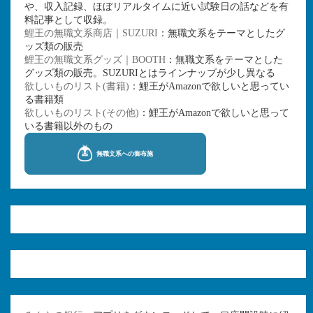
や、収入記録、ほぼリアルタイムに近い試験日の話などを有
料記事として収録。
鯉王の無職文系商店｜SUZURI
：無職文系をテーマとしたグ
ッズ類の販売
鯉王の無職文系グッズ｜BOOTH
：無職文系をテーマとした
グッズ類の販売。SUZURIとはラインナップが少し異なる
欲しいものリスト(書籍)
：鯉王がAmazonで欲しいと思ってい
る書籍類
欲しいものリスト(その他)
：鯉王がAmazonで欲しいと思って
いる書籍以外のもの