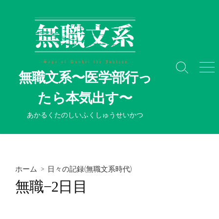
コ
ン
テ
ン
ツ
へ
検
メ
無職文系〜医学部行っ
ス
索
ニ
切
ュ
キ
たら本気出す〜
り
ー
ッ
替
プ
あかるくたのしいふくしゅうせいかつ
え
ホーム
>
日々の記録(無職文系時代)
無職−2日目