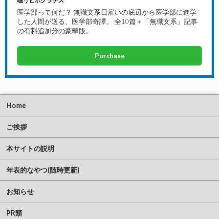
嗤うヒポクラテス
医学部って何だ？ 無職文系日雇いの底辺から医学部に進学
した人間が送る、医学部奇譚。 全10篇＋「無職文系」記事
の有料追加分の豪華版。
Purchase
Home
ご挨拶
本サイトの説明
年表的なやつ(随時更新)
お知らせ
PR類