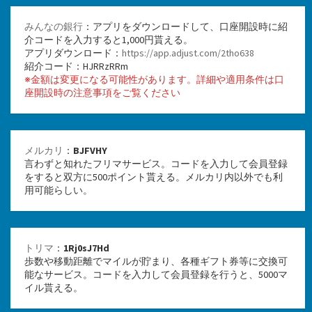
みんなの銀行
：アプリをダウンロードして、口座開設時に紹
介コードを入力すると1,000円貰える。
アプリダウンロード：
https://app.adjust.com/2tho638
紹介コード：HJRRzRRm
※金額は変更になる可能性があります。詳細や適用条件は口
座開設時の注意事項をご覧ください
メルカリ
：
BJFVHY
言わずと知れたフリマサービス。コードを入力して会員登録
をすると双方に500ポイント貰える。メルカリ内以外でも利
用可能らしい。
トリマ
：
1Rj0sJ7Hd
歩数や移動距離でマイルが貯まり、各種ギフト券等に交換可
能なサービス。コードを入力して会員登録を行うと、5000マ
イル貰える。