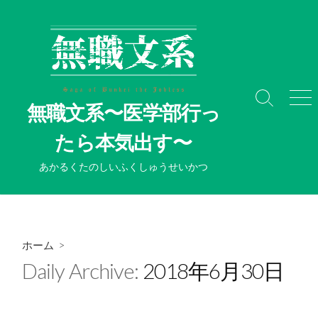
コ
ン
テ
ン
ツ
へ
検
メ
無職文系〜医学部行っ
ス
索
ニ
切
ュ
キ
たら本気出す〜
り
ー
ッ
替
プ
あかるくたのしいふくしゅうせいかつ
え
ホーム
>
Daily Archive:
2018年6月30日