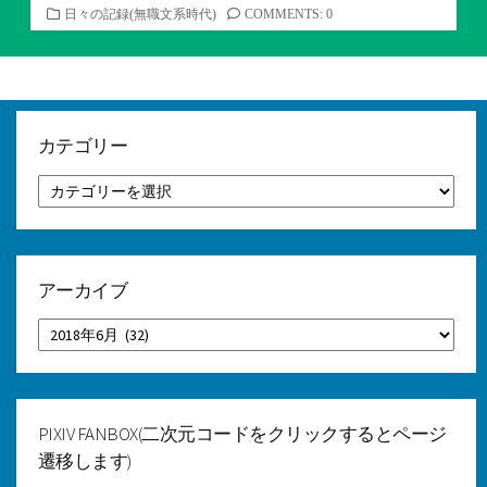
カ
日々の記録(無職文系時代)
COMMENTS: 0
テ
ゴ
リ
ー
カテゴリー
カ
テ
ゴ
リ
ー
アーカイブ
ア
ー
カ
イ
ブ
PIXIV FANBOX(二次元コードをクリックするとページ
遷移します)