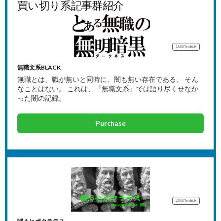
買い切り系記事群紹介
1,000Yen
Bulk
無職文系BLACK
無職とは、職が無いと同時に、闇も無い存在である。 そん
なことはない。 これは、『無職文系』では語り尽くせなか
った闇の記録。
Purchase
2,000Yen
Bulk