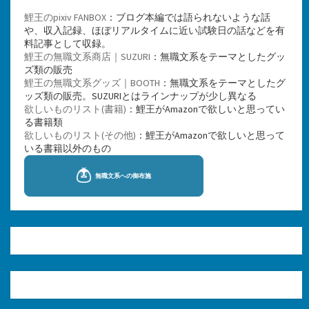
鯉王のpixiv FANBOX
：ブログ本編では語られないような話
や、収入記録、ほぼリアルタイムに近い試験日の話などを有
料記事として収録。
鯉王の無職文系商店｜SUZURI
：無職文系をテーマとしたグッ
ズ類の販売
鯉王の無職文系グッズ｜BOOTH
：無職文系をテーマとしたグ
ッズ類の販売。SUZURIとはラインナップが少し異なる
欲しいものリスト(書籍)
：鯉王がAmazonで欲しいと思ってい
る書籍類
欲しいものリスト(その他)
：鯉王がAmazonで欲しいと思って
いる書籍以外のもの