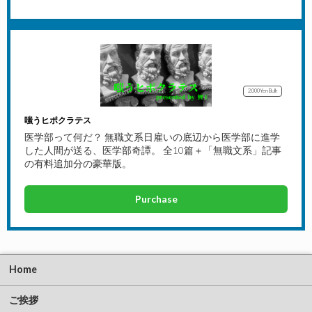
2,000Yen
Bulk
嗤うヒポクラテス
医学部って何だ？ 無職文系日雇いの底辺から医学部に進学
した人間が送る、医学部奇譚。 全10篇＋「無職文系」記事
の有料追加分の豪華版。
Purchase
Home
ご挨拶