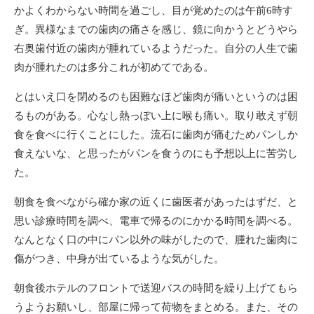
かよくわからない時間を過ごし、目が覚めたのは午前6時す
ぎ。異様なまでの歯肉の痛さを感じ、鏡に向かうとどうやら
右奥歯付近の歯肉が腫れているようだった。自分の人生で歯
肉が腫れたのは多分これが初めてである。
とはいえ口を閉めるのも困難なほど歯肉が痛いというのは困
るものがある。心なし熱っぽい上に喉も痛い。取り敢えず朝
食を食べに行くことにした。流石に歯肉が痛むためパンしか
食えないな、と思ったがパンを食うのにも予想以上に苦労し
た。
朝食を食べながら確か家の近くに歯医者があったはずだ、と
思い診療時間を調べ、電車で帰るのにかかる時間を調べる。
なんとなく口の中にパン以外の味がしたので、腫れた歯肉に
傷がつき、中身が出ているような気がした。
朝食後ホテルのフロントで送迎バスの時間を繰り上げてもら
うようお願いし、部屋に帰って荷物をまとめる。また、その