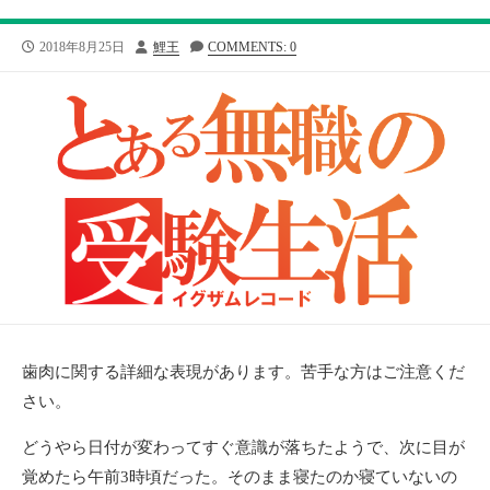
公
投
2018年8月25日
鯉王
COMMENTS: 0
開
稿
日
者
歯肉に関する詳細な表現があります。苦手な方はご注意くだ
さい。
どうやら日付が変わってすぐ意識が落ちたようで、次に目が
覚めたら午前3時頃だった。そのまま寝たのか寝ていないの