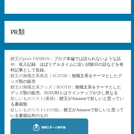
PR類
鯉王のpixiv FANBOX
：ブログ本編では語られないような話
や、収入記録、ほぼリアルタイムに近い試験日の話などを有
料記事として収録。
鯉王の無職文系商店｜SUZURI
：無職文系をテーマとしたグ
ッズ類の販売
鯉王の無職文系グッズ｜BOOTH
：無職文系をテーマとした
グッズ類の販売。SUZURIとはラインナップが少し異なる
欲しいものリスト(書籍)
：鯉王がAmazonで欲しいと思ってい
る書籍類
欲しいものリスト(その他)
：鯉王がAmazonで欲しいと思って
いる書籍以外のもの