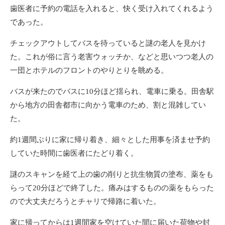
歯医者に予約の電話を入れると、快く受け入れてくれるよう
であった。
チェックアウトしてバスを待っていると謎の老人を見かけ
た。これが俗に言う老害ウォッチか、などと思いつつ老人の
一団とホテルのフロントのやりとりを眺める。
バスが来たのでバスに10分ほど揺られ、電車に乗る。田舎駅
から地方の田舎都市に向かう電車のため、割と混雑してい
た。
約1週間ぶりに家に帰り着き、細々とした用事を済ませ予約
していた時間に歯医者にたどり着く。
謎のスキャンを経て上の歯の削りと抗生物質の塗布、薬をも
らって20分ほどで終了した。痛みはするものの薬をもらった
ので大丈夫だろうとチャリで帰路に着いた。
家に帰ってからは1週間家を空けていた間に届いた荷物や封