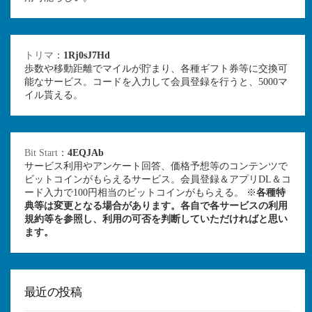
トリマ
：
1Rj0sJ7Hd
歩数や移動距離でマイルが貯まり、各種ギフト券等に交換可
能なサービス。コードを入力して会員登録を行うと、5000マ
イル貰える。
Bit Start
：
4EQJAb
サービス利用やアンケート回答、価格予想等のコンテンツで
ビットコインがもらえるサービス。会員登録＆アプリDL＆コ
ード入力で100円相当のビットコインがもらえる。 ※
各種特
典等は変更となる場合があります。各自で各サービスの利用
規約等を参照し、利用の可否を判断していただければと思い
ます。
最近の投稿