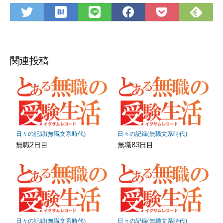
ム
は
Fee
Twitter
LINE
Facebook
Pocket
て
で
で
で
で
に
な
購
シ
シ
シ
保
ブ
読
ェ
ェ
ェ
存
ッ
ア
ア
ア
関連投稿
ク
マ
ー
ク
に
保
日々の記録(無職文系時代)
日々の記録(無職文系時代)
存
無職2日目
無職83日目
日々の記録(無職文系時代)
日々の記録(無職文系時代)