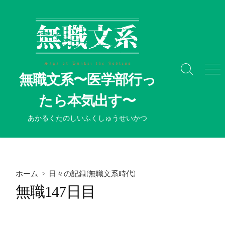
コ
ン
テ
ン
ツ
へ
検
メ
無職文系〜医学部行っ
ス
索
ニ
切
ュ
キ
たら本気出す〜
り
ー
ッ
替
プ
あかるくたのしいふくしゅうせいかつ
え
ホーム
>
日々の記録(無職文系時代)
無職147日目