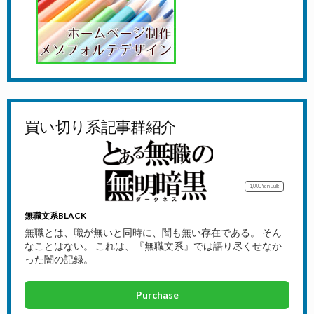
買い切り系記事群紹介
1,000Yen
Bulk
無職文系BLACK
無職とは、職が無いと同時に、闇も無い存在である。 そん
なことはない。 これは、『無職文系』では語り尽くせなか
った闇の記録。
Purchase