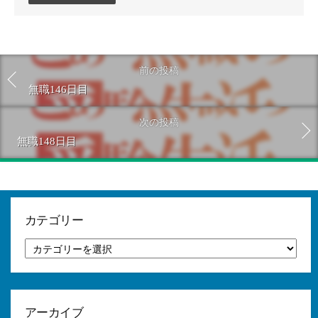
ン
ト
す
る
前の投稿
無職146日目
次の投稿
無職148日目
カテゴリー
カ
テ
ゴ
リ
ー
アーカイブ