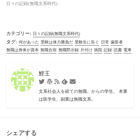
日々の記録(無職文系時代)
カテゴリー:
日々の記録(無職文系時代)
タグ:
何があった
受験は体力勝負だ
受験生に告ぐ
日常
歯医者
無職は身体が資本
無職合宿
無職黙示録
片付け
病院
記録
読書
電車
鯉王
Twitter
WordPress
RSS
お
Feedly
フ
問
文系社会人を経ての無職。からの学生。 本業
ィ
い
は医学生、副業は無職文系。
ー
合
ド
わ
せ
フ
ォ
シェアする
ー