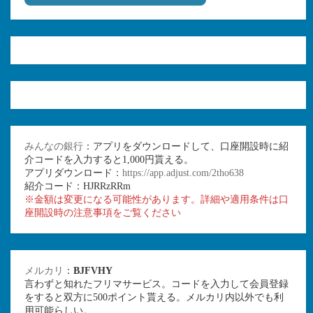
みんなの銀行
：アプリをダウンロードして、口座開設時に紹
介コードを入力すると1,000円貰える。
アプリダウンロード：
https://app.adjust.com/2tho638
紹介コード：HJRRzRRm
※金額は変更になる可能性があります。詳細や適用条件は口
座開設時の注意事項をご覧ください
メルカリ
：
BJFVHY
言わずと知れたフリマサービス。コードを入力して会員登録
をすると双方に500ポイント貰える。メルカリ内以外でも利
用可能らしい。