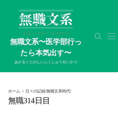
コ
ン
テ
ン
ツ
へ
検
メ
無職文系〜医学部行っ
ス
索
ニ
切
ュ
キ
たら本気出す〜
り
ー
ッ
替
プ
あかるくたのしいふくしゅうせいかつ
え
ホーム
>
日々の記録(無職文系時代)
無職314日目