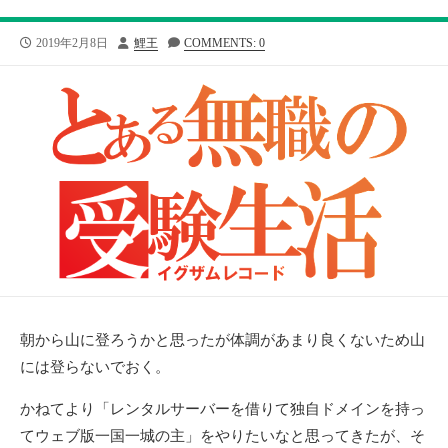
公
投
2019年2月8日
鯉王
COMMENTS: 0
開
稿
日
者
朝から山に登ろうかと思ったが体調があまり良くないため山
には登らないでおく。
かねてより「レンタルサーバーを借りて独自ドメインを持っ
てウェブ版一国一城の主」をやりたいなと思ってきたが、そ