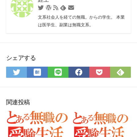
Twitter
WordPress
RSS
お
Feedly
フ
問
文系社会人を経ての無職。からの学生。 本業
ィ
い
は医学生、副業は無職文系。
ー
合
ド
わ
せ
フ
ォ
シェアする
ー
ム
は
Fee
Twitter
LINE
Facebook
Pocket
て
で
で
で
で
に
な
購
シ
シ
シ
保
ブ
読
ェ
ェ
ェ
存
ッ
ア
ア
ア
関連投稿
ク
マ
ー
ク