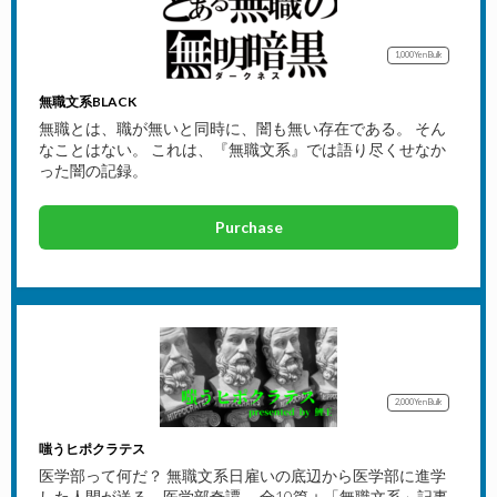
1,000Yen
Bulk
無職文系BLACK
無職とは、職が無いと同時に、闇も無い存在である。 そん
なことはない。 これは、『無職文系』では語り尽くせなか
った闇の記録。
Purchase
2,000Yen
Bulk
嗤うヒポクラテス
医学部って何だ？ 無職文系日雇いの底辺から医学部に進学
した人間が送る、医学部奇譚。 全10篇＋「無職文系」記事