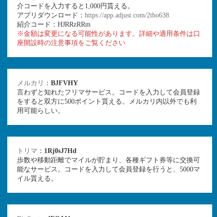
介コードを入力すると1,000円貰える。
アプリダウンロード：
https://app.adjust.com/2tho638
紹介コード：HJRRzRRm
※金額は変更になる可能性があります。詳細や適用条件は口
座開設時の注意事項をご覧ください
メルカリ
：
BJFVHY
言わずと知れたフリマサービス。コードを入力して会員登録
をすると双方に500ポイント貰える。メルカリ内以外でも利
用可能らしい。
トリマ
：
1Rj0sJ7Hd
歩数や移動距離でマイルが貯まり、各種ギフト券等に交換可
能なサービス。コードを入力して会員登録を行うと、5000マ
イル貰える。