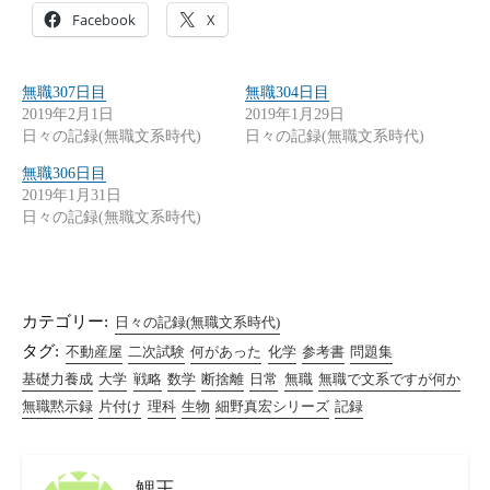
Facebook
X
無職307日目
無職304日目
2019年2月1日
2019年1月29日
日々の記録(無職文系時代)
日々の記録(無職文系時代)
無職306日目
2019年1月31日
日々の記録(無職文系時代)
カテゴリー:
日々の記録(無職文系時代)
タグ:
不動産屋
二次試験
何があった
化学
参考書
問題集
基礎力養成
大学
戦略
数学
断捨離
日常
無職
無職で文系ですが何か
無職黙示録
片付け
理科
生物
細野真宏シリーズ
記録
鯉王