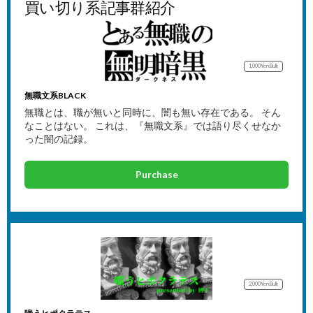
買い切り系記事群紹介
1,000Yen
Bulk
無職文系BLACK
無職とは、職が無いと同時に、闇も無い存在である。 そん
なことはない。 これは、『無職文系』では語り尽くせなか
った闇の記録。
Purchase
2,000Yen
Bulk