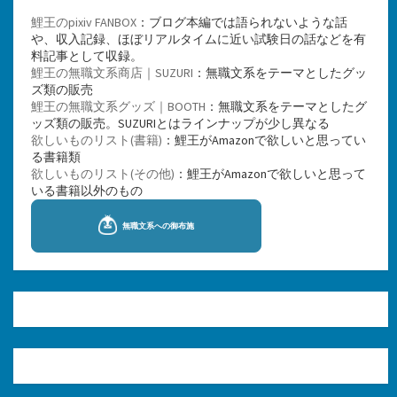
鯉王のpixiv FANBOX
：ブログ本編では語られないような話
や、収入記録、ほぼリアルタイムに近い試験日の話などを有
料記事として収録。
鯉王の無職文系商店｜SUZURI
：無職文系をテーマとしたグッ
ズ類の販売
鯉王の無職文系グッズ｜BOOTH
：無職文系をテーマとしたグ
ッズ類の販売。SUZURIとはラインナップが少し異なる
欲しいものリスト(書籍)
：鯉王がAmazonで欲しいと思ってい
る書籍類
欲しいものリスト(その他)
：鯉王がAmazonで欲しいと思って
いる書籍以外のもの