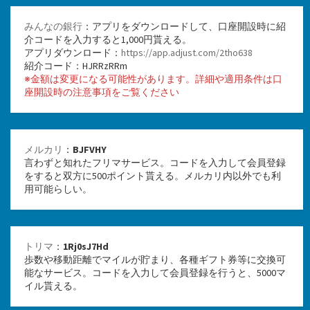
みんなの銀行
：アプリをダウンロードして、口座開設時に紹
介コードを入力すると1,000円貰える。
アプリダウンロード：
https://app.adjust.com/2tho638
紹介コード：HJRRzRRm
※金額は変更になる可能性があります。詳細や適用条件は口
座開設時の注意事項をご覧ください
メルカリ
：
BJFVHY
言わずと知れたフリマサービス。コードを入力して会員登録
をすると双方に500ポイント貰える。メルカリ内以外でも利
用可能らしい。
トリマ
：
1Rj0sJ7Hd
歩数や移動距離でマイルが貯まり、各種ギフト券等に交換可
能なサービス。コードを入力して会員登録を行うと、5000マ
イル貰える。