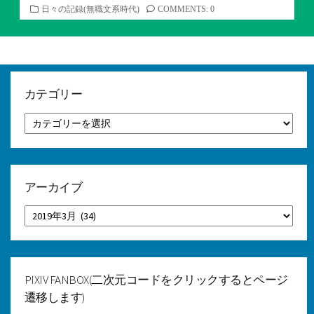
カ
日々の記録(無職文系時代)
COMMENTS: 0
テ
ゴ
リ
ー
カテゴリー
カ
テ
ゴ
リ
ー
アーカイブ
ア
ー
カ
イ
ブ
PIXIV FANBOX(二次元コードをクリックするとページ
遷移します)