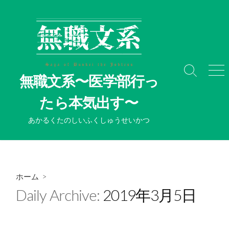
コ
ン
テ
ン
ツ
へ
検
メ
無職文系〜医学部行っ
ス
索
ニ
切
ュ
キ
たら本気出す〜
り
ー
ッ
替
プ
あかるくたのしいふくしゅうせいかつ
え
ホーム
>
Daily Archive:
2019年3月5日