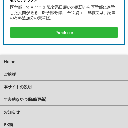
嗤うヒポクラテス
医学部って何だ？ 無職文系日雇いの底辺から医学部に進学
した人間が送る、医学部奇譚。 全10篇＋「無職文系」記事
の有料追加分の豪華版。
Purchase
Home
ご挨拶
本サイトの説明
年表的なやつ(随時更新)
お知らせ
PR類