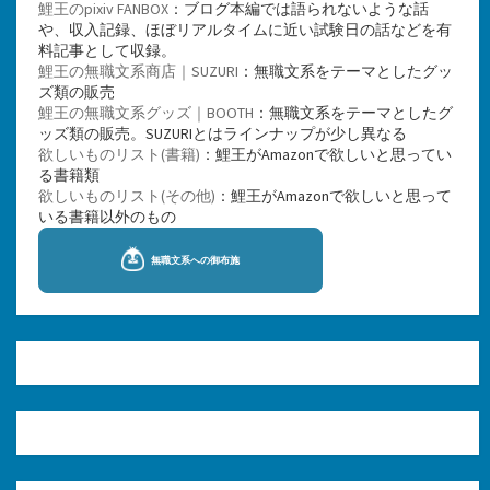
鯉王のpixiv FANBOX
：ブログ本編では語られないような話
や、収入記録、ほぼリアルタイムに近い試験日の話などを有
料記事として収録。
鯉王の無職文系商店｜SUZURI
：無職文系をテーマとしたグッ
ズ類の販売
鯉王の無職文系グッズ｜BOOTH
：無職文系をテーマとしたグ
ッズ類の販売。SUZURIとはラインナップが少し異なる
欲しいものリスト(書籍)
：鯉王がAmazonで欲しいと思ってい
る書籍類
欲しいものリスト(その他)
：鯉王がAmazonで欲しいと思って
いる書籍以外のもの