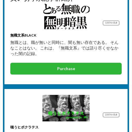
1,000Yen
Bulk
無職文系BLACK
無職とは、職が無いと同時に、闇も無い存在である。 そん
なことはない。 これは、『無職文系』では語り尽くせなか
った闇の記録。
Purchase
2,000Yen
Bulk
嗤うヒポクラテス