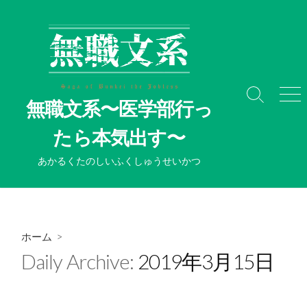
コ
ン
テ
ン
ツ
へ
検
メ
無職文系〜医学部行っ
ス
索
ニ
切
ュ
キ
たら本気出す〜
り
ー
ッ
替
プ
あかるくたのしいふくしゅうせいかつ
え
ホーム
>
Daily Archive:
2019年3月15日