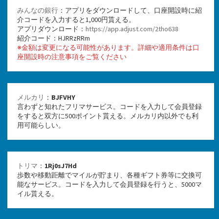
みんなの銀行
：アプリをダウンロードして、口座開設時に紹
介コードを入力すると1,000円貰える。
アプリダウンロード：
https://app.adjust.com/2tho638
紹介コード：HJRRzRRm
※金額は変更になる可能性があります。詳細や適用条件は口
座開設時の注意事項をご覧ください
メルカリ
：
BJFVHY
言わずと知れたフリマサービス。コードを入力して会員登録
をすると双方に500ポイント貰える。メルカリ内以外でも利
用可能らしい。
トリマ
：
1Rj0sJ7Hd
歩数や移動距離でマイルが貯まり、各種ギフト券等に交換可
能なサービス。コードを入力して会員登録を行うと、5000マ
イル貰える。