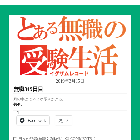
2019年3月15日
無職349日目
月の半ばでネタが尽きかける。
共有:
Facebook
X
カ
日々の記録(無職文系時代)
COMMENTS: 2