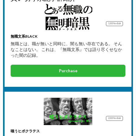
1,000Yen
Bulk
無職文系BLACK
無職とは、職が無いと同時に、闇も無い存在である。 そん
なことはない。 これは、『無職文系』では語り尽くせなか
った闇の記録。
Purchase
2,000Yen
Bulk
嗤うヒポクラテス