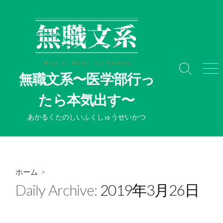
コ
ン
テ
ン
ツ
へ
検
メ
無職文系〜医学部行っ
ス
索
ニ
切
ュ
キ
たら本気出す〜
り
ー
ッ
替
プ
あかるくたのしいふくしゅうせいかつ
え
ホーム
>
Daily Archive:
2019年3月26日