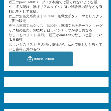
鯉王のpixiv FANBOX
：ブログ本編では語られないような話
や、収入記録、ほぼリアルタイムに近い試験日の話などを有
料記事として収録。
鯉王の無職文系商店｜SUZURI
：無職文系をテーマとしたグッ
ズ類の販売
鯉王の無職文系グッズ｜BOOTH
：無職文系をテーマとしたグ
ッズ類の販売。SUZURIとはラインナップが少し異なる
欲しいものリスト(書籍)
：鯉王がAmazonで欲しいと思ってい
る書籍類
欲しいものリスト(その他)
：鯉王がAmazonで欲しいと思って
いる書籍以外のもの