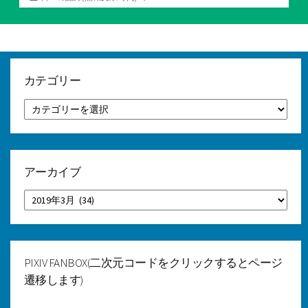
テ
ゴ
リ
ー
カテゴリー
カ
テ
ゴ
リ
ー
アーカイブ
ア
ー
カ
イ
ブ
PIXIV FANBOX(二次元コードをクリックするとページ
遷移します)