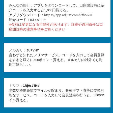
みんなの銀行
：アプリをダウンロードして、口座開設時に紹
介コードを入力すると1,000円貰える。
アプリダウンロード：
https://app.adjust.com/2tho638
紹介コード：HJRRzRRm
※金額は変更になる可能性があります。詳細や適用条件は口
座開設時の注意事項をご覧ください
メルカリ
：
BJFVHY
言わずと知れたフリマサービス。コードを入力して会員登録
をすると双方に500ポイント貰える。メルカリ内以外でも利
用可能らしい。
トリマ
：
1Rj0sJ7Hd
歩数や移動距離でマイルが貯まり、各種ギフト券等に交換可
能なサービス。コードを入力して会員登録を行うと、5000マ
イル貰える。