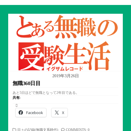
2019年3月26日
無職360日目
あと5日ほどで無職となって2年目である。
共有:
Facebook
X
カ
日々の記録(無職文系時代)
COMMENTS: 0