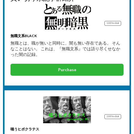
1,000Yen
Bulk
無職文系BLACK
無職とは、職が無いと同時に、闇も無い存在である。 そん
なことはない。 これは、『無職文系』では語り尽くせなか
った闇の記録。
Purchase
2,000Yen
Bulk
嗤うヒポクラテス