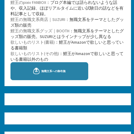
鯉王のpixiv FANBOX
：ブログ本編では語られないような話
や、収入記録、ほぼリアルタイムに近い試験日の話などを有
料記事として収録。
鯉王の無職文系商店｜SUZURI
：無職文系をテーマとしたグッ
ズ類の販売
鯉王の無職文系グッズ｜BOOTH
：無職文系をテーマとしたグ
ッズ類の販売。SUZURIとはラインナップが少し異なる
欲しいものリスト(書籍)
：鯉王がAmazonで欲しいと思ってい
る書籍類
欲しいものリスト(その他)
：鯉王がAmazonで欲しいと思って
いる書籍以外のもの