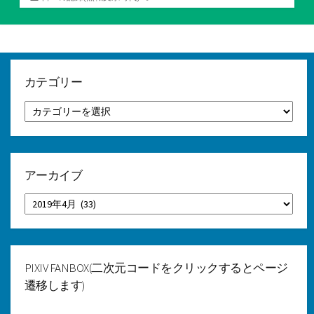
テ
ゴ
リ
ー
カテゴリー
カ
テ
ゴ
リ
ー
アーカイブ
ア
ー
カ
イ
ブ
PIXIV FANBOX(二次元コードをクリックするとページ
遷移します)