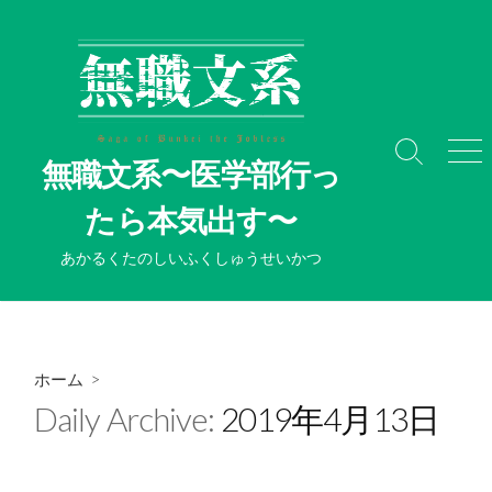
コ
ン
テ
ン
ツ
へ
検
メ
無職文系〜医学部行っ
ス
索
ニ
切
ュ
キ
たら本気出す〜
り
ー
ッ
替
プ
あかるくたのしいふくしゅうせいかつ
え
ホーム
>
Daily Archive:
2019年4月13日