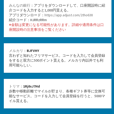
みんなの銀行
：アプリをダウンロードして、口座開設時に紹
介コードを入力すると1,000円貰える。
アプリダウンロード：
https://app.adjust.com/2tho638
紹介コード：HJRRzRRm
※金額は変更になる可能性があります。詳細や適用条件は口
座開設時の注意事項をご覧ください
メルカリ
：
BJFVHY
言わずと知れたフリマサービス。コードを入力して会員登録
をすると双方に500ポイント貰える。メルカリ内以外でも利
用可能らしい。
トリマ
：
1Rj0sJ7Hd
歩数や移動距離でマイルが貯まり、各種ギフト券等に交換可
能なサービス。コードを入力して会員登録を行うと、5000マ
イル貰える。