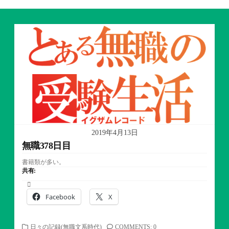
2019年4月13日
無職378日目
書籍類が多い。
共有:
Facebook
X
カ
日々の記録(無職文系時代)
COMMENTS: 0